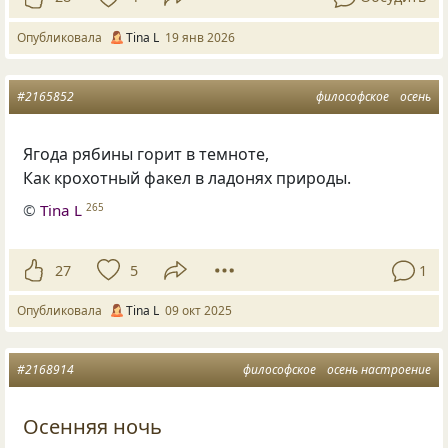
Опубликовала
Tina L
19 янв 2026
#2165852
философское
осень
Ягода рябины горит в темноте,
Как крохотный факел в ладонях природы.
©
Tina L
265
27
5
1
Опубликовала
Tina L
09 окт 2025
#2168914
философское
осень настроение
Осенняя ночь