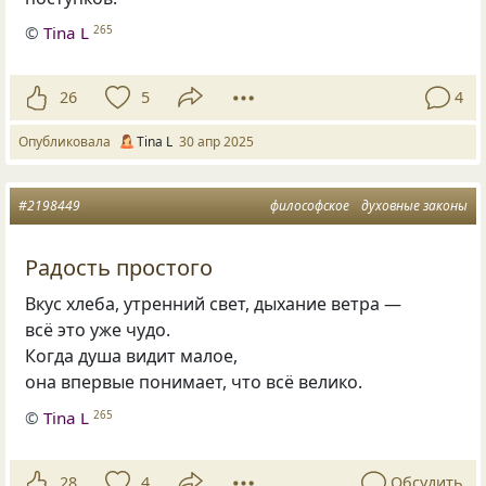
©
Tina L
265
26
5
4
Опубликовала
Tina L
30 апр 2025
#2198449
философское
духовные законы
Радость простого
Вкус хлеба, утренний свет, дыхание ветра —
всё это уже чудо.
Когда душа видит малое,
она впервые понимает, что всё велико.
©
Tina L
265
28
4
Обсудить