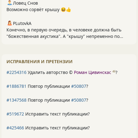
Ловец Снов
Возможно сорвёт крышу 😆👍
PLutоvkА
Конечно, в первую очередь, в человеке должна быть
"божественная акустика". А "крышу" непременно по...
ИСПРАВЛЕНИЯ И ПРЕТЕНЗИИ
#2254316
Удалить авторство ©
Роман Цивинскас
?
46
#1886781
Повтор публикации
#50807
?
#1347568
Повтор публикации
#50807
?
#519672
Исправить текст публикации?
#425466
Исправить текст публикации?