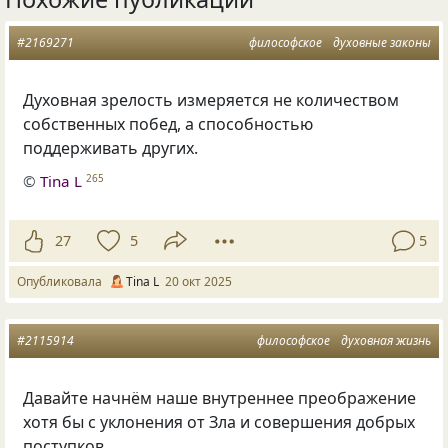
#2169271
философское
духовные законы
Духовная зрелость измеряется не количеством
собственных побед, а способностью
поддерживать других.
©
Tina L
265
27
5
5
Опубликовала
Tina L
20 окт 2025
#2115914
философское
духовная жизнь
Давайте начнём наше внутреннее преображение
хотя бы с уклонения от Зла и совершения добрых
поступков.