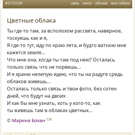
#2153539
связь
лето
облака
моя собака
Цветные облака
Ты где-то там, за всполохом рассвета, наверное,
тоскуешь как и я,
Я где-то тут, иду по краю лета, и будто ватною мне
кажется земля…
Что мне она, когда ты там под нею? Осталась
только связь что не порвешь…
И я храню нелепую идею, что ты на радуге средь
облаков живешь…
Осталась только связь и твои фото, без сотен
дней, что будут на двоих
И как бы мне узнать, хоть у кого-то, как
ты живешь там в облаках цветных…
©
Марина Бохан
538