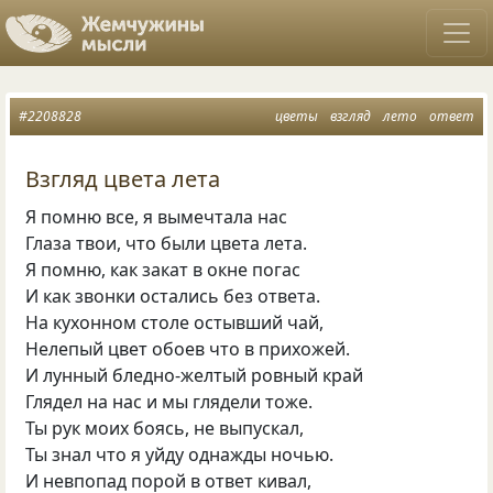
#2208828
цветы
взгляд
лето
ответ
Взгляд цвета лета
Я помню все, я вымечтала нас
Глаза твои, что были цвета лета.
Я помню, как закат в окне погас
И как звонки остались без ответа.
На кухонном столе остывший чай,
Нелепый цвет обоев что в прихожей.
И лунный бледно-желтый ровный край
Глядел на нас и мы глядели тоже.
Ты рук моих боясь, не выпускал,
Ты знал что я уйду однажды ночью.
И невпопад порой в ответ кивал,