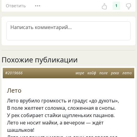
Ответить
1
Похожие публикации
#2019666
море
кайф
поле
река
лето
Лето
Лето врубило громкость и градус «до духоты»,
В поле желтеет соломка, сложенная в снопы.
У рек собирает стайки щупленьких пацанов.
Лето не носит майки, а вечером — ждёт
шашлыков!