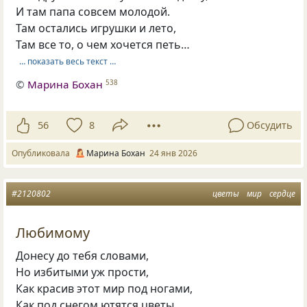
И там папа совсем молодой.
Там остались игрушки и лето,
Там все то, о чем хочется петь…
… показать весь текст …
©
Марина Бохан
538
56
8
Обсудить
Опубликовала
Марина Бохан
24 янв 2026
#2120802
цветы
мир
сердце
Любимому
Донесу до тебя словами,
Но избитыми уж прости,
Как красив этот мир под ногами,
Как под снегом ютятся цветы.