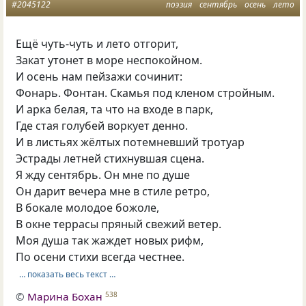
#2045122
поэзия
сентябрь
осень
лето
Ещё чуть-чуть и лето отгорит,
Закат утонет в море неспокойном.
И осень нам пейзажи сочинит:
Фонарь. Фонтан. Скамья под кленом стройным.
И арка белая, та что на входе в парк,
Где стая голубей воркует денно.
И в листьях жёлтых потемневший тротуар
Эстрады летней стихнувшая сцена.
Я жду сентябрь. Он мне по душе
Он дарит вечера мне в стиле ретро,
В бокале молодое божоле,
В окне террасы пряный свежий ветер.
Моя душа так жаждет новых рифм,
По осени стихи всегда честнее.
… показать весь текст …
©
Марина Бохан
538