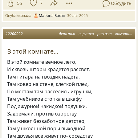
56
7
Обсудить
Опубликовала
Марина Бохан
30 авг 2025
#2200022
детство
игрушки
рассвет
комната
л
В этой комнате...
В этой комнате вечное лето,
И сквозь шторы крадется рассвет.
Там гитара на гвоздик надета,
Там ковер на стене, клеткой плед.
По местам там расселись игрушки,
Там учебников стопка в шкафу.
Под ажурной накидкой подушки,
Задремали, против озорству.
Там живет беззаботное детство,
Там у школьной поры выходной.
Там друзья все живут по- соседству,