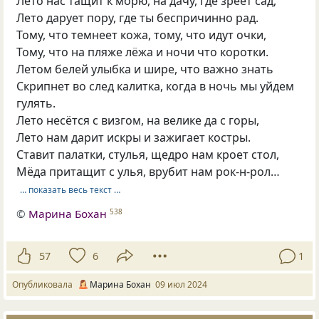
Лето нас тащит к морю, на дачу, где зреет сад,
Лето дарует пору, где ты беспричинно рад.
Тому, что темнеет кожа, тому, что идут очки,
Тому, что на пляже лёжа и ночи что коротки.
Летом белей улыбка и шире, что важно знать
Скрипнет во след калитка, когда в ночь мы уйдем
гулять.
Лето несётся с визгом, на велике да с горы,
Лето нам дарит искры и зажигает костры.
Ставит палатки, стулья, щедро нам кроет стол,
Мёда притащит с улья, врубит нам рок-н-рол…
… показать весь текст …
©
Марина Бохан
538
57
6
1
Опубликовала
Марина Бохан
09 июл 2024