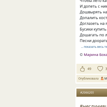
Чтобы лето к
И допеть с ним
Дошвырять на
Допалить кост
Доглазеть на 
Бусики купить
Дошагать по 
Песни доорать
… показать весь т
©
Марина Бох
49
Опубликовала
М
#2066205
#неслучив