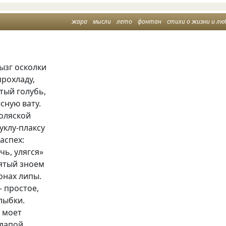
жара
мысли
лето
фонтан
стихи о жизни и лю
ызг осколки
прохладу,
атый голубь,
сную вату.
коляской
куклу-плаксу
аспех:
чь, улягся»
ятый зноем
онах липы.
 простое,
лыбки.
 моет
лапой.