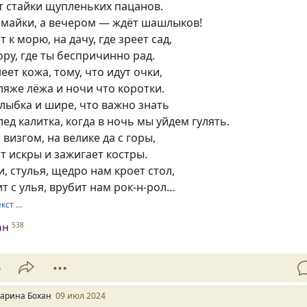
т стайки щупленьких пацанов.
 майки, а вечером — ждёт шашлыков!
 к морю, на дачу, где зреет сад,
ору, где ты беспричинно рад.
еет кожа, тому, что идут очки,
пляже лёжа и ночи что коротки.
лыбка и шире, что важно знать
лед калитка, когда в ночь мы уйдем гулять.
 визгом, на велике да с горы,
т искры и зажигает костры.
и, стулья, щедро нам кроет стол,
 с улья, врубит нам рок-н-рол…
екст …
ан
538
6
арина Бохан
09 июл 2024