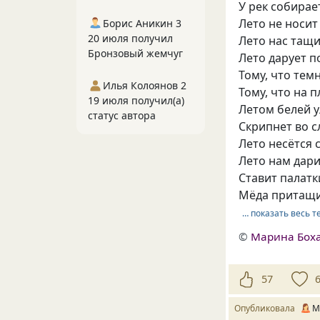
У рек собирае
Лето не носит
Борис Аникин 3
20 июля получил
Лето нас тащит
Бронзовый жемчуг
Лето дарует п
Тому, что темн
Илья Колоянов 2
Тому, что на 
19 июля получил(а)
Летом белей у
статус автора
Скрипнет во с
Лето несётся с
Лето нам дари
Ставит палатк
Мёда притащит
… показать весь т
©
Марина Бох
57
Опубликовала
М