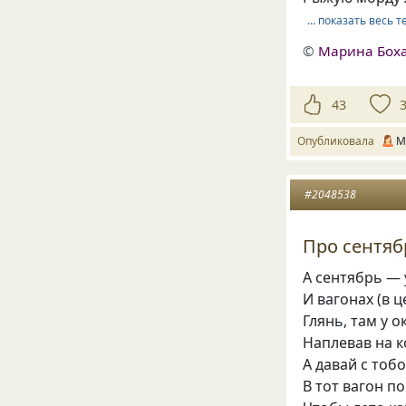
… показать весь т
©
Марина Бох
43
Опубликовала
М
#2048538
Про сентяб
А сентябрь —
И вагонах (в ц
Глянь, там у о
Наплевав на к
А давай с тоб
В тот вагон 