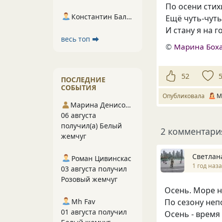
По осени стих
Константин Балухта
Ещё чуть-чуть
И стану я на 
весь топ ⮕
©
Марина Бох
52
ПОСЛЕДНИЕ
СОБЫТИЯ
Опубликовала
М
Марина Денисова 5
06 августа
получил(а) Белый
2 комментари
жемчуг
Светлан
Роман Цивинскас
1 год наз
03 августа получил
Розовый жемчуг
Осень. Море н
Mh Fav
По сезону неп
01 августа получил
Осень - время 