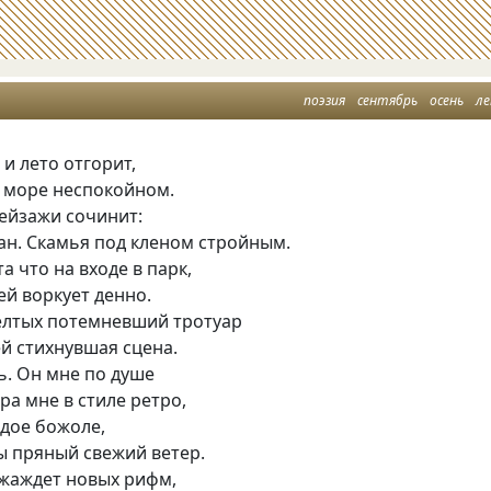
поэзия
сентябрь
осень
л
 и лето отгорит,
в море неспокойном.
ейзажи сочинит:
ан. Скамья под кленом стройным.
та что на входе в парк,
бей воркует денно.
жёлтых потемневший тротуар
й стихнувшая сцена.
ь. Он мне по душе
ра мне в стиле ретро,
одое божоле,
ы пряный свежий ветер.
 жаждет новых рифм,