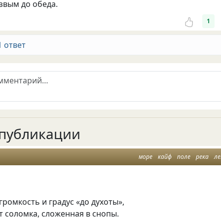
звым до обеда.
1
1 ответ
публикации
море
кайф
поле
река
л
громкость и градус «до духоты»,
т соломка, сложенная в снопы.