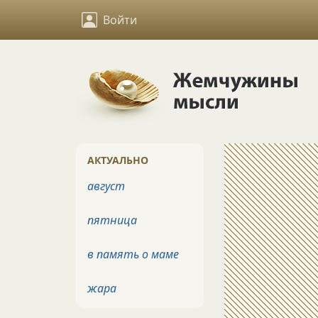
Войти
АКТУАЛЬНО
август
пятница
в память о маме
жара