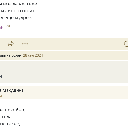
и всегда честнее.
 и лето отгорит
год ещё мудрее…
ан
538
5
арина Бохан
28 сен 2024
я
а Макушина
ад
еспокойно,
оседа
не такое,