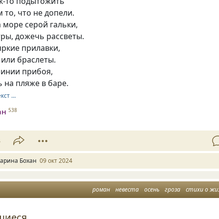
ак-то подытожить
 то, что не допели.
 море серой гальки,
ры, дожечь рассветы.
яркие прилавки,
 или браслеты.
линии прибоя,
 на пляже в баре.
екст …
ан
538
3
арина Бохан
09 окт 2024
роман
невеста
осень
гроза
стихи о жи
шиеся