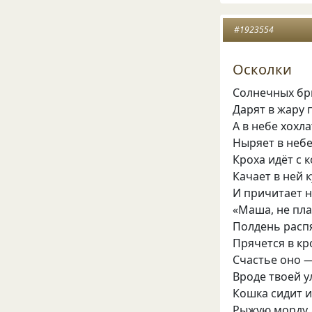
#1923554
Осколки
Солнечных бр
Дарят в жару 
А в небе хохл
Ныряет в небе
Кроха идёт с 
Качает в ней 
И причитает н
«Маша, не пла
Полдень расп
Прячется в кр
Счастье оно —
Вроде твоей у
Кошка сидит и
Рыжую морду 