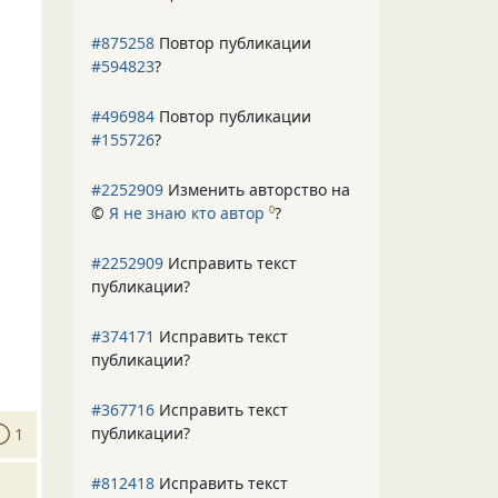
#875258
Повтор публикации
#594823
?
#496984
Повтор публикации
#155726
?
#2252909
Изменить авторство на
©
Я не знаю кто автор
?
0
#2252909
Исправить текст
публикации?
#374171
Исправить текст
публикации?
#367716
Исправить текст
публикации?
1
#812418
Исправить текст