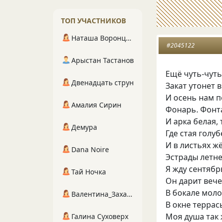
ТОП УЧАСТНИКОВ
Наташа Воронцова
#2045122
Арыстан Тастанов
Ещё чуть-чуть
Двенадцать струн
Закат утонет 
И осень нам п
Амалия Сирин
Фонарь. Фонт
И арка белая, 
Демура
Где стая голу
И в листьях 
Dana Noire
Эстрады летне
Я жду сентябр
Тай Ночка
Он дарит вече
В бокале мол
Валентина_Захарова
В окне террас
Моя душа так
Галина Суховерх