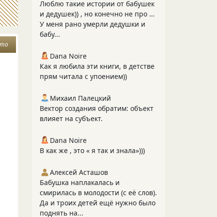
Люблю такие истории от бабушек
и дедушек)) , но конечно не про …
У меня рано умерли дедушки и
бабу...
ето
Dana Noire
Как я любила эти книги, в детстве
прям читала с упоением))
Михаил Палецкий
Вектор создания обратим: объект
влияет на субъект.
Dana Noire
В как же , это « я так и знала»)))
Алексей Асташов
Бабушка наплакалась и
смирилась в молодости (с её слов).
Да и троих детей ещё нужно было
поднять на...