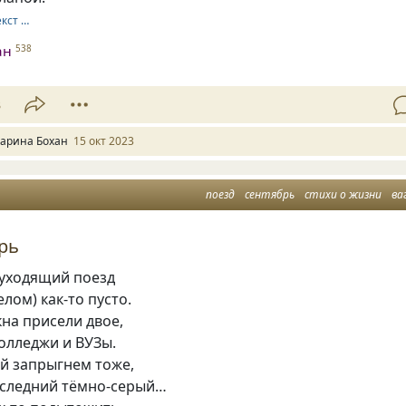
екст …
ан
538
3
арина Бохан
15 окт 2023
поезд
сентябрь
стихи о жизни
ва
рь
 уходящий поезд
елом) как-то пусто.
кна присели двое,
олледжи и ВУЗы.
ой запрыгнем тоже,
последний тёмно-серый…