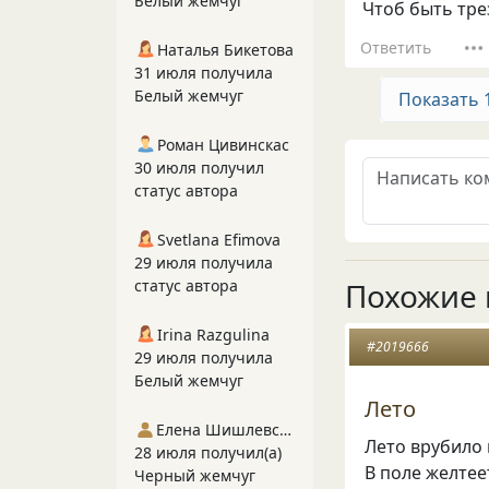
Белый жемчуг
Чтоб быть тре
Ответить
Наталья Бикетова
31 июля получила
Белый жемчуг
Показать 
Роман Цивинскас
30 июля получил
статус автора
Svetlana Efimova
29 июля получила
статус автора
Похожие 
Irina Razgulina
#2019666
29 июля получила
Белый жемчуг
Лето
Елена Шишлевская
Лето врубило 
28 июля получил(а)
В поле желтее
Черный жемчуг