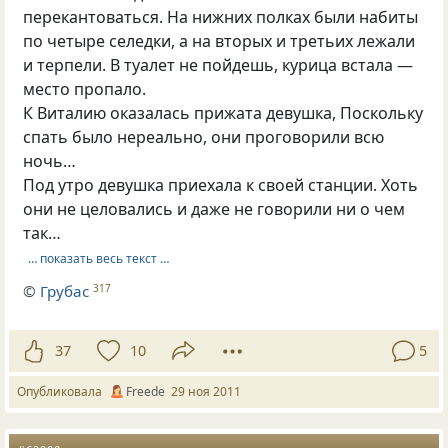
перекантоваться. На нижних полках были набиты
по четыре селедки, а на вторых и третьих лежали
и терпели. В туалет не пойдешь, курица встала —
место пропало.
К Виталию оказалась прижата девушка, Поскольку
спать было нереально, они проговорили всю
ночь…
Под утро девушка приехала к своей станции. Хоть
они не целовались и даже не говорили ни о чем
так…
… показать весь текст …
©
Грубас
317
37
10
5
Опубликовала
Freede
29 ноя 2011