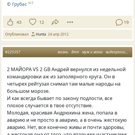
©
Грубас
317
43
12
19
Опубликовал
Hunta
24 апр 2012
#225357
жизнь
дтп
муж и жена
видеорегистратор
2 МАЙОРА VS 2 GB Андрей вернулся из недельной
командировки аж из заполярного круга. Он в
четырех рейтузах снимал там малые народы на
большом морозе.
И как всегда бывает по закону подлости, все
плохое случается в твое отсутствие.
Молодая, красивая Андрюхина жена, попала в
аварию и не просто в аварию, а в очень жестокую
аварию. Нет, все конечно живы и почти здоровы,
а жестокая она от того, что вторыми участниками