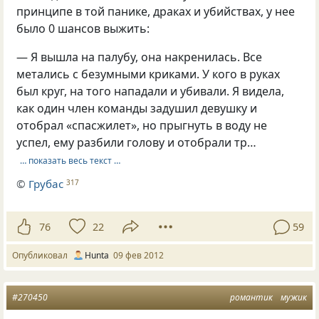
принципе в той панике, драках и убийствах, у нее
было 0 шансов выжить:
— Я вышла на палубу, она накренилась. Все
метались с безумными криками. У кого в руках
был круг, на того нападали и убивали. Я видела,
как один член команды задушил девушку и
отобрал «спасжилет», но прыгнуть в воду не
успел, ему разбили голову и отобрали тр…
… показать весь текст …
©
Грубас
317
76
22
59
Опубликовал
Hunta
09 фев 2012
#270450
романтик
мужик