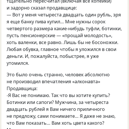
тщательно пересчитал
(
включая все копейки)
и задорно сказал продавщице:
— Вот у меня четыреста двадцать один рубль, зря
я еще банку пива купил… Мне нужны сорок
четвертого размера какие-нибудь туфли, ботинки,
пусть пенсионерские — «прощай молодость»,
хоть валенки, все равно. Лишь бы не босоножки.
Любая обувка, главное чтобы я уложился в свои
деньги. И, пожалуйста, побыстрее, я уже
утомился.
Это было очень странно, человек абсолютно
не производил впечатления
«
алконавта»
Продавщица:
-Я Вас не понимаю. Так что вы хотите купить?
Ботинки или сапоги? Мужчина, за четыреста
двадцать рублей я Вам ничего приличного
не предложу, сами понимаете… Я даже не знаю,
что Вам показать… Вам хоть цвета какого?