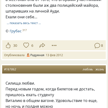
столкновения были аж два полицейский майора,
шпаривших на личной Ауди.
Ехали они себе…
… показать весь текст …
©
Грубас
317
30
6
8
Опубликовала
Радужная
13 фев 2012
#167862
любовь
жизнь
Силища любви.
Перед новым годом, когда билетов не достать,
пришлось ехать студенту
Виталию в общем вагоне. Удовольствие то еще,
но ночь и полдня можно