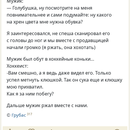
Мужик:
— Голубушка, ну посмотрите на меня
повнимательнее и сами подумайте: ну какого
на хрен цвета мне нужна обувка?
Я заинтересовался, не спеша сканировал его
с головы до ног и мы вместе с продавщицей
начали громко
(
я ржать, она хохотать)
Мужик был обут в хоккейные коньки…
Хоккеист:
-Вам смешно, а я ведь даже видел его. Только
успел метнуть клюшкой. Так он сука еще и клюшку
мою прихватил.
Как я за ним побегу?
Дальше мужик ржал вместе с нами.
©
Грубас
317