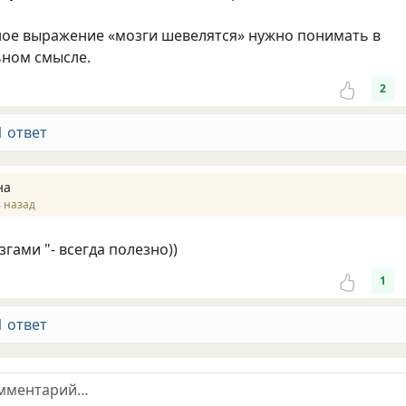
ное выражение «мозги шевелятся» нужно понимать в
ьном смысле.
2
1 ответ
на
 назад
гами "- всегда полезно))
1
1 ответ