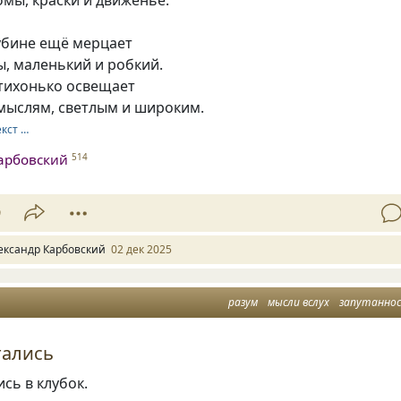
лубине ещё мерцает
, маленький и робкий.
 тихонько освещает
 мыслям, светлым и широким.
екст …
арбовский
514
9
ександр Карбовский
02 дек 2025
разум
мысли вслух
запутанно
тались
сь в клубок.