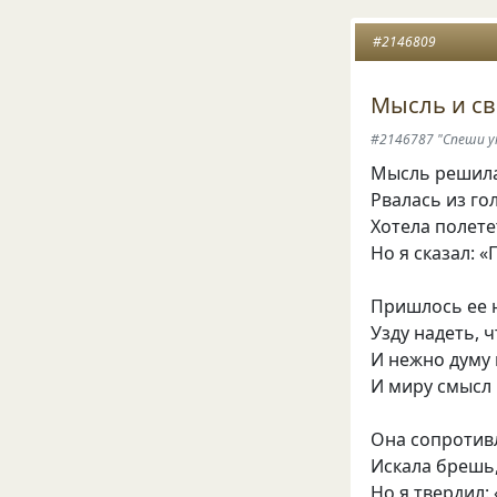
#2146809
Мысль и с
#2146787 "Спеши у
Мысль решила
Рвалась из гол
Хотела полете
Но я сказал: 
Пришлось ее 
Узду надеть, ч
И нежно думу
И миру смысл
Она сопротивл
Искала брешь,
Но я твердил: