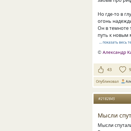
Но где-то в г
огонь надежды
Он в темноте
путь к новым
… показать весь т
©
Александр К
43
Опубликовал
Ал
#2182845
Мысли спу
Мысли спутали