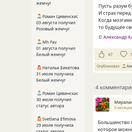
жемчуг
Пусть разум б
И страх пере
Роман Цивинскас
Когда мозгам
03 августа получил
то будущее с
Розовый жемчуг
©
Александр К
Mh Fav
01 августа получил
Белый жемчуг
47
Опубликовал
Ал
Наталья Бикетова
31 июля получила
Белый жемчуг
4 комментари
Роман Цивинскас
30 июля получил
Мирала
статус автора
6 месяцев
Svetlana Efimova
Большинство г
29 июля получила
которое можн
статус автора