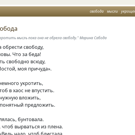
свобода
мысли
укроще
вобода
кротить мысль пока она не обрела свободу." Марина Сабода
 обрести свободу,
овы. Что за беда!
ть свободно всюду,
«Постой, моя причуда».
немного укротить,
тоб в хаос не впустить.
 нужную вложить,
 понятный предложить.
ялась, бунтовала.
 чтоб вырваться из плена.
 «Ведь надо, чтоб блистала,