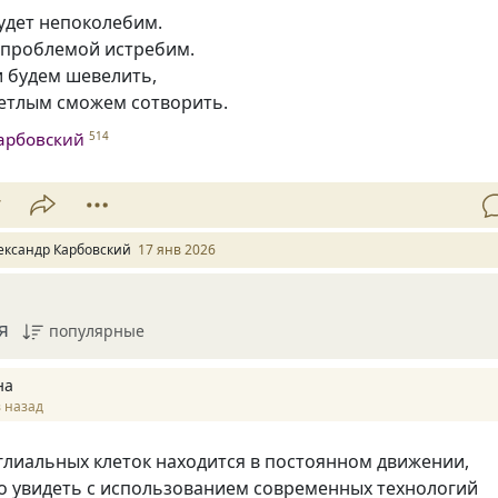
удет непоколебим.
д проблемой истребим.
и будем шевелить,
ветлым сможем сотворить.
арбовский
514
7
ександр Карбовский
17 янв 2026
я
популярные
на
 назад
лиальных клеток находится в постоянном движении,
о увидеть с использованием современных технологий