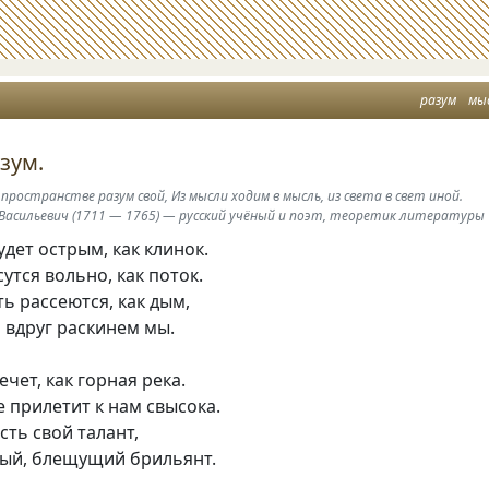
разум
мы
зум.
 пространстве разум свой, Из мысли ходим в мысль, из света в свет иной.
Васильевич (1711 — 1765) — русский учёный и поэт, теоретик литературы
удет острым, как клинок.
утся вольно, как поток.
ь рассеются, как дым,
 вдруг раскинем мы.
чет, как горная река.
 прилетит к нам свысока.
есть свой талант,
ный, блещущий брильянт.