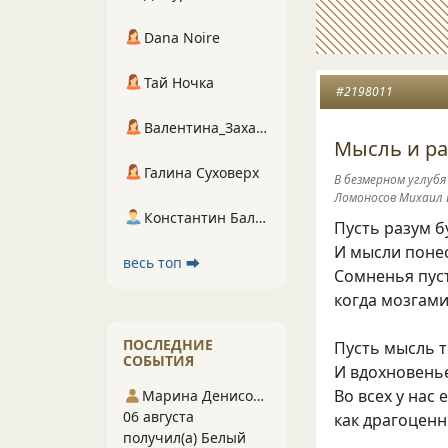
Dana Noire
Тай Ночка
#2198011
Валентина_Захарова
Мысль и ра
Галина Суховерх
В безмерном углубя
Ломоносов Михаил 
Константин Балухта
Пусть разум б
И мысли понес
весь топ ⮕
Сомненья пуст
когда мозгами
ПОСЛЕДНИЕ
Пусть мысль те
СОБЫТИЯ
И вдохновенье
Во всех у нас 
Марина Денисова 5
06 августа
как драгоцен
получил(а) Белый