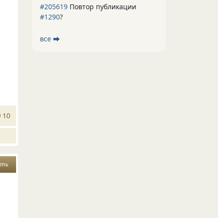
#205619
Повтор публикации
#1290
?
все ⮕
10
сть