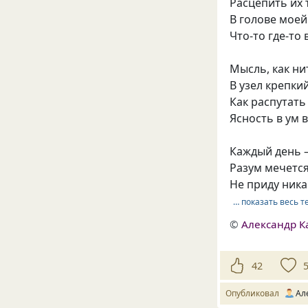
Расцепить их т
В голове моей
Что-то где-то 
Мысль, как ни
В узел крепки
Как распутать 
Ясность в ум 
Каждый день —
Разум мечется
Не приду никак
… показать весь т
©
Александр К
42
Опубликовал
Ал