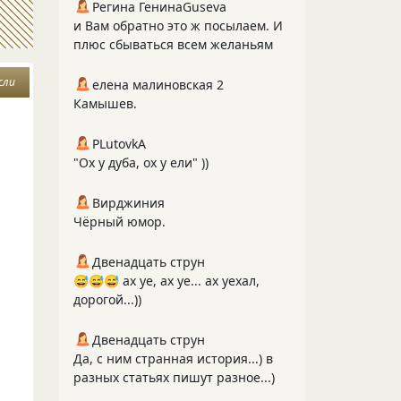
Регина ГенинаGuseva
и Вам обратно это ж посылаем. И
плюс сбываться всем желаньям
сли
елена малиновская 2
Камышев.
PLutоvkА
"Ох у дуба, ох у ели" ))
Вирджиния
Чёрный юмор.
Двенадцать струн
😅😅😅 ах уе, ах уе... ах уехал,
дорогой...))
Двенадцать струн
Да, с ним странная история...) в
разных статьях пишут разное...)