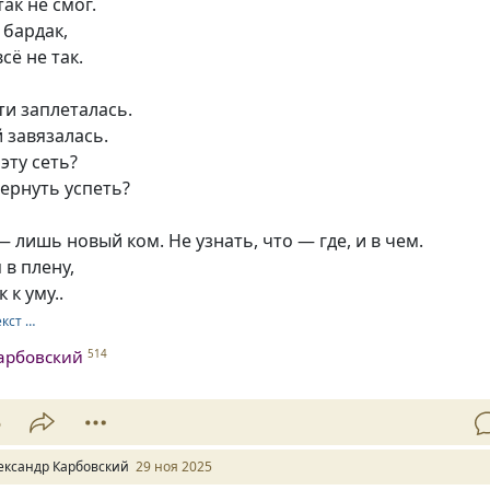
ак не смог.
 бардак,
всё не так.
ти заплеталась.
й завязалась.
эту сеть?
вернуть успеть?
 лишь новый ком. Не узнать, что — где, и в чем.
 в плену,
 к уму..
екст …
арбовский
514
5
ександр Карбовский
29 ноя 2025