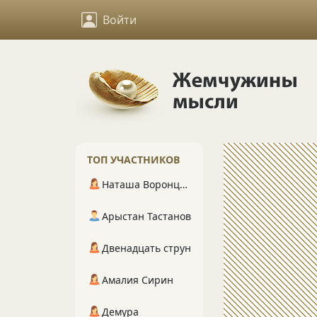
Войти
ТОП УЧАСТНИКОВ
Наташа Воронцова
Арыстан Тастанов
Двенадцать струн
Амалия Сирин
Демура