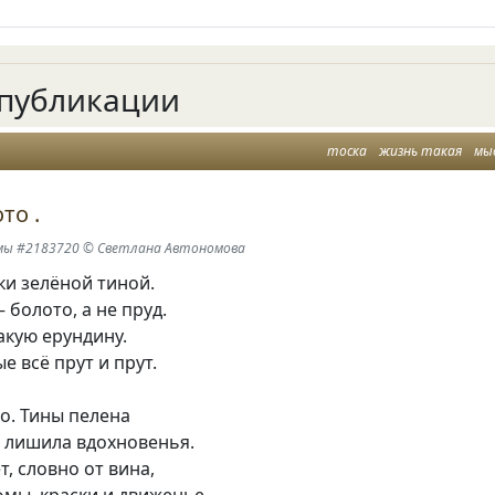
публикации
тоска
жизнь такая
мы
то .
мы #2183720 © Светлана Автономова
ски зелёной тиной.
 болото, а не пруд.
акую ерундину.
е всё прут и прут.
о. Тины пелена
, лишила вдохновенья.
т, словно от вина,
мы, краски и движенье.