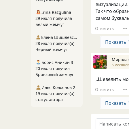
визуализации.
Так что образ
Irina Razgulina
самом буквал
29 июля получила
Белый жемчуг
Ответить
Елена Шишлевская
Показать 
28 июля получил(а)
Черный жемчуг
Мирала
Борис Аникин 3
6 месяцев
20 июля получил
Бронзовый жемчуг
,,Шевелить моз
Илья Колоянов 2
Ответить
19 июля получил(а)
статус автора
Показать 