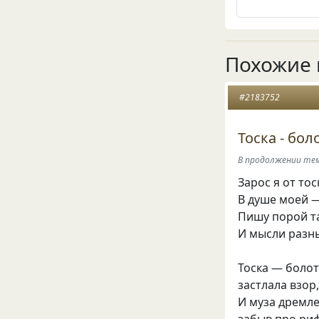
Похожие 
#2183752
Тоска - боло
В продолжении те
Зарос я от то
В душе моей —
Пишу порой т
И мысли разны
Тоска — болот
застлала взор
И муза дремле
забыв про риф