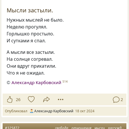
Мысли застыли.
Нужных мыслей не было.
Неделю прогулял.
Горлышко простыло.
И сутками я спал.
А мысли все застыли.
На солнце согревал.
Они вдруг прикатили.
Что я не ожидал.
©
Александр Карбовский
514
26
2
Опубликовал
Александр Карбовский
18 окт 2024
#325872
свобода
отношения
мысли
рассуждение