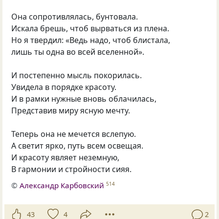
Она сопротивлялась, бунтовала.
Искала брешь, чтоб вырваться из плена.
Но я твердил: «Ведь надо, чтоб блистала,
лишь ты одна во всей вселенной».
И постепенно мысль покорилась.
Увидела в порядке красоту.
И в рамки нужные вновь облачилась,
Представив миру ясную мечту.
Теперь она не мечется вслепую.
А светит ярко, путь всем освещая.
И красоту являет неземную,
В гармонии и стройности сияя.
©
Александр Карбовский
514
43
4
2