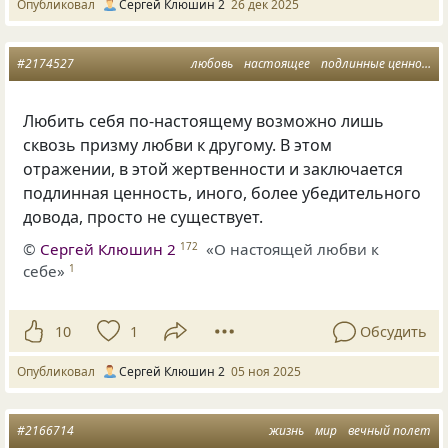
Опубликовал
Сергей Клюшин 2
26 дек 2025
#2174527
любовь
настоящее
подлинные ценности
Любить себя по-настоящему возможно лишь
сквозь призму любви к другому. В этом
отражении, в этой жертвенности и заключается
подлинная ценность, иного, более убедительного
довода, просто не существует.
©
Сергей Клюшин 2
«О настоящей любви к
172
себе»
1
10
1
Обсудить
Опубликовал
Сергей Клюшин 2
05 ноя 2025
#2166714
жизнь
мир
вечный полет