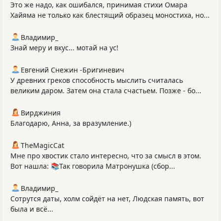
Это же надо, как ошибался, принимая стихи Омара
Хайяма не только как блестящий образец моностиха, но...
Владимир_
Знай меру и вкус... мотай на ус!
Евгений Снежин -Бригиневич
У древних греков способность мыслить считалась
великим даром. Затем она стала счастьем. Позже - бо...
Вирджиния
Благодарю, Анна, за вразумление.)
TheMagicCat
Мне про хвостик стало интересно, что за смысл в этом.
Вот нашла: 📚Так говорила Матронушка (сбор...
Владимир_
Сотрутся даты, холм сойдёт на нет, Людская память, вот
была и всё...