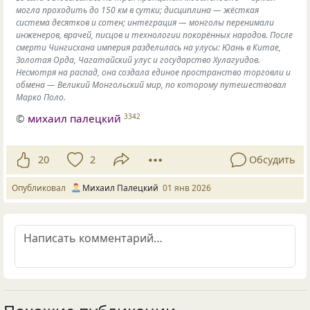
могла проходить до 150 км в сутки; дисциплина — жёсткая
система десятков и сотен; интеграция — монголы перенимали
инженеров, врачей, писцов и технологии покорённых народов. После
смерти Чингисхана империя разделилась на улусы: Юань в Китае,
Золотая Орда, Чагатайский улус и государство Хулагуидов.
Несмотря на распад, она создала единое пространство торговли и
обмена — Великий Монгольский мир, по которому путешествовал
Марко Поло.
©
михаил палецкий
3342
20
2
Обсудить
Опубликовал
Михаил Палецкий
01 янв 2026