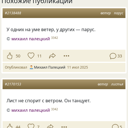
Похожие публикации
#2138488
ветер
парус
У одних на уме ветер, у других — парус.
©
михаил палецкий
3342
50
11
33
Опубликовал
Михаил Палецкий
11 июл 2025
#2170153
ветер
листья
Лист не спорит с ветром. Он танцует.
©
михаил палецкий
3342
44
7
5