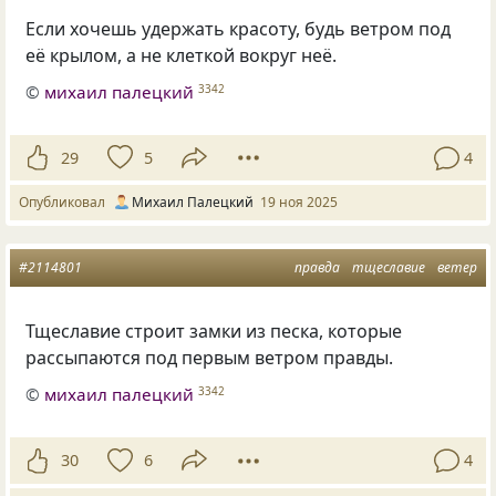
Если хочешь удержать красоту, будь ветром под
её крылом, а не клеткой вокруг неё.
©
михаил палецкий
3342
29
5
4
Опубликовал
Михаил Палецкий
19 ноя 2025
#2114801
правда
тщеславие
ветер
Тщеславие строит замки из песка, которые
рассыпаются под первым ветром правды.
©
михаил палецкий
3342
30
6
4