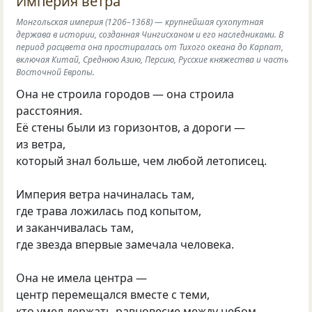
Империя ветра
Монгольская империя (1206–1368) — крупнейшая сухопутная
держава в истории, созданная Чингисханом и его наследниками. В
период расцвета она простиралась от Тихого океана до Карпат,
включая Китай, Среднюю Азию, Персию, Русские княжества и часть
Восточной Европы.
Она не строила городов — она строила
расстояния.
Её стены были из горизонтов, а дороги —
из ветра,
который знал больше, чем любой летописец.
Империя ветра начиналась там,
где трава ложилась под копытом,
и заканчивалась там,
где звезда впервые замечала человека.
Она не имела центра —
центр перемещался вместе с теми,
кто умел держать равновесие между небом