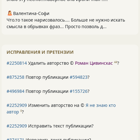
Валентина-Софи
Что.то такое нарисовалось.... Больше не нужно искать
смысла в обрывках фраз... Просто позволь д...
ИСПРАВЛЕНИЯ И ПРЕТЕНЗИИ
#2250814
Удалить авторство ©
Роман Цивинскас
?
44
#875258
Повтор публикации
#594823
?
#496984
Повтор публикации
#155726
?
#2252909
Изменить авторство на ©
Я не знаю кто
автор
?
0
#2252909
Исправить текст публикации?
#374171
Исправить текст публикации?