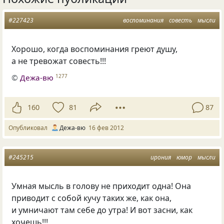
#227423
воспоминания
совесть
мысли
Хорошо, когда воспоминания греют душу,
а не тревожат совесть!!!
©
Дежа-вю
1277
160
81
87
Опубликовал
Дежа-вю
16 фев 2012
#245215
ирония
юмор
мысли
Умная мысль в голову не приходит одна! Она
приводит с собой кучу таких же, как она,
и умничают там себе до утра! И вот засни, как
хочешь!!!