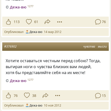
©
Дежа-вю
1277
113
61
76
Опубликовал
Дежа-вю
14 мар 2012
#376902
чувства
мысли
Хотите оставаться честным перед собою? Тогда,
вытирая ноги о чувства близких вам людей,
хотя бы представляйте себя на их месте!
©
Дежа-вю
1277
76
38
15
Опубликовал
Дежа-вю
10 ноя 2012