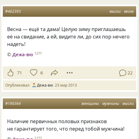
#462393
мысли
весна
Весна — ещё та дама! Целую зиму приглашаешь
её на свидание, а ей, видите ли, до сих пор нечего
надеть!
©
Дежа-вю
1277
71
6
22
Опубликовал
Дежа-вю
23 мар 2013
#190364
женщины
мужчины
мысли
Наличие первичных половых признаков
не гарантирует того, что перед тобой мужчина!
©
Дежа-вю
1277