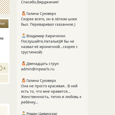
Спасибо,Вирджиния!
Галина Суховерх
Скорее всего, он в лёгком шоке
дом
был. Переваривал сказанное.)
Владимир Кириченко
ие
Послушайте,Наталья))Я бы не
назвал её ироничной...скорее с
грустинкой)
Двенадцать струн
4
admin@inpearls.ru
Галина Суховерх
Она не просто красивая.. В ней
есть то, что мне нравится...
Женственность, тепло и любовь к
ребёнку...
Роман Цивинскас