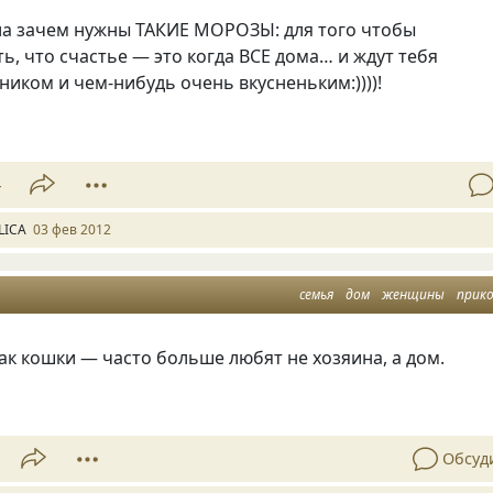
ла зачем нужны ТАКИЕ МОРОЗЫ: для того чтобы
ь, что cчастье — это когда ВСЕ дома… и ждут тебя
ником и чем-нибудь очень вкусненьким:))))!
4
LICA
03 фев 2012
семья
дом
женщины
прик
к кошки — часто больше любят не хозяина, а дом.
Обсуд