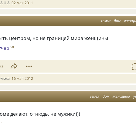
 А Н А
02 мая 2011
семья
дом
женщ
ыть центром, но не границей мира женщины
тчер
58
10
элюка
16 мая 2012
семья
дом
женщины
у
оме делают, отнюдь, не мужики)))
53