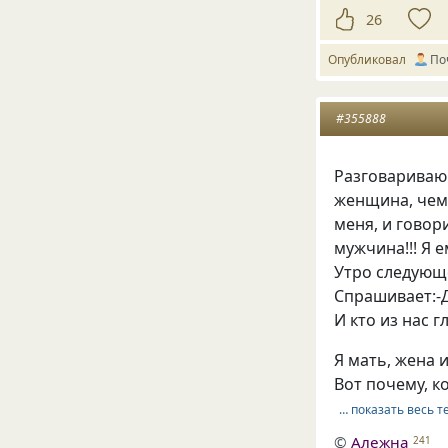
26
Опубликовал
По
#355888
Разговариваю
женщина, чем
меня, и говор
мужчина!!! Я 
Утро следующе
Спрашивает:-Д
И кто из нас 
Я мать, жена 
Вот почему, ко
… показать весь т
©
Алежна
241