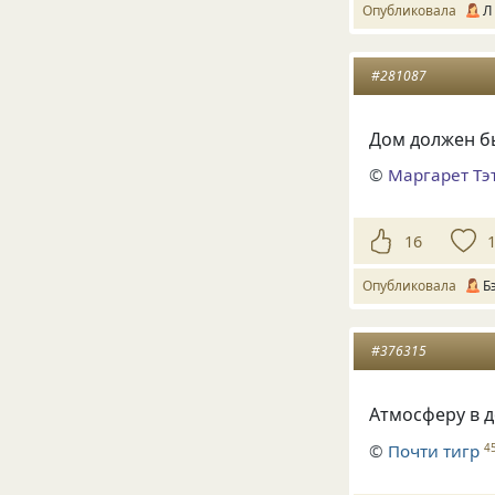
Опубликовала
Л
#281087
Дом должен б
©
Маргарет Тэ
16
Опубликовала
Б
#376315
Атмосферу в д
©
Почти тигр
4