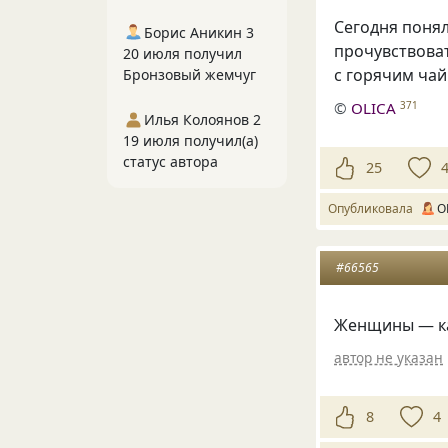
Сегодня поня
Борис Аникин 3
прочувствоват
20 июля получил
с горячим чай
Бронзовый жемчуг
©
OLICA
371
Илья Колоянов 2
19 июля получил(а)
статус автора
25
Опубликовала
O
#66565
Женщины — ка
автор не указан
8
4