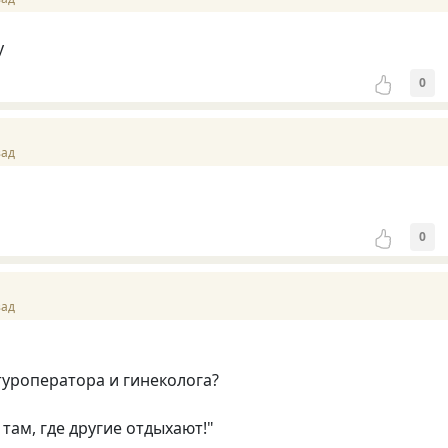
у
0
зад
0
зад
туроператора и гинеколога?
там, где другие отдыхают!"