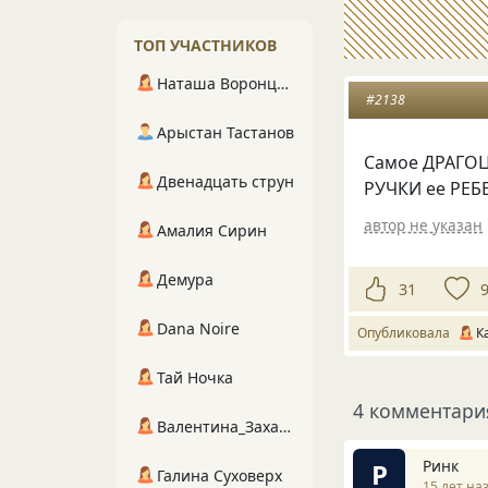
ТОП УЧАСТНИКОВ
Наташа Воронцова
#2138
Арыстан Тастанов
Самое ДРАГО
Двенадцать струн
РУЧКИ ее РЕБЕ
автор не указан
Амалия Сирин
Демура
31
Dana Noire
Опубликовала
К
Тай Ночка
4 комментари
Валентина_Захарова
Ринк
Р
Галина Суховерх
15 лет на