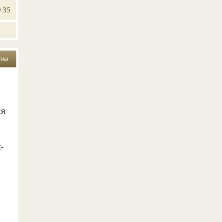
35
ины
ся
-