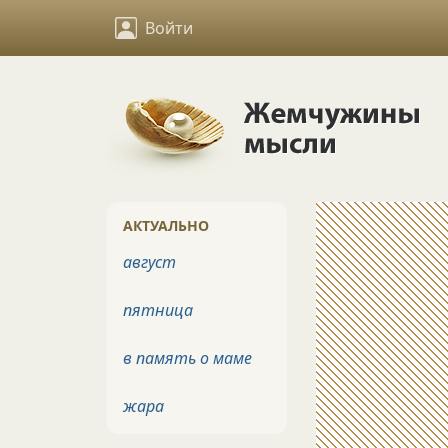
Войти
АКТУАЛЬНО
август
пятница
в память о маме
жара