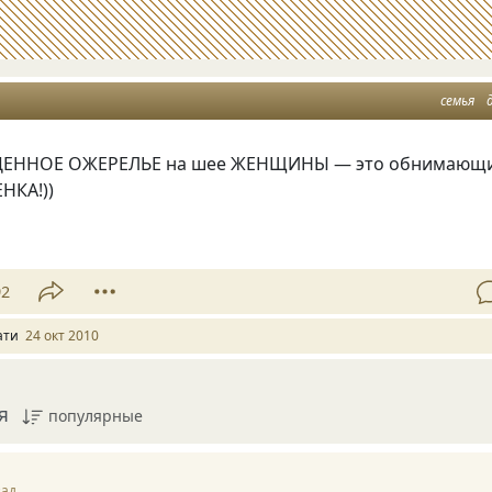
семья
ЦЕННОЕ ОЖЕРЕЛЬЕ на шее ЖЕНЩИНЫ — это обнимающ
НКА!))
92
ати
24 окт 2010
я
популярные
зад