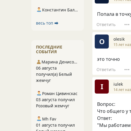
Константин Балухта
Попала в точк
весь топ ⮕
Ответить
olesik
O
15 лет на
ПОСЛЕДНИЕ
СОБЫТИЯ
это точно
Марина Денисова 5
06 августа
Ответить
получил(а) Белый
жемчуг
iulek
I
14 лет на
Роман Цивинскас
03 августа получил
Вопрос:
Розовый жемчуг
Что общего у 
Ответ:
Mh Fav
"Мы работаем 
01 августа получил