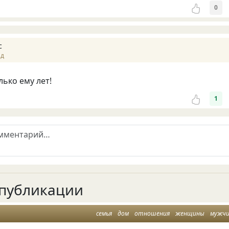
0
с
ад
лько ему лет!
1
публикации
семья
дом
отношения
женщины
мужч