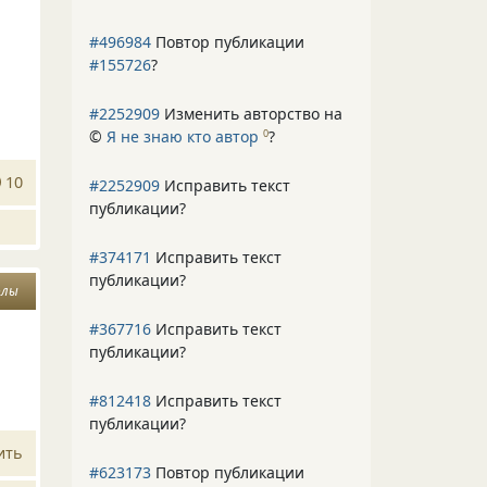
#496984
Повтор публикации
#155726
?
#2252909
Изменить авторство на
©
Я не знаю кто автор
?
0
10
#2252909
Исправить текст
публикации?
#374171
Исправить текст
публикации?
олы
#367716
Исправить текст
публикации?
#812418
Исправить текст
публикации?
ить
#623173
Повтор публикации