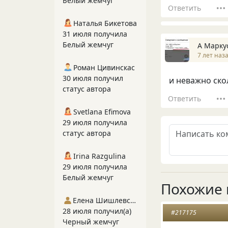
Белый жемчуг
Ответить
Наталья Бикетова
31 июля получила
Белый жемчуг
А Марку
7 лет наз
Роман Цивинскас
30 июля получил
и неважно ско
статус автора
Ответить
Svetlana Efimova
29 июля получила
статус автора
Irina Razgulina
29 июля получила
Белый жемчуг
Похожие 
Елена Шишлевская
28 июля получил(а)
#217175
Черный жемчуг