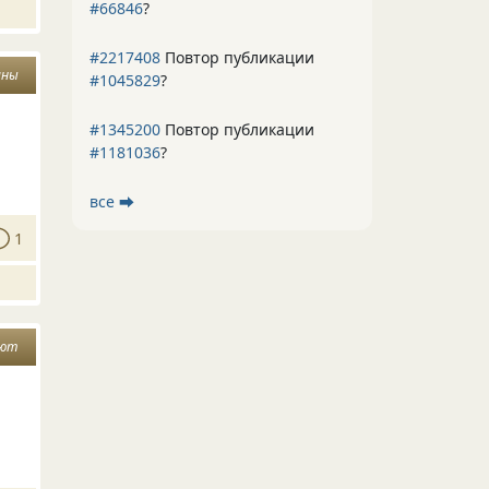
#66846
?
#2217408
Повтор публикации
ины
#1045829
?
#1345200
Повтор публикации
#1181036
?
все ⮕
1
ют