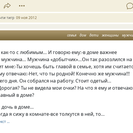
чти тигр
09 ноя 2012
семья
дом
дети
женщины
мужч
 как-то с любимым… И говорю ему:-в доме важнее
 мужчина… Мужчина «добытчик»…Он так разозлился на
ит мне:-Ты хочешь быть главой в семье, хотя им считает
ему отвечаю:-Нет, что ты родной! Конечно же мужчина!!!
го дня. Он собрался на работу. Стоит одетый…
орогая? Ты не видела мои очки? На что я ему и отвечаю:
главный в доме?
и дочь в доме…
гда я сижу в комнате-все толкутся в ней, то…
екст …