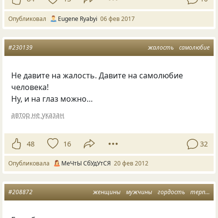
Опубликовал
Eugene Ryabyi
06 фев 2017
#230139
жалость
самолюбие
Не давите на жалость. Давите на самолюбие
человека!
Ну, и на глаз можно…
автор не указан
48
16
32
Опубликовала
МеЧтЫ СбУдУтСЯ
20 фев 2012
#208872
женщины
мужчины
гордость
терпение