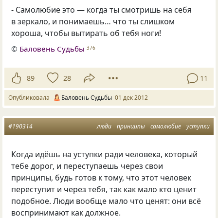
- Самолюбие это — когда ты смотришь на себя
в зеркало, и понимаешь… что ты слишком
хороша, чтобы вытирать об тебя ноги!
©
Баловень Судьбы
376
89
28
11
Опубликовала
Баловень Судьбы
01 дек 2012
#190314
люди
принципы
самолюбие
уступки
Когда идёшь на уступки ради человека, который
тебе дорог, и переступаешь через свои
принципы, будь готов к тому, что этот человек
переступит и через тебя, так как мало кто ценит
подобное. Люди вообще мало что ценят: они всё
воспринимают как должное.