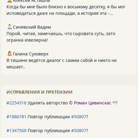
Алексей Асташов
Когда бы мне было близко к восьмому десятку, я бы мог
исповедаться даже на площади, а история эта -...
Синявский Вадим
Порой, читая, замечаешь, что сыровата суть, зато
огранка ювелирна!
Галина Суховерх
В тишине ведётся диалог с самим собой и никто не
мешает..
ИСПРАВЛЕНИЯ И ПРЕТЕНЗИИ
#2254316
Удалить авторство ©
Роман Цивинскас
?
46
#1886781
Повтор публикации
#50807
?
#1347568
Повтор публикации
#50807
?