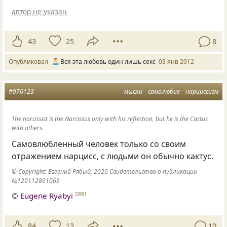
автор не указан
43
25
8
Опубликовал
Вся эта любовь один лишь секс
03 янв 2012
#976123
мысли
самолюбие
нарциссизм
The narcissist is the Narcissus only with his reflection, but he is the Cactus
with others.
Самовлюбленный человек только со своим
отражением нарцисс, с людьми он обычно кактус.
© Copyright: Евгений Рябый, 2020 Свидетельство о публикации
№120112801069
©
Eugene Ryabyi
2891
84
13
10