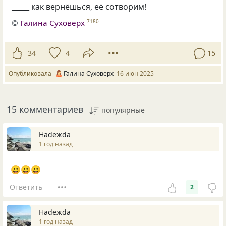
_____ как вернёшься, её сотворим!
©
Галина Суховерх
7180
34
4
15
Опубликовала
Галина Суховерх
16 июн 2025
15 комментариев
популярные
Нadeжda
1 год назад
😀😀😀
Ответить
2
Нadeжda
1 год назад