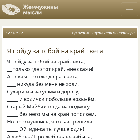
#2130612
хулиганю
шуточная миниатюра
Я пойду за тобой на край света
Я пойду за тобой на край света,
__ только где этот край, мне скажи!
А пока я посплю до рассвета,
____ никуда без меня не ходи!
Сухари мы засушим в дорогу,
_____ и водички побольше возьмём.
Старый Майбах тогда на подмогу,
_____ без него мы на край поползём.
Но проснувшись, я тотчас решила:
_____ Ой, иди-ка ты лучше один!
А любовь? Про любовь не забыла,