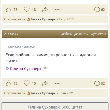
78
18
62
Опубликовала
Галина Суховерх
21 апр 2015
#1655519
любовь
ревность
шуточное
из диалога с WhoMan
Если любовь — химия, то ревность — ядерная
физика.
©
Галина Суховерх
7180
72
15
32
Опубликовала
Галина Суховерх
25 сен 2021
Галина Суховерх: 6668 цитат