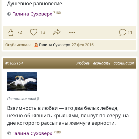
Душевное равновесие.
©
Галина Суховерх
7180
72
13
11
Опубликовала
Галина Суховерх
27 фев 2016
#1659154
любовь
верность
ассоциация
Пятитысячная! ))
Взаимность в любви — это два белых лебедя,
нежно обнявшись крыльями, плывут по озеру, на
дне которого рассыпаны жемчуга верности.
©
Галина Суховерх
7180