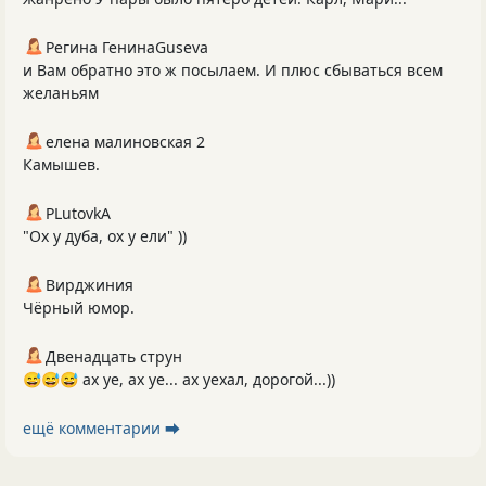
Регина ГенинаGuseva
и Вам обратно это ж посылаем. И плюс сбываться всем
желаньям
елена малиновская 2
Камышев.
PLutоvkА
"Ох у дуба, ох у ели" ))
Вирджиния
Чёрный юмор.
Двенадцать струн
😅😅😅 ах уе, ах уе... ах уехал, дорогой...))
ещё комментарии ⮕