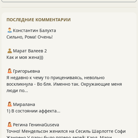
ПОСЛЕДНИЕ КОММЕНТАРИИ
Константин Балухта
Сильно, Рома! Очень!
Марат Валеев 2
Как и моя жена)))
Григорьевна
Я недавно к чему то прицениваясь, невольно
воскликнула - Во бля. Именно так. Окружающие меня
люди по...
Миралана
1) В состоянии аффекта...
Регина ГенинаGuseva
Точно! Мендельсон женился на Сесиль Шарлотте Софи
Жанрено У пары было пятеро детей: Карл, Мари...