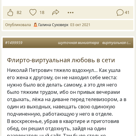
82
18
41
Опубликовала
Галина Суховерх
03 окт 2021
#1499959
шуточная миниатюра
виртуальная сеть
Флирто-виртуальная любовь в сети
Николай Петрович тяжело вздохнул… Как ушла
его жена к другому, он не находил себе места:
нужно было всё делать самому, а это для него
было тяжким трудом, ибо он привык вечерами
отдыхать, лёжа на диване перед телевизором, а в
один из выходных, навещать свою одинокую
подчиненную, работающую у него в отделе.
В воскресенье, убрав в квартире и приготовив
обед, он решил отдохнуть, зайдя на один
развлекательный сайт. Там было столько