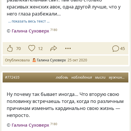
красивых женских авок, одна другой лучше, что у
него глаза разбежали…
… показать весь текст …
©
Галина Суховерх
7180
70
12
45
Опубликовала
Галина Суховерх
25 окт 2020
#772435
любовь
наблюдения
мысли
мужчины и женщины
Ну почему так бывает иногда… Что вторую свою
половинку встречаешь тогда, когда по различным
причинам изменить кардинально свою жизнь —
непросто.
©
Галина Суховерх
7180