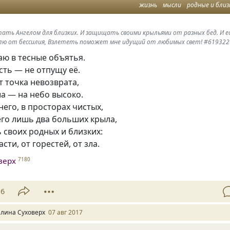
жизнь
мысли
родные и близ
тать Ангелом для близких. И защищать своими крыльями от разных бед. И е
емлю от бессилия, Взлететь поможет мне идущий от любимых свет! #619322
аю в тесные объятья.
сть — не отпущу её.
т точка невозврата,
а — на небо высоко.
него, в просторах чистых,
его лишь два больших крыла,
 своих родных и близких:
сти, от горестей, от зла.
верх
7180
16
алина Суховерх
07 авг 2017