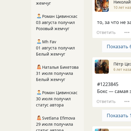
Hиколай
жемчуг
10 лет на
Роман Цивинскас
то, за что не 
03 августа получил
Розовый жемчуг
Ответить
Mh Fav
Показать 
01 августа получил
Белый жемчуг
Пётр Це
Наталья Бикетова
6 лет наз
31 июля получила
Белый жемчуг
#1223845
Бокс — самая 
Роман Цивинскас
30 июля получил
Ответить
статус автора
Показать 
Svetlana Efimova
29 июля получила
статус автора