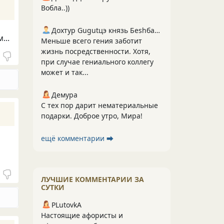
Вобла..))
Дохтур Gugutцэ князь Беshбармакоff
...
Меньше всего гения заботит
жизнь посредственности. Хотя,
при случае гениального коллегу
может и так...
Демура
С тех пор дарит нематериальные
подарки. Доброе утро, Мира!
ещё комментарии ⮕
ЛУЧШИЕ КОММЕНТАРИИ ЗА
СУТКИ
PLutоvkА
Настоящие афористы и