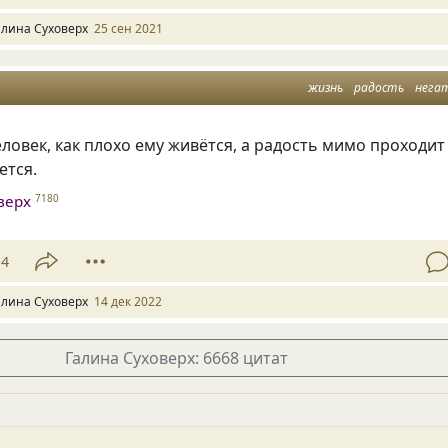
алина Суховерх
25 сен 2021
жизнь
радость
нега
ловек, как плохо ему живётся, а радость мимо проходит
ется.
верх
7180
14
алина Суховерх
14 дек 2022
Галина Суховерх: 6668 цитат