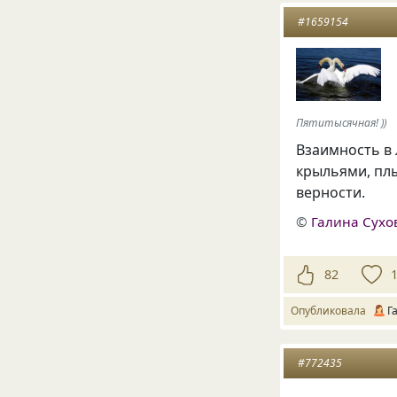
#1659154
Пятитысячная! ))
Взаимность в
крыльями, плы
верности.
©
Галина Сухо
82
Опубликовала
Г
#772435