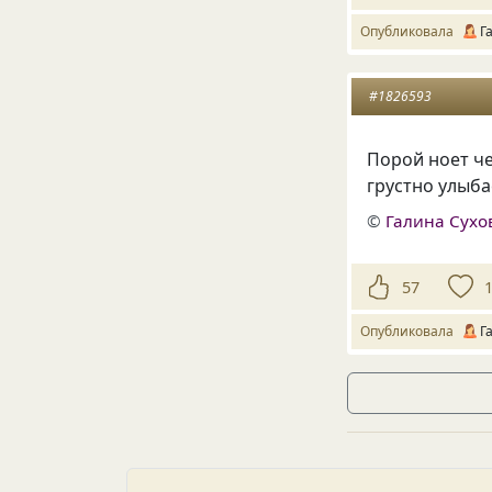
Опубликовала
Г
#1826593
Порой ноет че
грустно улыба
©
Галина Сухо
57
Опубликовала
Г