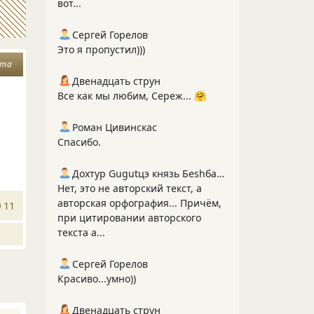
вот...
Сергей Горелов
Это я пропустил)))
ота
Двенадцать струн
Все как мы любим, Сереж... 🤗
Роман Цивинскас
Спасибо.
Дохтур Gugutцэ князь Беshбармакоff
Нет, это не авторский текст, а
авторская орфография... Причём,
11
при цитировании авторского
текста а...
Сергей Горелов
Красиво...умно))
Двенадцать струн