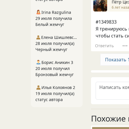
Пётр Це
6 лет наз
Irina Razgulina
29 июля получила
#1349833
Белый жемчуг
Я тренируюсь н
чтобы стать с
Елена Шишлевская
28 июля получил(а)
Ответить
Черный жемчуг
Показать 
Борис Аникин 3
20 июля получил
Бронзовый жемчуг
Илья Колоянов 2
19 июля получил(а)
статус автора
Похожие 