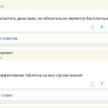
зад
заплатить деньгами, не обязательно является бесплатным
2
6 ответов
заревич
ад
эффективная таблетка на все случаи жизни!
1
1 ответ