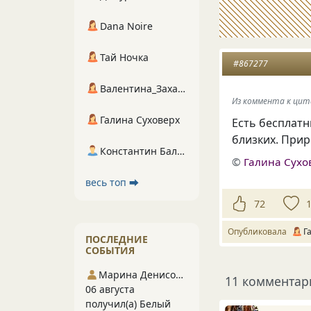
Dana Noire
Тай Ночка
#867277
Валентина_Захарова
Из коммента к ци
Галина Суховерх
Есть бесплатн
близких. Прир
Константин Балухта
©
Галина Сухо
весь топ ⮕
72
Опубликовала
Г
ПОСЛЕДНИЕ
СОБЫТИЯ
Марина Денисова 5
11 комментар
06 августа
получил(а) Белый