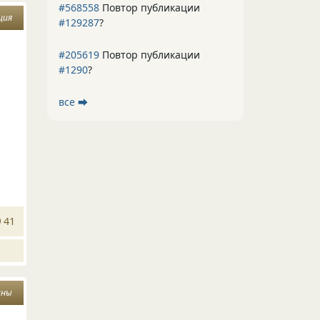
#568558
Повтор публикации
ция
#129287
?
#205619
Повтор публикации
#1290
?
все ⮕
41
ины