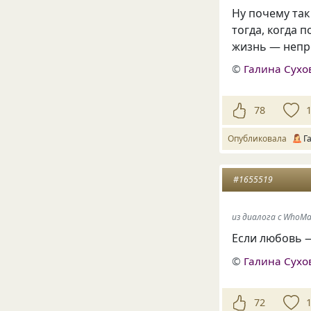
Ну почему та
тогда, когда
жизнь — непр
©
Галина Сухо
78
Опубликовала
Г
#1655519
из диалога с WhoM
Если любовь —
©
Галина Сухо
72