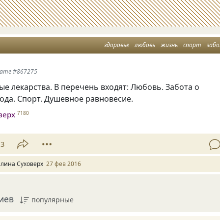
здоровье
любовь
жизнь
спорт
заб
тате #867275
ые лекарства. В перечень входят: Любовь. Забота о
ода. Спорт. Душевное равновесие.
верх
7180
13
алина Суховерх
27 фев 2016
иев
популярные