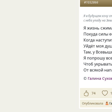
#1032866
Я в будущем хочу с
с неба упаду на З
Я жизнь сжим
Покуда силы е
Когда наступи
Уйдёт моя душ
Там, у Всевыш
Я попрошу вс
Чтоб укрывать
От всякой напа
©
Галина Сухо
74
Опубликовала
Г