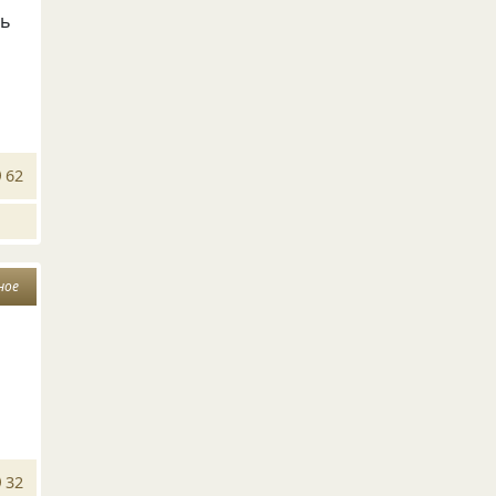
шь
62
ное
32