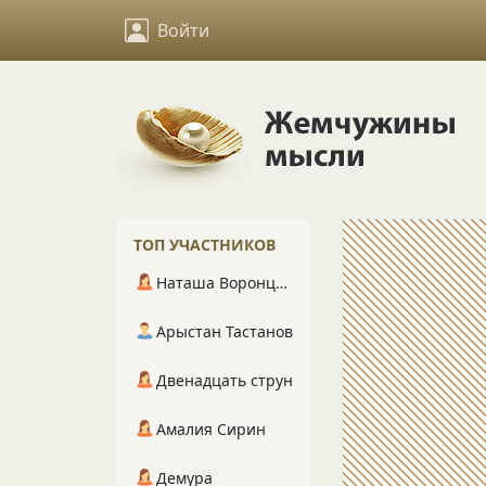
Войти
ТОП УЧАСТНИКОВ
Наташа Воронцова
Арыстан Тастанов
Двенадцать струн
Амалия Сирин
Демура