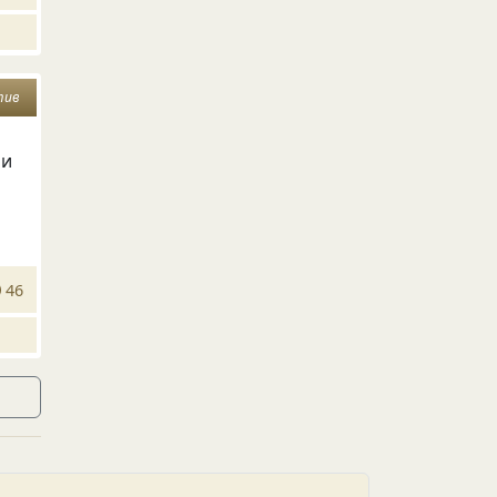
тив
 и
46