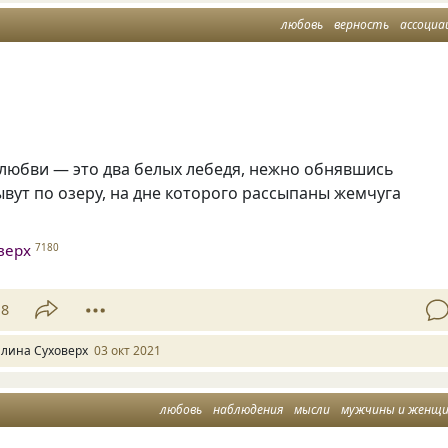
любовь
верность
ассоциа
 любви — это два белых лебедя, нежно обнявшись
вут по озеру, на дне которого рассыпаны жемчуга
верх
7180
18
алина Суховерх
03 окт 2021
любовь
наблюдения
мысли
мужчины и женщ