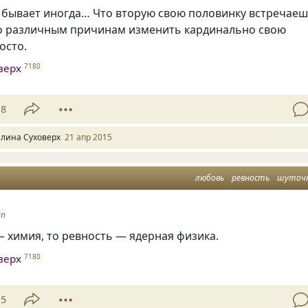
к бывает иногда… Что вторую свою половинку встречае
 по различным причинам изменить кардинально свою
осто.
верх
7180
18
алина Суховерх
21 апр 2015
любовь
ревность
шуточ
an
 химия, то ревность — ядерная физика.
верх
7180
15