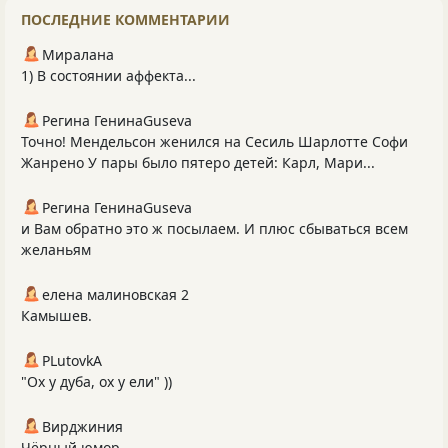
ПОСЛЕДНИЕ КОММЕНТАРИИ
Миралана
1) В состоянии аффекта...
Регина ГенинаGuseva
Точно! Мендельсон женился на Сесиль Шарлотте Софи
Жанрено У пары было пятеро детей: Карл, Мари...
Регина ГенинаGuseva
и Вам обратно это ж посылаем. И плюс сбываться всем
желаньям
елена малиновская 2
Камышев.
PLutоvkА
"Ох у дуба, ох у ели" ))
Вирджиния
Чёрный юмор.