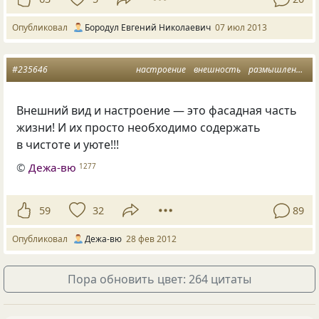
Опубликовал
Бородул Евгений Николаевич
07 июл 2013
#235646
настроение
внешность
размышления
ч
Внешний вид и настроение — это фасадная часть
жизни! И их просто необходимо содержать
в чистоте и уюте!!!
©
Дежа-вю
1277
59
32
89
Опубликовал
Дежа-вю
28 фев 2012
Пора обновить цвет: 264 цитаты