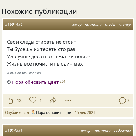
Похожие публикации
#1691456
юмор
чистота
следы
клинер
Свои следы стирать не стоит
Ты будешь их тереть сто раз
Уж лучше делать отпечатки новые
Жизнь всё почистит в один мах
а ты опять топчи...
©
Пора обновить цвет
264
12
1
2
Опубликовал
Пора обновить цвет
15 дек 2021
#1914331
юмор
чистота
гаджеты