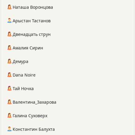
Наташа Воронцова
Арыстан Тастанов
Двенадцать струн
Амалия Сирин
Демура
Dana Noire
Тай Ночка
Валентина_Захарова
Галина Суховерх
Константин Балухта