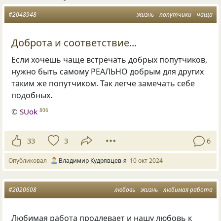
#2048948
жизнь
попутчики
чаща
Доброта и соответствие...
Если хочешь чаще встречать добрых попутчиков,
нужно быть самому РЕАЛЬНО добрым для других
таким же попутчиком. Так легче замечать себе
подобных.
©
SUok
806
33
3
6
Опубликовал
Владимир Кудрявцев-я
10 окт 2024
#2020608
любовь
жизнь
любимая работа
Любимая работа продлевает и нашу любовь к