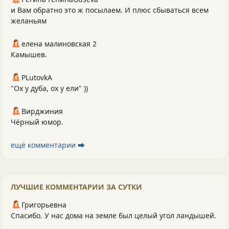
и Вам обратно это ж посылаем. И плюс сбываться всем
желаньям
елена малиновская 2
Камышев.
PLutоvkА
"Ох у дуба, ох у ели" ))
Вирджиния
Чёрный юмор.
ещё комментарии ⮕
ЛУЧШИЕ КОММЕНТАРИИ ЗА СУТКИ
Григорьевна
Спасибо. У нас дома на земле был целый угол ландышей.