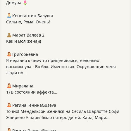
Демура 🌷
Константин Балухта
Сильно, Рома! Очень!
Марат Валеев 2
Как и моя жена)))
Григорьевна
Я недавно к чему то прицениваясь, невольно
воскликнула - Во бля. Именно так. Окружающие меня
люди по...
Миралана
1) В состоянии аффекта...
Регина ГенинаGuseva
Точно! Мендельсон женился на Сесиль Шарлотте Софи
Жанрено У пары было пятеро детей: Карл, Мари...
Регина ГенинаGuseva