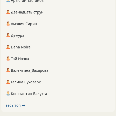
Арыстан Тастанов
Двенадцать струн
Амалия Сирин
Демура
Dana Noire
Тай Ночка
Валентина_Захарова
Галина Суховерх
Константин Балухта
весь топ ⮕