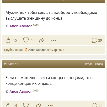
Мужчине, чтобы сделать наоборот, необходимо
выслушать женщину до конца
©
Авов Аволог
2095
15
1
29
Опубликовал
Авов Аволог
09 мар 2023
#1888573
итог
конец
Если не можешь свести концы с концами, то в
конце концов их отдашь
©
Авов Аволог
2095
14
11