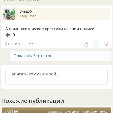
Влад56
1 год назад
А помножим чужие крестики на свои нолики!
➕×0
Ответить
1
Показать 5 ответов
Похожие публикации
#1853898
женщины
мужчины
наоборот
конец
р