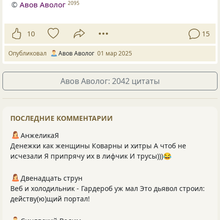
©
Авов Аволог
2095
10
15
Опубликовал
Авов Аволог
01 мар 2025
Авов Аволог: 2042 цитаты
ПОСЛЕДНИЕ КОММЕНТАРИИ
АнжеликаЯ
Денежки как женщины Коварны и хитры А чтоб не
исчезали Я припрячу их в лифчик И трусы)))😂
Двенадцать струн
Веб и холодильник - Гардероб уж мал Это дьявол строил:
действу(ю)щий портал!