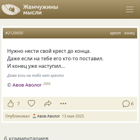
#2120050
крест
конец
Нужно нести свой крест до конца.
Даже если на тебе его кто-то поставил.
И конец уже наступил…
Даже если на тебе нет креста
©
Авов Аволог
2095
7
6
Опубликовал
Авов Аволог
13 мая 2025
6 комментариев