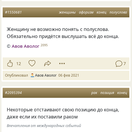
#1550681
женщины
афоризм
конец
полуслова
Женщину не возможно понять с полуслова.
Обязательно придётся выслушать всё до конца.
©
Авов Аволог
2095
12
7
Опубликовал
Авов Аволог
06 фев 2021
#2095394
рак
позиция
конец
Некоторые отстаивают свою позицию до конца,
даже если их поставили раком
Впечатления от международных событий