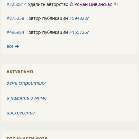
#2250814
Удалить авторство ©
Роман Цивинскас
?
46
#875258
Повтор публикации
#594823
?
#496984
Повтор публикации
#155726
?
все ⮕
АКТУАЛЬНО
день строителя
в память о маме
воскресенье
ТОП УЧАСТНИКОВ