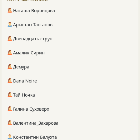
Наташа Воронцова
Арыстан Тастанов
Двенадцать струн
Амалия Сирин
Демура
Dana Noire
Тай Ночка
Галина Суховерх
Валентина_Захарова
Константин Балухта