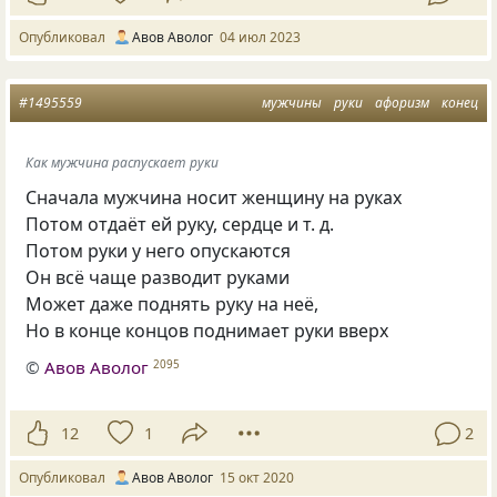
Опубликовал
Авов Аволог
04 июл 2023
#1495559
мужчины
руки
афоризм
конец
Как мужчина распускает руки
Сначала мужчина носит женщину на руках
Потом отдаёт ей руку, сердце
и т. д.
Потом руки у него опускаются
Он всё чаще разводит руками
Может даже поднять руку на неё,
Но в конце концов поднимает руки вверх
©
Авов Аволог
2095
12
1
2
Опубликовал
Авов Аволог
15 окт 2020