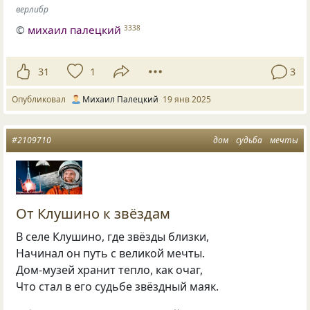
верлибр
©
михаил палецкий
3338
31
1
3
Опубликовал
Михаил Палецкий
19 янв 2025
#2109710
дом
судьба
мечты
От Клушино к звёздам
В селе Клушино, где звёзды близки,
Начинал он путь с великой мечты.
Дом-музей хранит тепло, как очаг,
Что стал в его судьбе звёздный маяк.