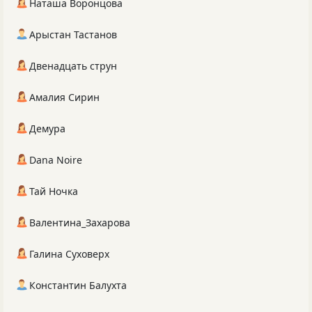
Наташа Воронцова
Арыстан Тастанов
Двенадцать струн
Амалия Сирин
Демура
Dana Noire
Тай Ночка
Валентина_Захарова
Галина Суховерх
Константин Балухта