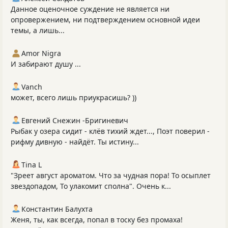
Данное оценочное суждение не является ни
опровержением, ни подтверждением основной идеи
темы, а лишь...
Amor Nigra
И забирают душу ...
Vanch
может, всего лишь приукрасишь? ))
Евгений Снежин -Бригиневич
Рыбак у озера сидит - клёв тихий ждет..., Поэт поверил -
рифму дивную - найдёт. Ты истину...
Tina L
"Зреет август ароматом. Что за чудная пора! То осыплет
звездопадом, То улакомит сполна". Очень к...
Константин Балухта
Женя, ты, как всегда, попал в тоску без промаха!