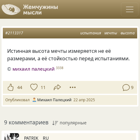
#2113317
испытания
мечты
высота
Истинная высота мечты измеряется не её
размерами, а её стойкостью перед испытаниями.
©
михаил палецкий
3338
44
11
9
Опубликовал
Михаил Палецкий
22 апр 2025
9 комментариев
популярные
PATRIK _ RU