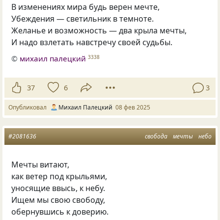
В изменениях мира будь верен мечте,
Убеждения — светильник в темноте.
Желанье и возможность — два крыла мечты,
И надо взлетать навстречу своей судьбы.
©
михаил палецкий
3338
37
6
3
Опубликовал
Михаил Палецкий
08 фев 2025
#2081636
свобода
мечты
небо
Мечты витают,
как ветер под крыльями,
уносящие ввысь, к небу.
Ищем мы свою свободу,
обернувшись к доверию.