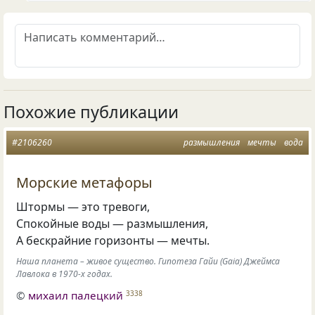
Похожие публикации
#2106260
размышления
мечты
вода
Морские метафоры
Штормы — это тревоги,
Спокойные воды — размышления,
А бескрайние горизонты — мечты.
Наша планета – живое существо. Гипотеза Гайи (Gaia) Джеймса
Лавлока в 1970-х годах.
©
михаил палецкий
3338