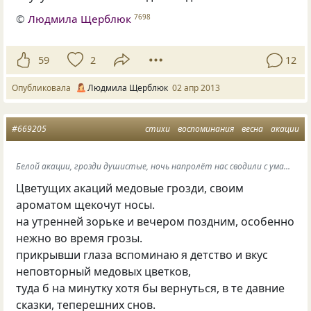
©
Людмила Щерблюк
7698
59
2
12
Опубликовала
Людмила Щерблюк
02 апр 2013
#669205
стихи
воспоминания
весна
акации
Белой акации, грозди душистые, ночь напролёт нас сводили с ума...
Цветущих акаций медовые грозди, своим
ароматом щекочут носы.
на утренней зорьке и вечером поздним, особенно
нежно во время грозы.
прикрывши глаза вспоминаю я детство и вкус
неповторный медовых цветков,
туда б на минутку хотя бы вернуться, в те давние
сказки, теперешних снов.