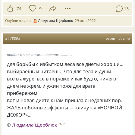
74
9
13
Опубликовала
Людмила Щерблюк
29 янв 2022
#478805
весна
диета
продолжение темы о диетах...............
для борьбы с избытком веса все диеты хороши…
выбираешь и читаешь, что для тела и души.
все в ажуре, все в порядке и как будто, ничего.
днем не жрем, и ужин тоже для врага
прибережем.
вот и новая диете к нам пришла с недавних пор.
ЖАЛЬ побочные эффекты — кличутся
«
НОЧНОЙ
ДОЖОР»…
©
Людмила Щерблюк
7698