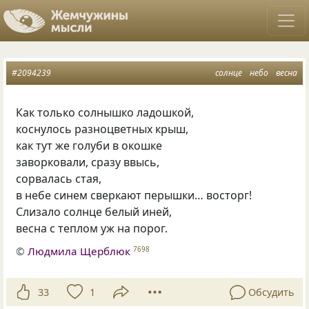
#2094239
солнце
небо
весна
Как только солнышко ладошкой,
коснулось разноцветных крыш,
как тут же голуби в окошке
заворковали, сразу ввысь,
сорвалась стая,
в небе синем сверкают перышки… восторг!
Слизало солнце белый иней,
весна с теплом уж на порог.
©
Людмила Щерблюк
7698
33
1
Обсудить