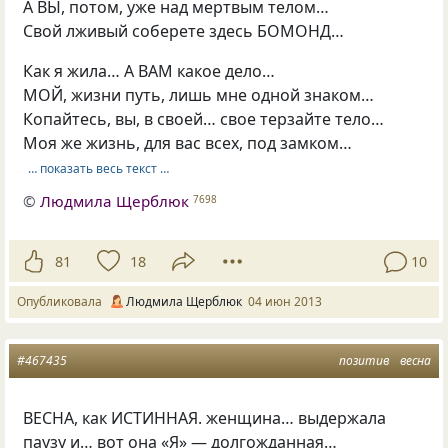
А ВЫ, потом, уже над мертвым телом…
Свой лживый соберете здесь БОМОНД…
Как я жила… А ВАМ какое дело…
МОЙ, жизни путь, лишь мне одной знаком…
Копайтесь, вы, в своей… свое терзайте тело…
Моя же жизнь, для вас всех, под замком…
… показать весь текст …
©
Людмила Щерблюк
7698
81
18
10
Опубликовала
Людмила Щерблюк
04 июн 2013
#467435
позитив
весна
ВЕСНА, как ИСТИННАЯ. женщина… выдержала
паузу и… вот она
«
Я» — долгожданная…