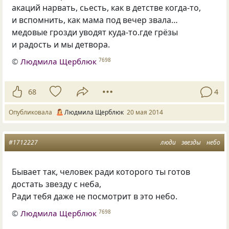
акаций нарвать, сьесть, как в детстве когда-то,
и вспомнить, как мама под вечер звала…
медовые грозди уводят куда-то.где грёзы
и радость и мы детвора.
©
Людмила Щерблюк
7698
68
4
Опубликовала
Людмила Щерблюк
20 мая 2014
#1712227
люди
звезды
небо
Бывает так, человек ради которого ты готов
достать звезду с неба,
Ради тебя даже не посмотрит в это небо.
©
Людмила Щерблюк
7698