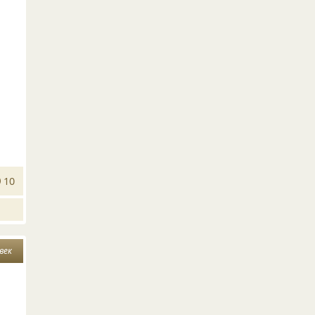
10
век