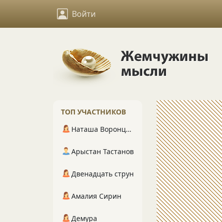
Войти
ТОП УЧАСТНИКОВ
Наташа Воронцова
Арыстан Тастанов
Двенадцать струн
Амалия Сирин
Демура