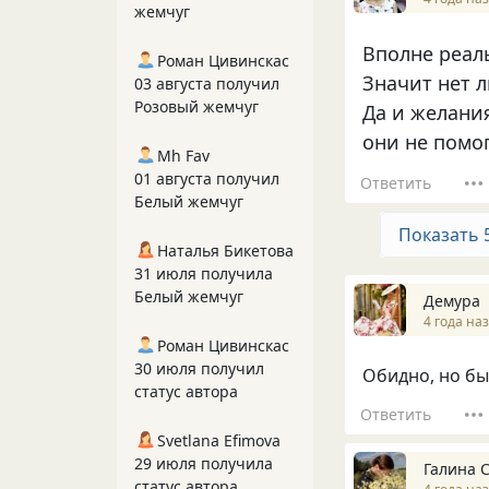
жемчуг
Вполне реал
Роман Цивинскас
Значит нет 
03 августа получил
Розовый жемчуг
Да и желания
они не помог
Mh Fav
01 августа получил
Ответить
Белый жемчуг
Показать 
Наталья Бикетова
31 июля получила
Белый жемчуг
Демура
4 года на
Роман Цивинскас
30 июля получил
Обидно, но бы
статус автора
Ответить
Svetlana Efimova
29 июля получила
Галина 
статус автора