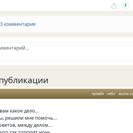
2
 3 комментария
публикации
правда
небо
жизнь о
 вам какое дело…
вы, решили мне помочь…
советов, между делом…
, что так торопит ночь…