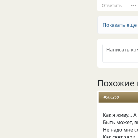
Ответить
Показать еще
Похожие 
#506250
Как я живу… А
Быть может, 
Не надо мне 
Как свет зари