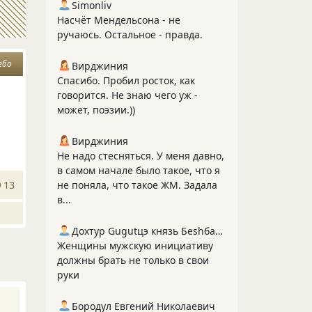
Simonliv
Насчёт Мендельсона - не
ручаюсь. Остальное - правда.
ебо
Вирджиния
Спасибо. Пробил росток, как
говорится. Не знаю чего уж -
может, поэзии.))
Вирджиния
Не надо стесняться. У меня давно,
в самом начале было такое, что я
13
не поняла, что такое ЖМ. Задала
в...
Дохтур Gugutцэ князь Беshбармакоff
Женщины мужскую инициативу
должны брать не только в свои
руки
Бородул Евгений Николаевич