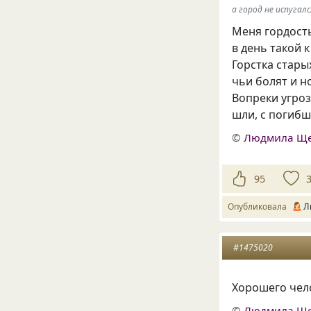
а город не испугался
Меня гордость
в день такой 
Горстка стары
чьи болят и 
Вопреки угроз
шли, с погибш
©
Людмила Щ
95
Опубликовала
Л
#1475020
Хорошего чело
©
Людмила Щ