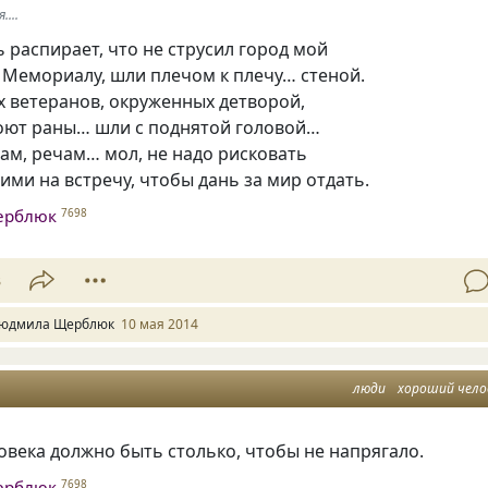
....
 распирает, что не струсил город мой
к Мемориалу, шли плечом к плечу… стеной.
х ветеранов, окруженных детворой,
ноют раны… шли с поднятой головой…
ам, речам… мол, не надо рисковать
ими на встречу, чтобы дань за мир отдать.
ерблюк
7698
3
юдмила Щерблюк
10 мая 2014
люди
хороший чело
века должно быть столько, чтобы не напрягало.
ерблюк
7698