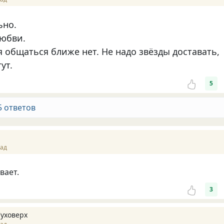
ьно.
любви.
 общаться ближе нет. Не надо звёзды доставать,
ут.
5
5 ответов
зад
вает.
3
Суховерх