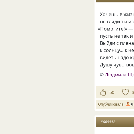
Хочешь в жизн
не гляди ты и
«
Помогите!» —
пусть не так и
Выйди с плена
к солнцу… к н
видеть надо к
Душу чувствова
©
Людмила Щ
50
Опубликовала
Л
#665558