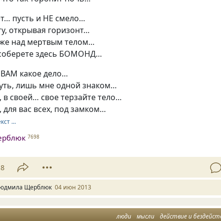
ет… пусть и НЕ смело…
у, открывая горизонт…
 уже над мертвым телом…
соберете здесь БОМОНД…
 ВАМ какое дело…
уть, лишь мне одной знаком…
, в своей… свое терзайте тело…
 для вас всех, под замком…
екст …
ерблюк
7698
18
юдмила Щерблюк
04 июн 2013
люди
мысли
действие и бездейст