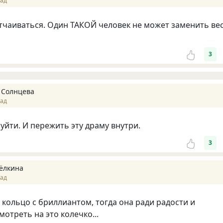
зад
тчаиваться. Один ТАКОЙ человек не может заменить ве
3
 Солнцева
зад
 уйти. И пережить эту драму внутри.
3
ёлкина
зад
 кольцо с бриллиантом, тогда она ради радости и
отреть на это колечко...