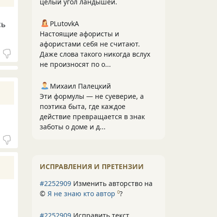
целый угол ландышей.
PLutоvkА
сь
Настоящие афористы и
афористами себя не считают.
Даже слова такого никогда вслух
не произносят по о...
Михаил Палецкий
Эти формулы — не суеверие, а
поэтика быта, где каждое
действие превращается в знак
заботы о доме и д...
ИСПРАВЛЕНИЯ И ПРЕТЕНЗИИ
#2252909
Изменить авторство на
©
Я не знаю кто автор
?
0
#2252909
Исправить текст