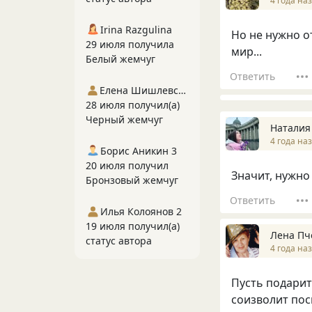
4 года на
Irina Razgulina
Но не нужно о
29 июля получила
мир...
Белый жемчуг
Ответить
Елена Шишлевская
28 июля получил(а)
Черный жемчуг
Наталия
4 года на
Борис Аникин 3
20 июля получил
Значит, нужно
Бронзовый жемчуг
Ответить
Илья Колоянов 2
19 июля получил(а)
Лена Пч
статус автора
4 года на
Пусть подарит
соизволит посм