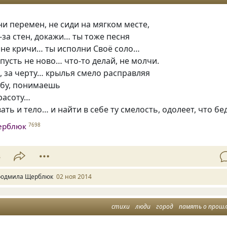
и перемен, не сиди на мягком месте,
з-за стен, докажи… ты тоже песня
 не кричи… ты исполни Своё соло…
 пусть не ново… что-то делай, не молчи.
, за черту… крылья смело расправляя
ебу, понимаешь
расоту…
ть и тело… и найти в себе ту смелость, одолеет, что бед
ерблюк
7698
3
юдмила Щерблюк
02 ноя 2014
стихи
люди
город
память о прош