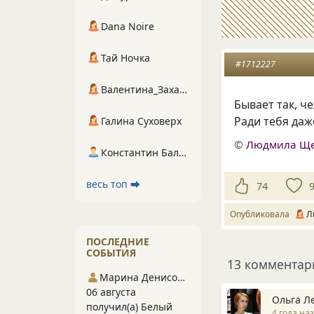
Dana Noire
Тай Ночка
#1712227
Валентина_Захарова
Бывает так, ч
Ради тебя даж
Галина Суховерх
©
Людмила Щ
Константин Балухта
весь топ ⮕
74
Опубликовала
Л
ПОСЛЕДНИЕ
СОБЫТИЯ
13 комментар
Марина Денисова 5
06 августа
Ольга Л
получил(а) Белый
4 года на