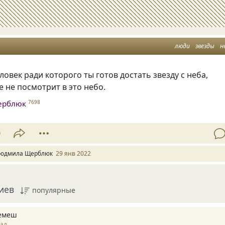
люди
звезды
н
еловек ради которого ты готов достать звезду с неба,
е не посмотрит в это небо.
ерблюк
7698
9
юдмила Щерблюк
29 янв 2022
иев
популярные
емеш
зад