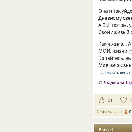
Она и так уйд
Дневному свет
А ВЫ, потом,
Свой лживый 
Как я жила… А
МОЙ, жизни п
Копайтесь, вы
Моя же жизнь,
… показать весь т
©
Людмила Щ
81
Опубликовала
Л
#720675