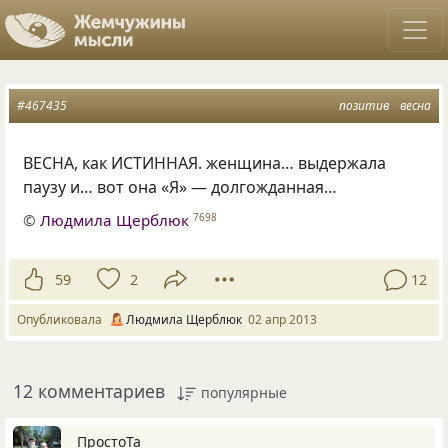
#467435
позитив
весна
ВЕСНА, как ИСТИННАЯ. женщина… выдержала
паузу и… вот она
«
Я» — долгожданная…
©
Людмила Щерблюк
7698
59
2
12
Опубликовала
Людмила Щерблюк
02 апр 2013
12 комментариев
популярные
ПростоТа