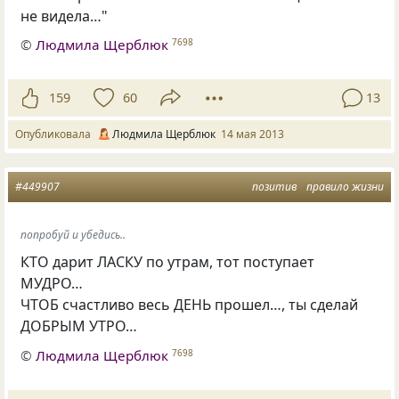
не видела…"
©
Людмила Щерблюк
7698
159
60
13
Опубликовала
Людмила Щерблюк
14 мая 2013
#449907
позитив
правило жизни
попробуй и убедись..
КТО дарит ЛАСКУ по утрам, тот поступает
МУДРО…
ЧТОБ счастливо весь ДЕНЬ прошел…, ты сделай
ДОБРЫМ УТРО…
©
Людмила Щерблюк
7698