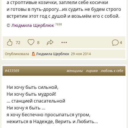
а строптивые козички, заплели себе косички
и готовы в путь-дорогу…их судить не будем строго
встретим этот год с душой и возьмём его с собой.
©
Людмила Щерблюк
7698
72
8
4
Опубликовала
Людмила Щерблюк
29 ноя 2014
#433569
женщины
лирика
любовь к себе
Ни хочу быть сильной,
Ни хочу быть мудрой!
… станцией спасательной
Ни хочу я быть …
я хочу беспечно просыпаться утром,
нежиться в Надежде, Верить и Любить…