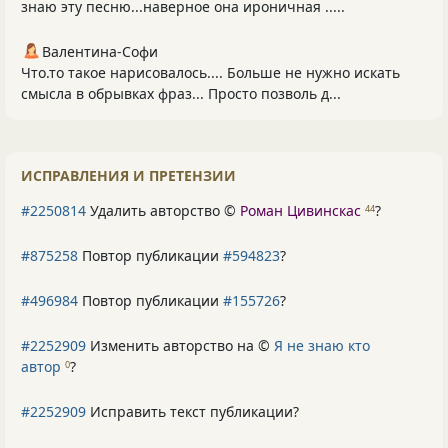
знаю эту песню...наверное она ироничная .....
Валентина-Софи
Что.то такое нарисовалось.... Больше не нужно искать
смысла в обрывках фраз... Просто позволь д...
ИСПРАВЛЕНИЯ И ПРЕТЕНЗИИ
#2250814
Удалить авторство ©
Роман Цивинскас
?
44
#875258
Повтор публикации
#594823
?
#496984
Повтор публикации
#155726
?
#2252909
Изменить авторство на ©
Я не знаю кто
автор
?
0
#2252909
Исправить текст публикации?