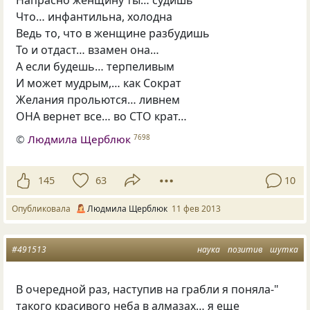
Напрасно женщину ты… судишь
Что… инфантильна, холодна
Ведь то, что в женщине разбудишь
То и отдаст… взамен она…
А если будешь… терпеливым
И может мудрым,… как Сократ
Желания прольются… ливнем
ОНА вернет все… во СТО крат…
©
Людмила Щерблюк
7698
145
63
10
Опубликовала
Людмила Щерблюк
11 фев 2013
#491513
наука
позитив
шутка
В очередной раз, наступив на грабли я поняла-"
такого красивого неба в алмазах… я еще