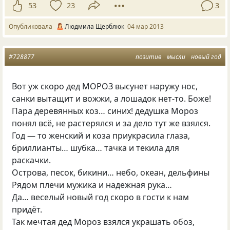
53
23
3
Опубликовала
Людмила Щерблюк
04 мар 2013
#728877
позитив
мысли
новый год
Вот уж скоро дед МОРОЗ высунет наружу нос,
санки вытащит и вожжи, а лошадок нет-то. Боже!
Пара деревянных коз… синих! дедушка Мороз
понял всё, не растерялся и за дело тут же взялся.
Год — то женский и коза приукрасила глаза,
бриллианты… шубка… тачка и текила для
раскачки.
Острова, песок, бикини… небо, океан, дельфины
Рядом плечи мужика и надежная рука…
Да… веселый новый год скоро в гости к нам
придёт.
Так мечтая дед Мороз взялся украшать обоз,