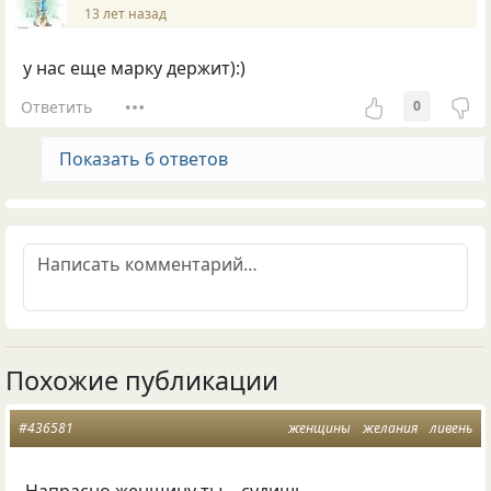
13 лет назад
у нас еще марку держит):)
Ответить
0
Показать 6 ответов
Похожие публикации
#436581
женщины
желания
ливень