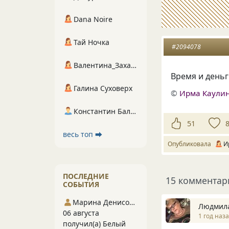
Dana Noire
Тай Ночка
#2094078
Валентина_Захарова
Время и деньг
Галина Суховерх
©
Ирма Каули
Константин Балухта
51
весь топ ⮕
Опубликовала
И
ПОСЛЕДНИЕ
15 комментар
СОБЫТИЯ
Марина Денисова 5
Людмил
06 августа
1 год наз
получил(а) Белый