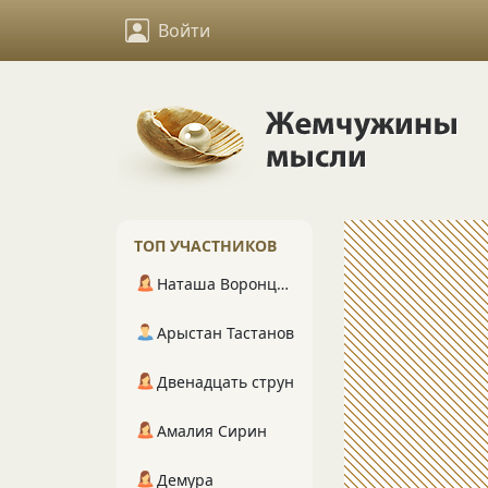
Войти
ТОП УЧАСТНИКОВ
Наташа Воронцова
Арыстан Тастанов
Двенадцать струн
Амалия Сирин
Демура