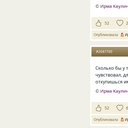
©
Ирма Каули
52
Опубликовала
И
#2087700
Сколько бы у 
чувствовал, д
откупишься им
©
Ирма Каули
52
Опубликовала
И