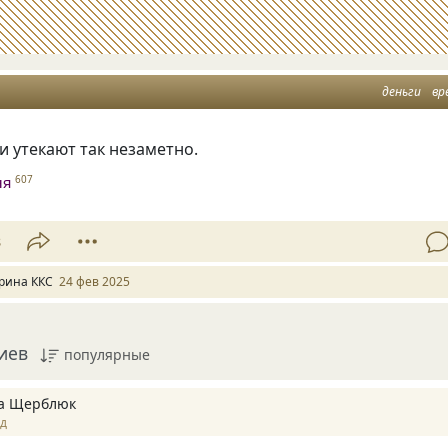
деньги
вр
и утекают так незаметно.
ня
607
8
рина ККС
24 фев 2025
иев
популярные
а Щерблюк
ад