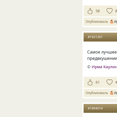
58
Опубликовала
И
#1921361
Самое лучшее 
предвкушени
©
Ирма Каули
61
Опубликовала
И
#1894614