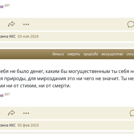
ня
607
2
рина ККС
03 ноя 2024
деньги
смерть
природа
могущество
сти
тебя не было денег, каким бы могущественным ты себя н
ля природы, для мироздания это ни чего не значит. Ты не
и ни от стихии, ни от смерти.
ня
607
6
рина ККС
05 фев 2025