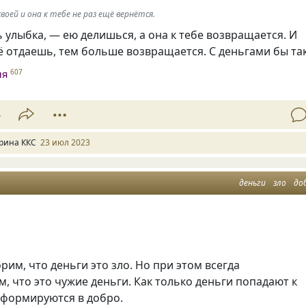
воей и она к тебе не раз ещё вернётся.
улыбка, — ею делишься, а она к тебе возвращается. И
 отдаешь, тем больше возвращается. С деньгами бы так
ня
607
4
рина ККС
23 июл 2023
деньги
зло
до
рим, что деньги это зло. Но при этом всегда
, что это чужие деньги. Как только деньги попадают к
сформируются в добро.