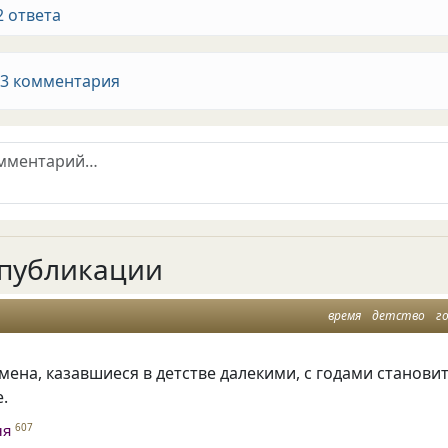
2 ответа
 3 комментария
публикации
время
детство
г
мена, казавшиеся в детстве далекими, с годами станови
.
ня
607