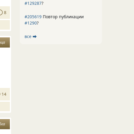
#129287
?
8
#205619
Повтор публикации
#1290
?
все ⮕
ица
14
бка