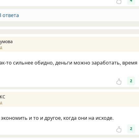
4
3 ответа
умова
ад
как-то сильнее обидно, деньги можно заработать, время 
2
КС
ад
экономить и то и другое, когда они на исходе.
2