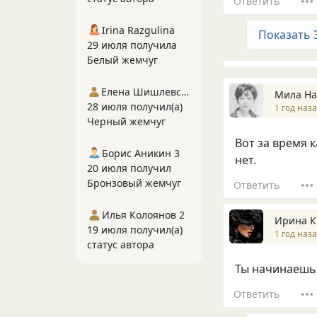
Ответить
Irina Razgulina
Показать 
29 июля получила
Белый жемчуг
Елена Шишлевская
Мила На
28 июля получил(а)
1 год наз
Черный жемчуг
Вот за время 
Борис Аникин 3
нет.
20 июля получил
Бронзовый жемчуг
Ответить
Илья Колоянов 2
Ирина К
19 июля получил(а)
1 год наз
статус автора
Ты начинаешь 
Ответить