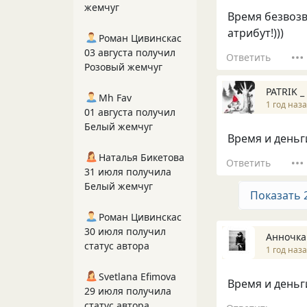
жемчуг
Время безвозв
атрибут!)))
Роман Цивинскас
03 августа получил
Ответить
Розовый жемчуг
PATRIK _
Mh Fav
1 год наз
01 августа получил
Белый жемчуг
Время и деньг
Наталья Бикетова
Ответить
31 июля получила
Белый жемчуг
Показать 
Роман Цивинскас
30 июля получил
Анночка
статус автора
1 год наз
Svetlana Efimova
Время и деньг
29 июля получила
статус автора