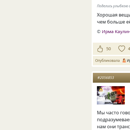
Поделись улыбкою с
Хорошая вещь 
чем больше её
©
Ирма Каули
50
Опубликовала
И
#2056853
Мы часто гово
подразумеваем
нам они тран