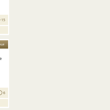
15
хия
е
6