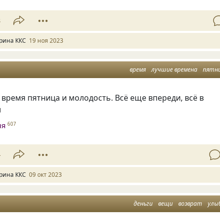
8
рина ККС
19 ноя 2023
время
лучшие времена
пятн
время пятница и молодость. Всё еще впереди, всё в
и
ня
607
4
рина ККС
09 окт 2023
деньги
вещи
возврат
улы