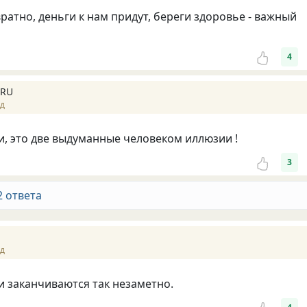
ратно, деньги к нам придут, береги здоровье - важный
4
 RU
ад
и, это две выдуманные человеком иллюзии !
3
2 ответа
ад
и заканчиваются так незаметно.