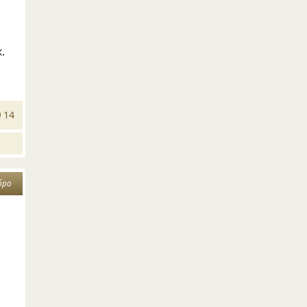
.
14
бро