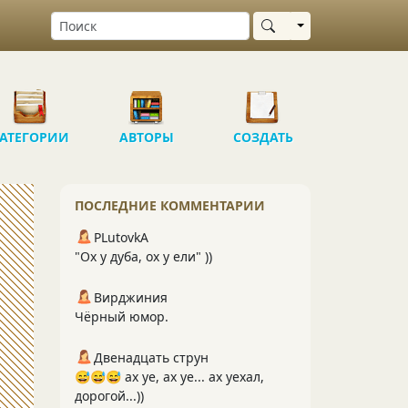
Выбрать область
АТЕГОРИИ
АВТОРЫ
СОЗДАТЬ
ПОСЛЕДНИЕ КОММЕНТАРИИ
PLutоvkА
"Ох у дуба, ох у ели" ))
Вирджиния
Чёрный юмор.
Двенадцать струн
😅😅😅 ах уе, ах уе... ах уехал,
дорогой...))