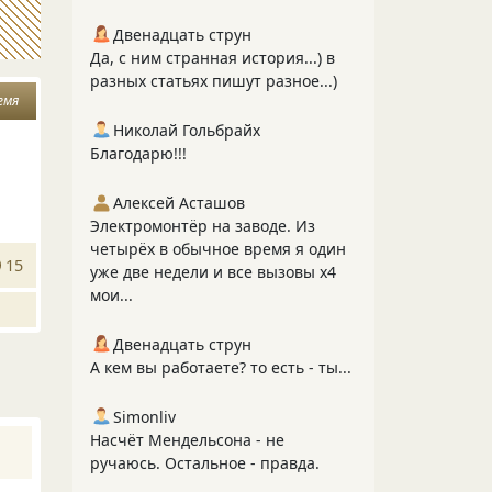
Двенадцать струн
Да, с ним странная история...) в
разных статьях пишут разное...)
емя
Николай Гольбрайх
Благодарю!!!
Алексей Асташов
Электромонтёр на заводе. Из
четырёх в обычное время я один
15
уже две недели и все вызовы х4
мои...
Двенадцать струн
А кем вы работаете? то есть - ты...
Simonliv
Насчёт Мендельсона - не
ручаюсь. Остальное - правда.