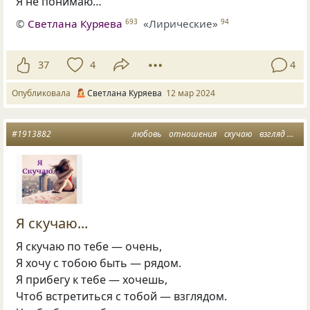
Я не понимаю…
©
Светлана Куряева
«Лирические»
693
94
37
4
4
Опубликовала
Светлана Куряева
12 мар 2024
#1913882
любовь
отношения
скучаю
взгляд
бол
Я скучаю...
Я скучаю по тебе — очень,
Я хочу с тобою быть — рядом.
Я прибегу к тебе — хочешь,
Чтоб встретиться с тобой — взглядом.