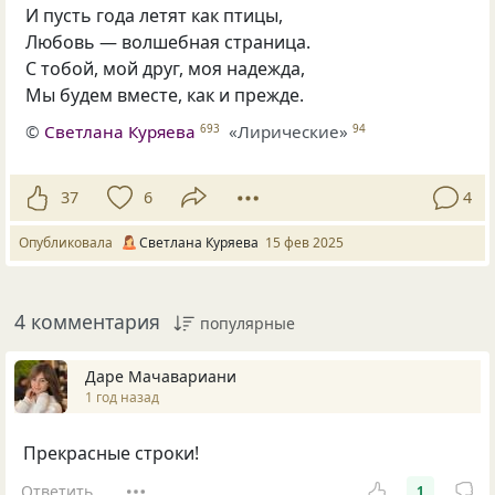
И пусть года летят как птицы,
Любовь — волшебная страница.
С тобой, мой друг, моя надежда,
Мы будем вместе, как и прежде.
©
Светлана Куряева
«Лирические»
693
94
37
6
4
Опубликовала
Светлана Куряева
15 фев 2025
4 комментария
популярные
Даре Мачавариани
1 год назад
Прекрасные строки!
Ответить
1