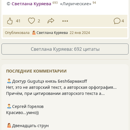
©
Светлана Куряева
«Лирические»
693
94
41
2
4
Опубликовала
Светлана Куряева
22 янв 2024
Светлана Куряева: 692 цитаты
ПОСЛЕДНИЕ КОММЕНТАРИИ
Дохтур Gugutцэ князь Беshбармакоff
Нет, это не авторский текст, а авторская орфография...
Причём, при цитировании авторского текста а...
Сергей Горелов
Красиво...умно))
Двенадцать струн