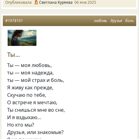
Опубликовала
Светлана Куряева
06 янв 2025
#1978101
любовь
друзья
боль
Ты...
Ты — моя любовь,
ты — моя надежда,
ты — мой страх и боль,
Я живу как прежде,
Скучаю по тебе,
О встрече я мечтаю,
Ты снишься мне во сне,
И я вздыхаю…
Но кто мы?
Друзья, или знакомые?