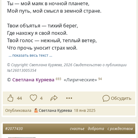
Ты — мой маяк в ночной планете,
Мой путь, мой смысл в земной стране.
Твои объятья — тихий берег,
Где нахожу я свой покой.
Твой голос — нежный, теплый ветер,
Что прочь уносит страх мой.
… показать весь текст …
© Copyright: Светлана Куряева, 2026 Свидетельство о публикации
№126013005354
©
Светлана Куряева
«Лирические»
693
94
44
4
Обсудить
Опубликовала
Светлана Куряева
18 янв 2025
#2077430
счастье
доброта
с рождеством