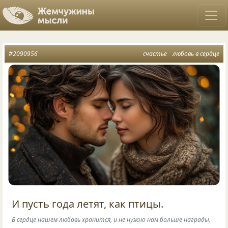
#2090956
счастье
любовь в сердце
И пусть года летят, как птицы.
В сердце нашем любовь хранится, и не нужно нам больше награды.