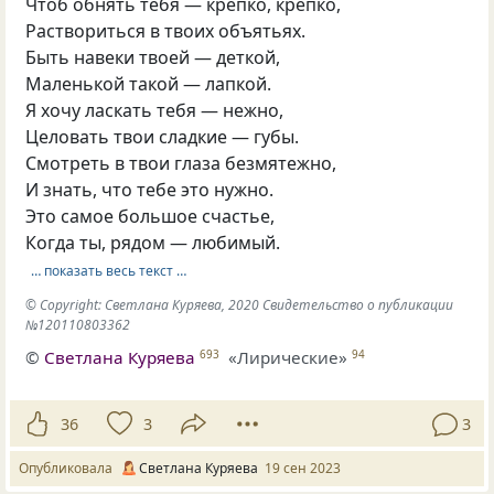
Чтоб обнять тебя — крепко, крепко,
Раствориться в твоих объятьях.
Быть навеки твоей — деткой,
Маленькой такой — лапкой.
Я хочу ласкать тебя — нежно,
Целовать твои сладкие — губы.
Смотреть в твои глаза безмятежно,
И знать, что тебе это нужно.
Это самое большое счастье,
Когда ты, рядом — любимый.
… показать весь текст …
© Copyright: Светлана Куряева, 2020 Свидетельство о публикации
№120110803362
©
Светлана Куряева
«Лирические»
693
94
36
3
3
Опубликовала
Светлана Куряева
19 сен 2023