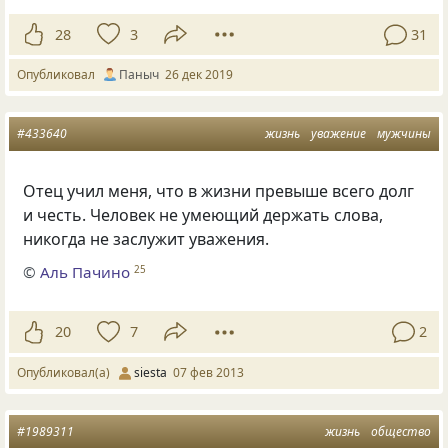
28
3
31
Опубликовал
Паныч
26 дек 2019
#433640
жизнь
уважение
мужчины
Отец учил меня, что в жизни превыше всего долг
и честь. Человек не умеющий держать слова,
никогда не заслужит уважения.
©
Аль Пачино
25
20
7
2
Опубликовал(а)
siesta
07 фев 2013
#1989311
жизнь
общество