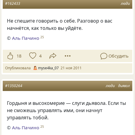
#162433
люди
Не спешите говорить о себе. Разговор о вас
начнётся, как только вы уйдёте.
©
Аль Пачино
25
18
4
Обсудить
Опубликовала
myse4ka_07
21 ноя 2011
#1350264
люди
дьявол
Гордыня и высокомерие — слуги дьявола. Если ты
не сможешь управлять ими
,
они начнут
управлять тобой.
©
Аль Пачино
25