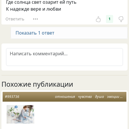
Где солнца свет озарит ей путь
К надежде вере и любви
Ответить
1
Показать 1 ответ
Похожие публикации
#993736
отношения
чувства
душа
эмоции
жен