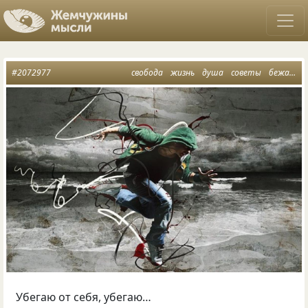
#2072977
свобода
жизнь
душа
советы
бежать от себя
Убегаю от себя, убегаю…