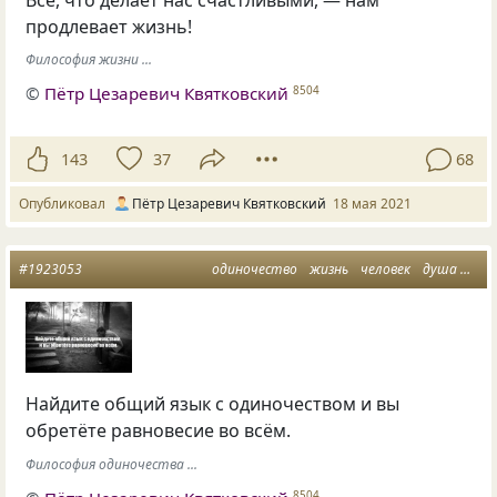
продлевает жизнь!
Философия жизни ...
©
Пётр Цезаревич Квятковский
8504
143
37
68
Опубликовал
Пётр Цезаревич Квятковский
18 мая 2021
#1923053
одиночество
жизнь
человек
душа
рав
Найдите общий язык с одиночеством и вы
обретёте равновесие во всём.
Философия одиночества ...
8504