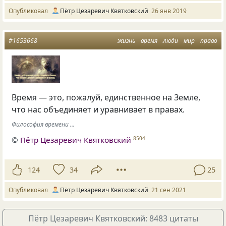
Опубликовал
Пётр Цезаревич Квятковский
26 янв 2019
#1653668
жизнь
время
люди
мир
право
Время — это, пожалуй, единственное на Земле,
что нас объединяет и уравнивает в правах.
Философия времени ...
©
Пётр Цезаревич Квятковский
8504
124
34
25
Опубликовал
Пётр Цезаревич Квятковский
21 сен 2021
Пётр Цезаревич Квятковский: 8483 цитаты