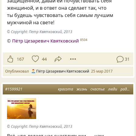
защищенной, давай ей почувствовать себя
женщиной, и в ответ она сделает так, что
ты будешь чувствовать себя самым лучшим
мужчиной на свете!
© Copyright: Петр Квятковский, 2013
©
Пётр Цезаревич Квятковский
8504
167
44
31
Опубликовал
Пётр Цезаревич Квятковский
25 мар 2017
#1599921
красота
жизнь
счастье
люди
радость
© Copyright: Петр Квятковский, 2013
Всё, что делает нас счастливыми, — нам