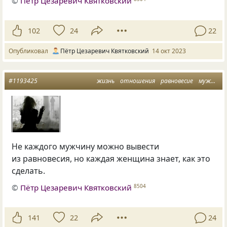
©
Пётр Цезаревич Квятковский
102
24
22
Опубликовал
Пётр Цезаревич Квятковский
14 окт 2023
#1193425
жизнь
отношения
равновесие
мужчина и женщина
Не каждого мужчину можно вывести
из равновесия, но каждая женщина знает, как это
сделать.
©
Пётр Цезаревич Квятковский
8504
141
22
24