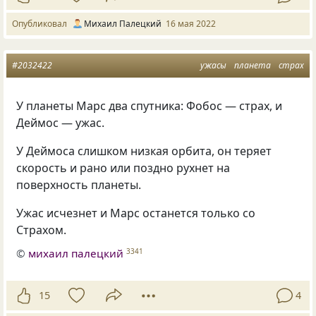
Опубликовал
Михаил Палецкий
16 мая 2022
#2032422
ужасы
планета
страх
У планеты Марс два спутника: Фобос — страх, и
Деймос — ужас.
У Деймоса слишком низкая орбита, он теряет
скорость и рано или поздно рухнет на
поверхность планеты.
Ужас исчезнет и Марс останется только со
Страхом.
©
михаил палецкий
3341
15
4