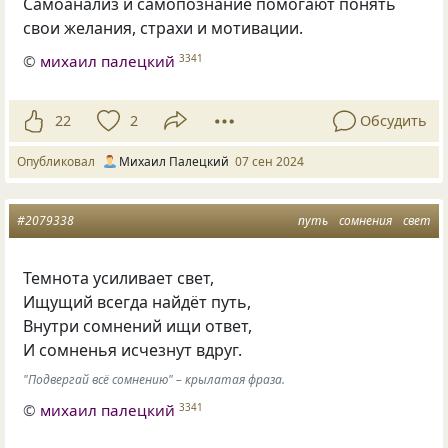
Самоанализ и самопознание помогают понять
свои желания, страхи и мотивации.
©
михаил палецкий
3341
22
2
Обсудить
Опубликовал
Михаил Палецкий
07 сен 2024
#2079338
путь
сомнения
свет
Темнота усиливает свет,
Ищущий всегда найдёт путь,
Внутри сомнений ищи ответ,
И сомненья исчезнут вдруг.
"Подвергай всё сомнению" – крылатая фраза.
©
михаил палецкий
3341