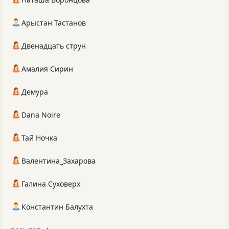
Арыстан Тастанов
Двенадцать струн
Амалия Сирин
Демура
Dana Noire
Тай Ночка
Валентина_Захарова
Галина Суховерх
Константин Балухта