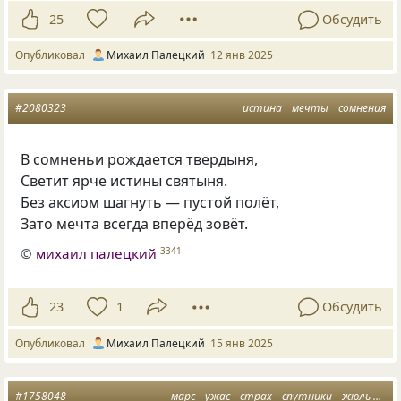
25
Обсудить
Опубликовал
Михаил Палецкий
12 янв 2025
#2080323
истина
мечты
сомнения
В сомненьи рождается твердыня,
Светит ярче истины святыня.
Без аксиом шагнуть — пустой полёт,
Зато мечта всегда вперёд зовёт.
©
михаил палецкий
3341
23
1
Обсудить
Опубликовал
Михаил Палецкий
15 янв 2025
#1758048
марс
ужас
страх
спутники
жюль верн