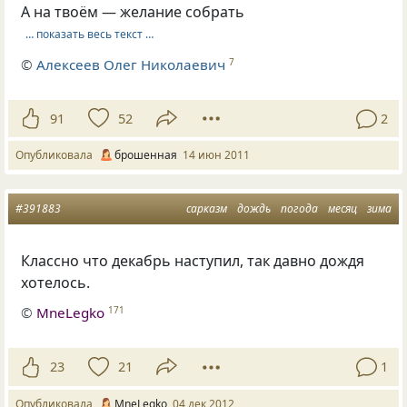
А на твоём — желание собрать
… показать весь текст …
©
Алексеев Олег Николаевич
7
91
52
2
Опубликовала
брошенная
14 июн 2011
#391883
сарказм
дождь
погода
месяц
зима
Классно что декабрь наступил, так давно дождя
хотелось.
©
MneLegko
171
23
21
1
Опубликовала
MneLegko
04 дек 2012