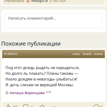
Опубликовала
TheMagicCat
27 сен 2024
Похожие публикации
#1800432
слезы
дождь
планы
Под этот дождь рыдать не нарыдаться,
Но долго ль плакать? Планы таковы —
Назло дождям в невзгоды- улыбаться!
Я- дочь слезам не верящей Москвы.
©
Наташа Воронцова
2506
37
1
9