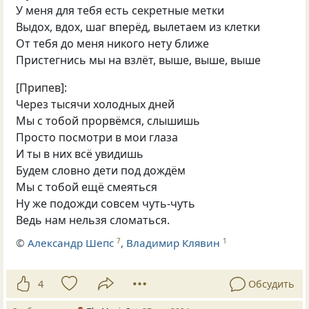
У меня для тебя есть секретные метки
Выдох, вдох, шаг вперёд, вылетаем из клетки
От тебя до меня никого нету ближе
Пристегнись мы на взлёт, выше, выше, выше
[Припев]:
Через тысячи холодных дней
Мы с тобой прорвёмся, слышишь
Просто посмотри в мои глаза
И ты в них всё увидишь
Будем словно дети под дождём
Мы с тобой ещё смеяться
Ну же подожди совсем чуть-чуть
Ведь нам нельзя сломаться.
©
Александр Шепс
,
Владимир Клявин
7
1
4
Обсудить