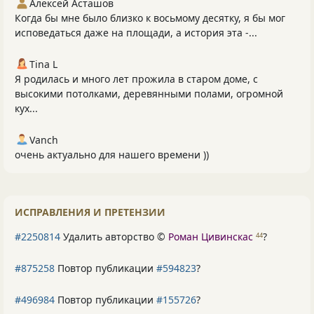
Алексей Асташов
Когда бы мне было близко к восьмому десятку, я бы мог
исповедаться даже на площади, а история эта -...
Tina L
Я родилась и много лет прожила в старом доме, с
высокими потолками, деревянными полами, огромной
кух...
Vanch
очень актуально для нашего времени ))
ИСПРАВЛЕНИЯ И ПРЕТЕНЗИИ
#2250814
Удалить авторство ©
Роман Цивинскас
?
44
#875258
Повтор публикации
#594823
?
#496984
Повтор публикации
#155726
?