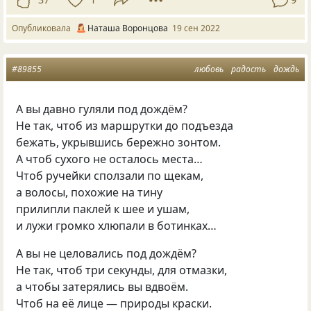
Опубликовала
Наташа Воронцова
19 сен 2022
#89855
любовь
радость
дождь
А вы давно гуляли под дождём?
Не так, чтоб из маршрутки до подъезда
бежать, укрывшись бережно зонтом.
А чтоб сухого не осталось места…
Чтоб ручейки сползали по щекам,
а волосы, похожие на тину
прилипли паклей к шее и ушам,
и лужи громко хлюпали в ботинках…
А вы не целовались под дождём?
Не так, чтоб три секунды, для отмазки,
а чтобы затерялись вы вдвоём.
Чтоб на её лице — природы краски.