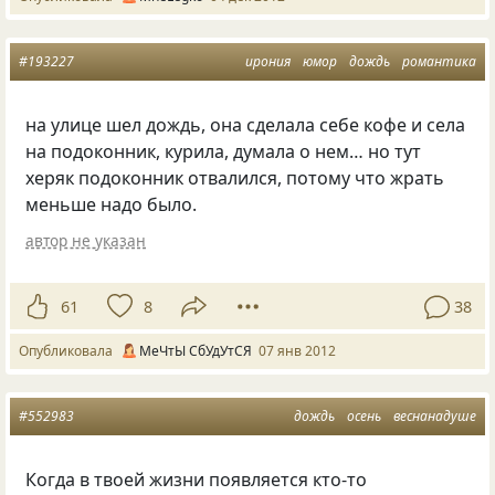
#193227
ирония
юмор
дождь
романтика
на улице шел дождь, она сделала себе кофе и села
на подоконник, курила, думала о нем… но тут
херяк подоконник отвалился, потому что жрать
меньше надо было.
автор не указан
61
8
38
Опубликовала
МеЧтЫ СбУдУтСЯ
07 янв 2012
#552983
дождь
осень
веснанадуше
Когда в твоей жизни появляется кто-то