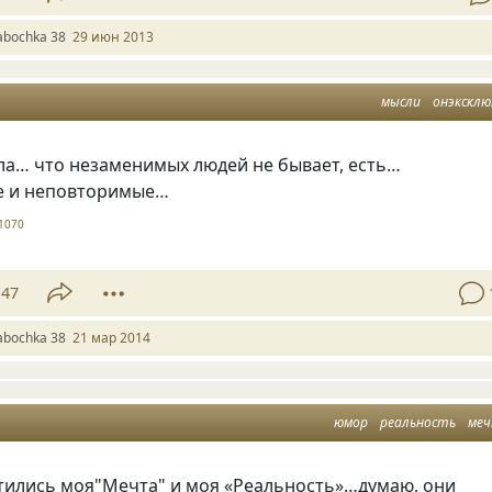
abochka 38
29 июн 2013
мысли
онэксклю
ла… что незаменимых людей не бывает, есть…
е и неповторимые…
1070
47
abochka 38
21 мар 2014
юмор
реальность
ме
тились моя"Мечта" и моя
«
Реальность»…думаю, они