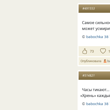
#491553
Самое сильно
может усмири
©
babochka 38
73
Опубликовала
b
#514821
Часы тикают… 
«
Хрень» каждый
©
babochka 38