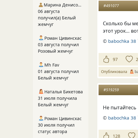
Марина Денисова 5
#491077
06 августа
получил(а) Белый
Сколько бы ме
жемчуг
этот урок… во
Роман Цивинскас
©
babochka 38
03 августа получил
Розовый жемчуг
97
Mh Fav
01 августа получил
Опубликовала
b
Белый жемчуг
#519259
Наталья Бикетова
31 июля получила
Белый жемчуг
Не пытайтесь 
©
babochka 38
Роман Цивинскас
30 июля получил
статус автора
128