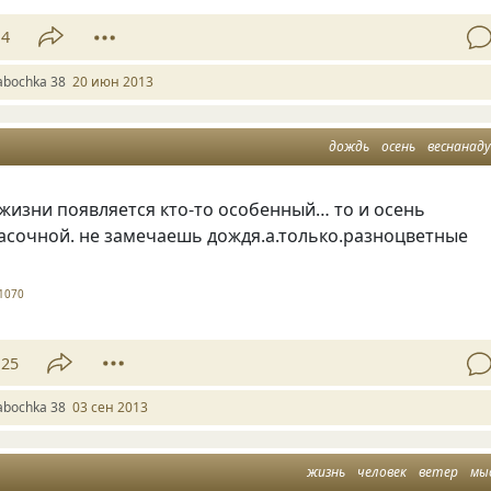
14
abochka 38
20 июн 2013
дождь
осень
веснанад
 жизни появляется кто-то особенный… то и осень
асочной. не замечаешь дождя.а.только.разноцветные
1070
25
abochka 38
03 сен 2013
жизнь
человек
ветер
мы