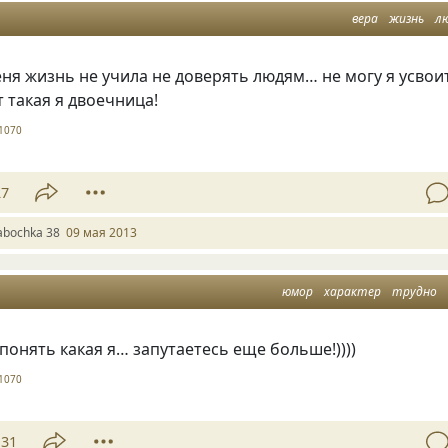
вера
жизнь
л
ня жизнь не учила не доверять людям… не могу я усвои
т такая я двоечница!
1070
27
abochka 38
09 мая 2013
юмор
характер
трудно
понять какая я… запутаетесь еще больше!))))
1070
31