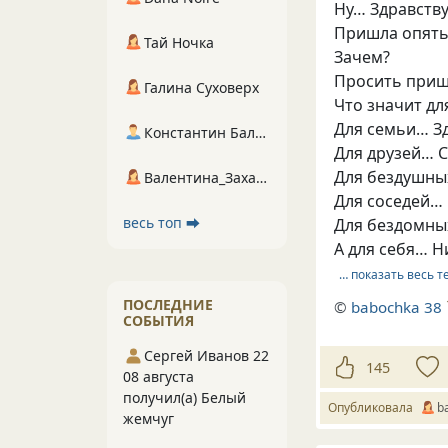
Ну… Здравств
Пришла опять 
Тай Ночка
Зачем?
Просить приш
Галина Суховерх
Что значит для
Для семьи… З
Константин Балухта
Для друзей… С
Для бездушных
Валентина_Захарова
Для соседей…
весь топ ⮕
Для бездомн
А для себя… Н
… показать весь т
ПОСЛЕДНИЕ
©
babochka 38
СОБЫТИЯ
Сергей Иванов 22
145
08 августа
получил(а) Белый
Опубликовала
b
жемчуг