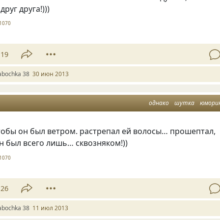
руг друга!)))
1070
19
abochka 38
30 июн 2013
однако
шутка
юмори
тобы он был ветром. растрепал ей волосы… прошептал,
он был всего лишь… сквозняком!))
1070
26
abochka 38
11 июл 2013