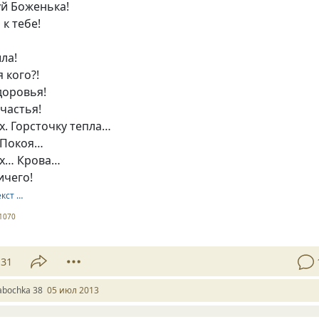
уй Боженька!
к тебе!
ла!
 кого?!
доровья!
частья!
. Горсточку тепла…
 Покоя…
ых… Крова…
ичего!
екст …
1070
31
abochka 38
05 июл 2013