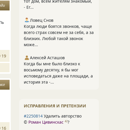
тот дом, всем жителям знакомый,
юди
- Ег...
Ловец Снов
ть
Когда люди боятся звонков, чаще
всего страх совсем не за себя, а за
близких. Любой такой звонок
може...
19
Алексей Асташов
Когда бы мне было близко к
восьмому десятку, я бы мог
исповедаться даже на площади, а
история эта -...
все
ИСПРАВЛЕНИЯ И ПРЕТЕНЗИИ
#2250814
Удалить авторство
©
Роман Цивинскас
?
42
16