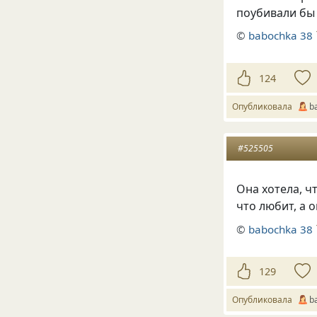
поубивали бы д
©
babochka 38
124
Опубликовала
b
#525505
Она хотела, ч
что любит, а 
©
babochka 38
129
Опубликовала
b