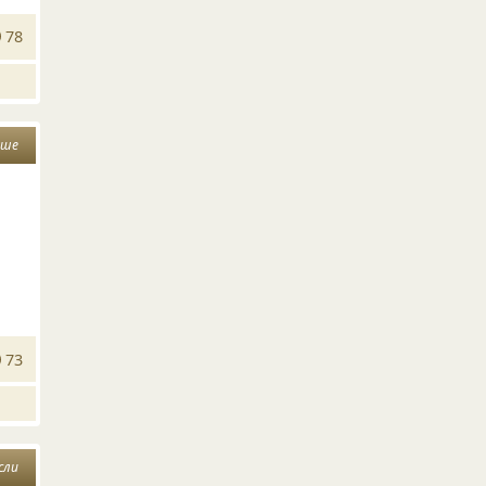
78
уше
73
сли