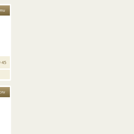
сти
45
сли