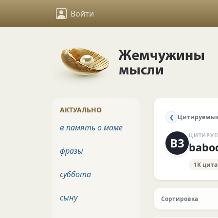
Войти
АКТУАЛЬНО
Цитируемые
❮
в память о маме
ЦИТИРУЕ
B3
babo
фразы
1K цита
суббота
сыну
Сортировка