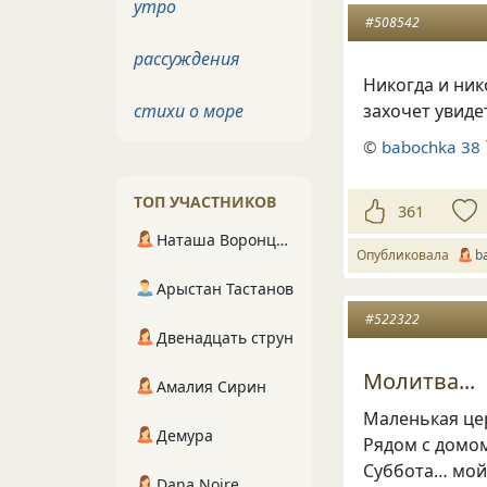
утро
#508542
рассуждения
Никогда и ник
стихи о море
захочет увидет
©
babochka 38
ТОП УЧАСТНИКОВ
361
Наташа Воронцова
Опубликовала
b
Арыстан Тастанов
#522322
Двенадцать струн
Молитва...
Амалия Сирин
Маленькая це
Демура
Рядом с домо
Суббота… мой
Dana Noire