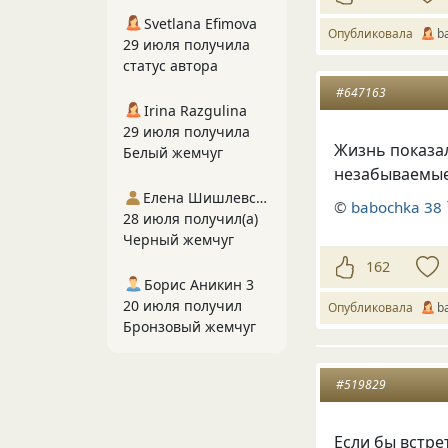
Svetlana Efimova
Опубликовала
b
29 июля получила
статус автора
#647163
Irina Razgulina
29 июля получила
Жизнь показа
Белый жемчуг
незабываемы
Елена Шишлевская
©
babochka 38
28 июля получил(а)
Черный жемчуг
162
Борис Аникин 3
20 июля получил
Опубликовала
b
Бронзовый жемчуг
#519829
Если бы встре