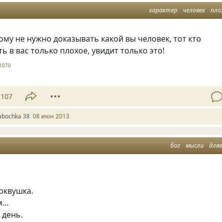
характер
человек
пло
ому не нужно доказывать какой вы человек, тот кто
ь в вас только плохое, увидит только это!
1070
107
abochka 38
08 июн 2013
бог
мысли
дляв
рквушка.
м…
 день.