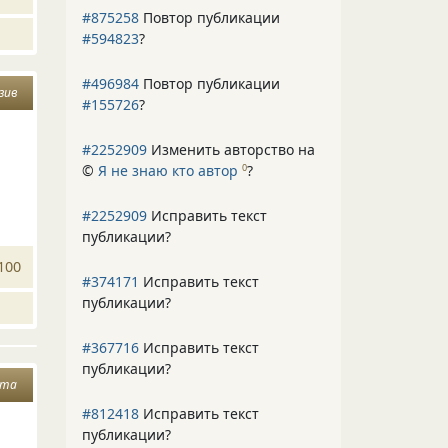
#875258
Повтор публикации
#594823
?
#496984
Повтор публикации
зив
#155726
?
#2252909
Изменить авторство на
©
Я не знаю кто автор
?
0
#2252909
Исправить текст
публикации?
100
#374171
Исправить текст
публикации?
#367716
Исправить текст
публикации?
чта
#812418
Исправить текст
публикации?