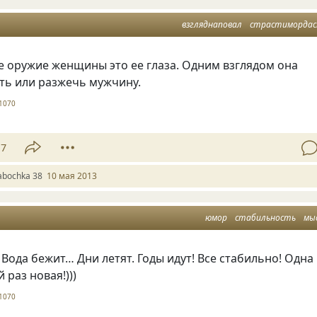
взгляднаповал
страстиморда
е оружие женщины это ее глаза. Одним взглядом она
ть или разжечь мужчину.
1070
17
abochka 38
10 мая 2013
юмор
стабильность
мы
Вода бежит… Дни летят. Годы идут! Все стабильно! Одна
 раз новая!)))
1070