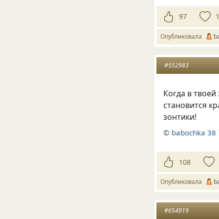
97
Опубликовала
b
#552983
Когда в твоей
становится кр
зонтики!
©
babochka 38
108
Опубликовала
b
#654919