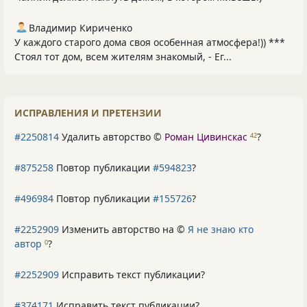
Владимир Кириченко
У каждого старого дома своя особенная атмосфера!)) ***
Стоял тот дом, всем жителям знакомый, - Ег...
ИСПРАВЛЕНИЯ И ПРЕТЕНЗИИ
#2250814
Удалить авторство ©
Роман Цивинскас
?
42
#875258
Повтор публикации
#594823
?
#496984
Повтор публикации
#155726
?
#2252909
Изменить авторство на ©
Я не знаю кто
автор
?
0
#2252909
Исправить текст публикации?
#374171
Исправить текст публикации?