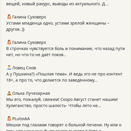
вещей, новый ракурс, выводы из актуального. Д...
Галина Суховерх
Устами младенца одно, устами зрелой женщины –
другое..))
Галина Суховерх
В строчках чувствуется боль и понимание, что назад пути
нет, но что-то не даёт покоя..
Ловец Снов
А у Пушкина?) «Пошлая тема». И ведь это не про контент
18+, а про то, что делается по заведённому...
Олька Лучезарная
Мы его, пожалуй, свяжем! Скоро Август станет нашим!
Хулиганство, просто шалость- Чтобы лето не...
PLutоvkА
Мешки под глазами говорят о больной печени. Ну или о
том, что накануне было много выпито )) Хотя о...