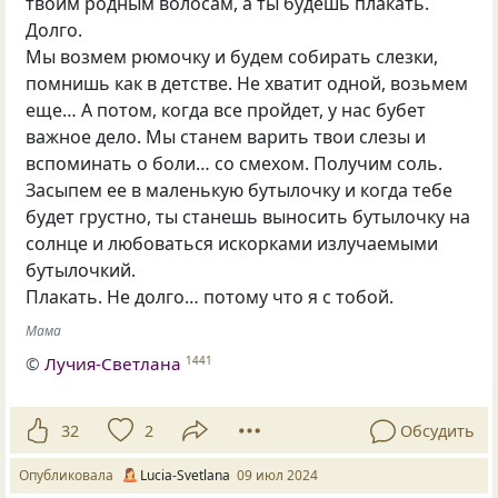
твоим родным волосам, а ты будешь плакать.
Долго.
Мы возмем рюмочку и будем собирать слезки,
помнишь как в детстве. Не хватит одной, возьмем
еще… А потом, когда все пройдет, у нас бубет
важное дело. Мы станем варить твои слезы и
вспоминать о боли… со смехом. Получим соль.
Засыпем ее в маленькую бутылочку и когда тебе
будет грустно, ты станешь выносить бутылочку на
солнце и любоваться искорками излучаемыми
бутылочкий.
Плакать. Не долго… потому что я с тобой.
Мама
©
Лучия-Светлана
1441
32
2
Обсудить
Опубликовала
Lucia-Svetlana
09 июл 2024