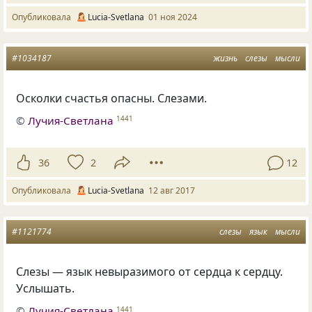
Опубликовала
Lucia-Svetlana
01 ноя 2024
#1034187
жизнь
слезы
мысли
Осколки счастья опасны. Слезами.
©
Лучия-Светлана
1441
36
2
12
Опубликовала
Lucia-Svetlana
12 авг 2017
#1121774
слезы
язык
мысли
Слезы — язык невыразимого от сердца к сердцу.
Услышать.
©
Лучия-Светлана
1441