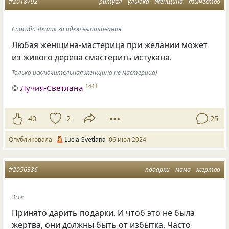
#2018792
ритуал
улыбка
женщина
язычество
Спасибо Лешик за идею выпиливания
Любая женщина-мастерица при желании может
из живого дерева смастерить истукана.
Только исключительная женщина не мастерица)
©
Лучия-Светлана
1441
40
2
25
Опубликовала
Lucia-Svetlana
06 июл 2024
#2056336
подарки
мама
жертва
Эссе
Принято дарить подарки. И чтоб это не была
жертва, они должны быть от избытка. Часто