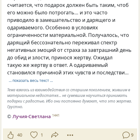
считается, что подарок должен быть таким, чтоб
его можно было потрогать… и это часто
приводило в замешательство и дарящего и
одариваемого. Особенно в условиях
ограниченности материальной. Получалось, что
дарящий бессознательно переживал спектр
негативных эмоций от страха за завтрашний день
до обид и злости, принося жертву. Ожидал
такую же жертву в ответ. А одариваемый
становился причиной этих чувств и последстви…
… показать весь текст …
Тема взялась из взаимодействия со старшим поколением, жившим в
материальном недостатке... не сумевшим научиться принимать
подарки с радостью. Ибо они постоянно думают, что это жертва.
Грустно.
©
Лучия-Светлана
1441
40
1
9