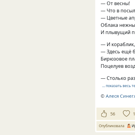
— От весны!
— Что в посыл
— Цветные ап
Облака нежны
И плывущий п
— И кораблик, 
— Здесь ещё 
Бирюзовое пл
Поцелуев воз
— Столько раз
… показать весь т
©
Алеся Синег
56
Опубликовала
И