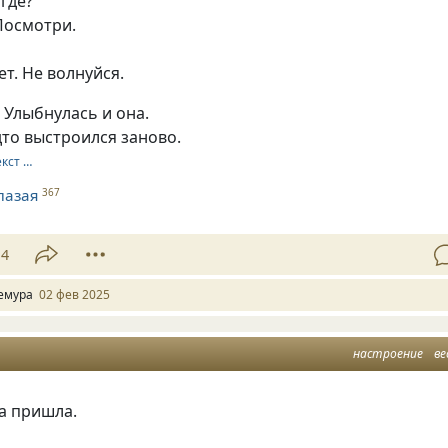
где?
Посмотри.
т. Не волнуйся.
 Улыбнулась и она.
дто выстроился заново.
екст …
лазая
367
14
емура
02 фев 2025
настроение
ве
а пришла.