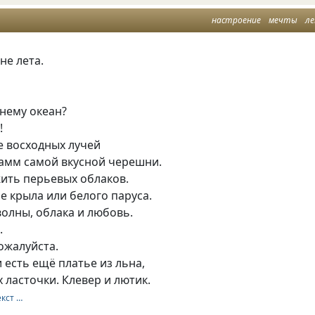
настроение
мечты
л
не лета.
нему океан?
!
е восходных лучей
рамм самой вкусной черешни.
ить перьевых облаков.
 крыла или белого паруса.
олны, облака и любовь.
.
ожалуйста.
 есть ещё платье из льна,
 ласточки. Клевер и лютик.
екст …