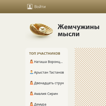
Войти
ТОП УЧАСТНИКОВ
Наташа Воронцова
Арыстан Тастанов
Двенадцать струн
Амалия Сирин
Демура