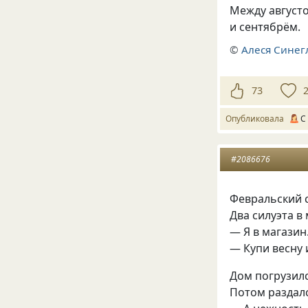
Между август
и сентябрём.
©
Алеся Синег
73
Опубликовала
С
#2086676
Февральский 
Два силуэта в
— Я в магазин
— Купи весну
Дом погрузилс
Потом раздалс