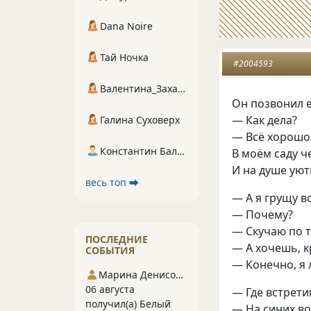
Dana Noire
Тай Ночка
#2004593
Валентина_Захарова
Он позвонил 
— Как дела?
Галина Суховерх
— Всё хорошо
Константин Балухта
В моём саду ч
И на душе уют
весь топ ⮕
— А я грущу в
— Почему?
— Скучаю по 
ПОСЛЕДНИЕ
— А хочешь, 
СОБЫТИЯ
— Конечно, я 
Марина Денисова 5
06 августа
— Где встрети
получил(а) Белый
— На синих во