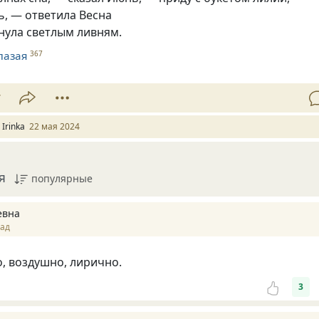
ь, — ответила Весна
нула светлым ливням.
лазая
367
7
 Irinka
22 мая 2024
я
популярные
евна
зад
, воздушно, лирично.
3