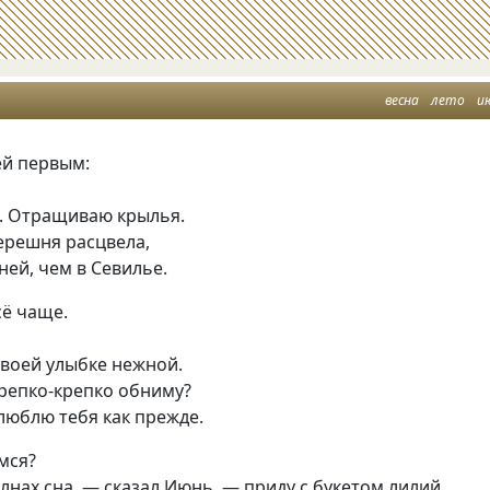
весна
лето
и
ей первым:
. Отращиваю крылья.
ерешня расцвела,
ней, чем в Севилье.
сё чаще.
твоей улыбке нежной.
крепко-крепко обниму?
люблю тебя как прежде.
мся?
лнах сна, — сказал Июнь, — приду с букетом лилий,