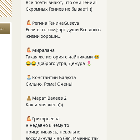
Все поэты знают, что они Гении!
Скромных Гениев не бывает! ))
Регина ГенинаGuseva
юнь
Если есть комфорт души Все дни в
жизни хороши...
Миралана
Такая же история с чайниками 😂
😂😂 Доброго утра, Демура 🌷
Константин Балухта
Сильно, Рома! Очень!
Марат Валеев 2
Как и моя жена)))
Григорьевна
Я недавно к чему то
прицениваясь, невольно
воскликнула - Во бля. Именно так.