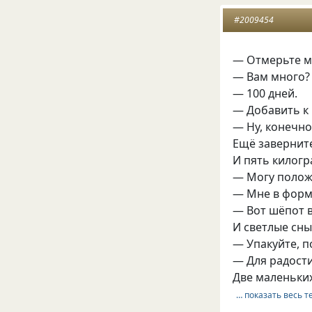
#2009454
— Отмерьте м
— Вам много?
— 100 дней.
— Добавить к 
— Ну, конечно
Ещё завернит
И пять килог
— Могу полож
— Мне в форме
— Вот шёпот в
И светлые сны
— Упакуйте, п
— Для радости
Две маленьких
… показать весь т