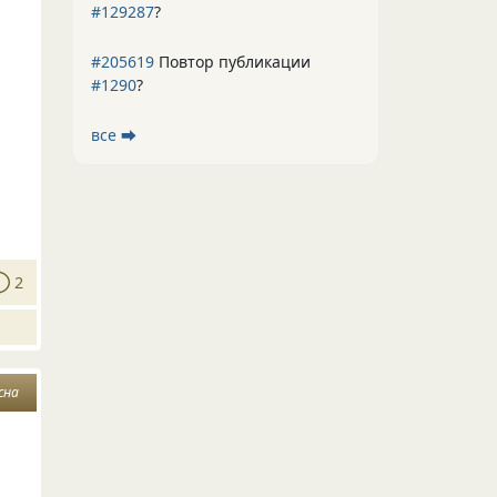
#129287
?
#205619
Повтор публикации
#1290
?
все ⮕
2
сна