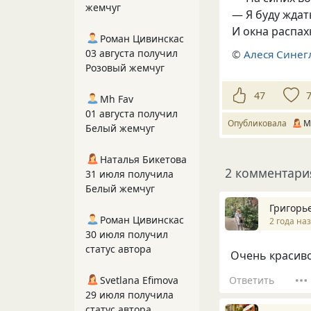
жемчуг
— Я буду ждат
И окна распах
Роман Цивинскас
03 августа получил
©
Алеся Синег
Розовый жемчуг
47
Mh Fav
01 августа получил
Опубликовала
М
Белый жемчуг
Наталья Бикетова
2 комментари
31 июля получила
Белый жемчуг
Григорь
Роман Цивинскас
2 года на
30 июля получил
статус автора
Очень красиво
Ответить
Svetlana Efimova
29 июля получила
статус автора