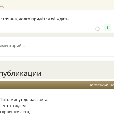
зад
остоянна, долго придётся её ждать.
3
публикации
ностальгия
л
Пять минут до рассвета…
чего-то ждём,
 краешке лета,