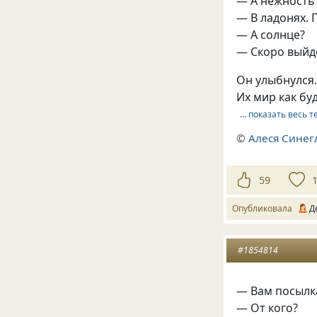
— А нежность 
— В ладонях. 
— А солнце?
— Скоро выйде
Он улыбнулся.
Их мир как бу
… показать весь т
©
Алеся Синег
59
Опубликовала
Д
#1854814
— Вам посылк
— От кого?