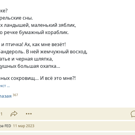
ке?
рельские сны.
х ландышей, маленький зяблик,
о речке бумажный кораблик.
и птичка! Ах, как мне везёт!
бандероль. В ней жемчужный восход,
атье и черная шляпка,
душных большая охапка…
ных сокровищ… И всё это мне?!
екст …
лазая
367
11
ра FED
11 мар 2023