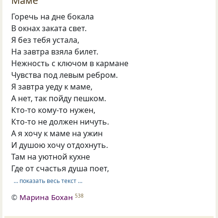
Маме
Горечь на дне бокала
В окнах заката свет.
Я без тебя устала,
На завтра взяла билет.
Нежность с ключом в кармане
Чувства под левым ребром.
Я завтра уеду к маме,
А нет, так пойду пешком.
Кто-то кому-то нужен,
Кто-то не должен ничуть.
А я хочу к маме на ужин
И душою хочу отдохнуть.
Там на уютной кухне
Где от счастья душа поет,
… показать весь текст …
©
Марина Бохан
538