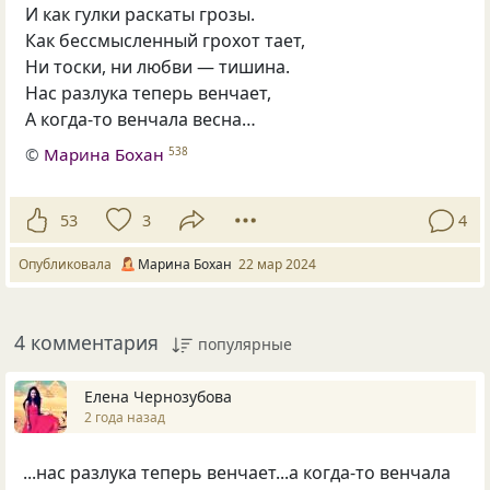
И как гулки раскаты грозы.
Как бессмысленный грохот тает,
Ни тоски, ни любви — тишина.
Нас разлука теперь венчает,
А когда-то венчала весна…
©
Марина Бохан
538
53
3
4
Опубликовала
Марина Бохан
22 мар 2024
4 комментария
популярные
Елена Чернозубова
2 года назад
...нас разлука теперь венчает...а когда-то венчала