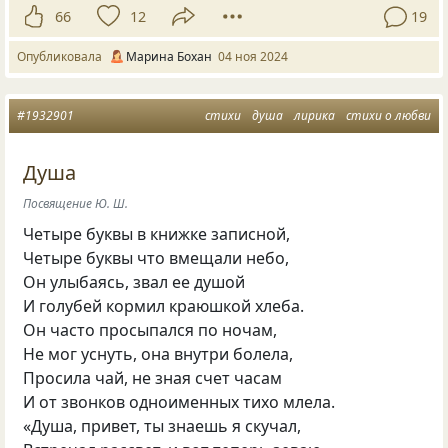
66
12
19
Опубликовала
Марина Бохан
04 ноя 2024
#1932901
стихи
душа
лирика
стихи о любви
Душа
Посвящение Ю. Ш.
Четыре буквы в книжке записной,
Четыре буквы что вмещали небо,
Он улыбаясь, звал ее душой
И голубей кормил краюшкой хлеба.
Он часто просыпался по ночам,
Не мог уснуть, она внутри болела,
Просила чай, не зная счет часам
И от звонков одноименных тихо млела.
«Душа, привет, ты знаешь я скучал,