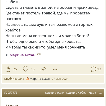
любить.
Сидеть и глазеть в запой, на россыпи ярких звёзд
Где станет постель травой, где мы прорастем
насквозь.
Насквозь наших душ и тел, разломов и горных
хребтов.
Не ты ли меня воспел, не я ли молила Богов?
Чтобы одно окно и чтобы одна кровать,
И чтобы ты как никто, умел меня сочинять…
©
Марина Бохан
538
75
13
13
Опубликовала
Марина Бохан
07 мая 2024
#2057173
стихи о маме
стихи о любви
маме
стихи маме