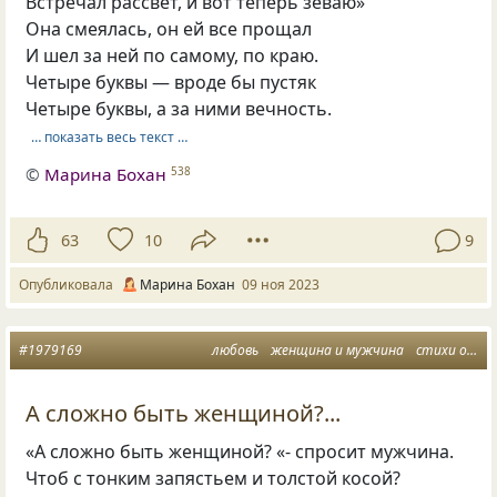
Встречал рассвет, и вот теперь зеваю»
Она смеялась, он ей все прощал
И шел за ней по самому, по краю.
Четыре буквы — вроде бы пустяк
Четыре буквы, а за ними вечность.
… показать весь текст …
©
Марина Бохан
538
63
10
9
Опубликовала
Марина Бохан
09 ноя 2023
#1979169
любовь
женщина и мужчина
стихи о любви
А сложно быть женщиной?...
«А сложно быть женщиной? «- спросит мужчина.
Чтоб с тонким запястьем и толстой косой?