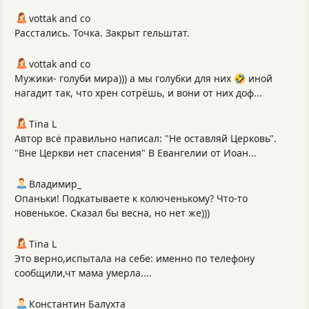
vottak and co
Расстались. Точка. Закрыт гельштат.
vottak and co
Мужики- голуби мира))) а мы голубки для них 🤣 иной
нагадит так, что хрен сотрёшь, и вони от них доф...
Tina L
Автор всё правильно написал: "Не оставляй Церковь".
"Вне Церкви нет спасения" В Евангелии от Иоан...
Владимир_
Опаньки! Подкатываете к колюченькому? Что-то
новенькое. Сказал бы весна, но нет же)))
Tina L
Это верно,испытала на себе: именно по телефону
сообщили,чт мама умерла....
Константин Балухта