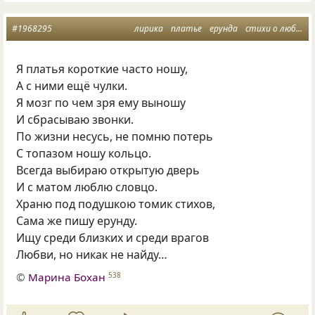
#1968295
лирика
платье
ерунда
стихи о любви
Я платья короткие часто ношу,
А с ними ещё чулки.
Я мозг по чем зря ему выношу
И сбрасываю звонки.
По жизни несусь, не помню потерь
С топазом ношу кольцо.
Всегда выбираю открытую дверь
И с матом люблю словцо.
Храню под подушкою томик стихов,
Сама же пишу ерунду.
Ищу среди близких и среди врагов
Любви, но никак не найду…
©
Марина Бохан
538