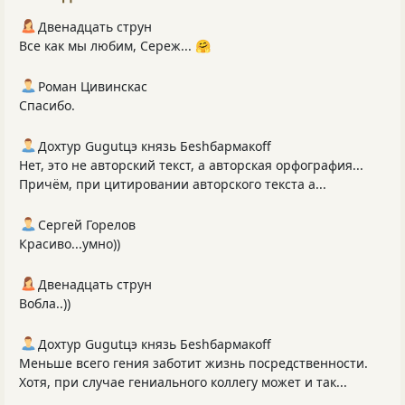
Двенадцать струн
Все как мы любим, Сереж... 🤗
Роман Цивинскас
Спасибо.
Дохтур Gugutцэ князь Беshбармакоff
Нет, это не авторский текст, а авторская орфография...
Причём, при цитировании авторского текста а...
Сергей Горелов
Красиво...умно))
Двенадцать струн
Вобла..))
Дохтур Gugutцэ князь Беshбармакоff
Меньше всего гения заботит жизнь посредственности.
Хотя, при случае гениального коллегу может и так...