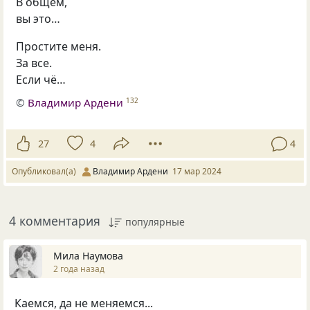
В общем,
вы это…
Простите меня.
За все.
Если чё…
©
Владимир Ардени
132
27
4
4
Опубликовал(а)
Владимир Ардени
17 мар 2024
4 комментария
популярные
Мила Наумова
2 года назад
Каемся, да не меняемся...