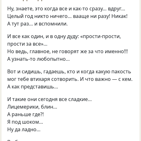
Ну, знаете, это когда все и как-то сразу… вдруг…
Целый год никто ничего… вааще ни разу! Никак!
А тут раз… и вспомнили.
И все как один, и в одну дуду: «прости-прости,
прости за все»…
Но ведь, главное, не говорят же за что именно!!!
А узнать-то любопытно…
Вот и сидишь, гадаешь, кто и когда какую пакость
мог тебе втихаря сотворить. И что важно — с кем.
А как представишь…
И такие они сегодня все сладкие…
Лицемерики, блин…
А раньше где?!
Я под шоком…
Ну да ладно…