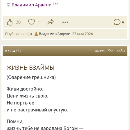
©
Владимир Ардени
132
30
1
4
Опубликовал(а)
Владимир Ардени
23 мая 2024
#1994557
жизнь
бог
годы
ЖИЗНЬ ВЗАЙМЫ
(Озарение грешника)
Живи достойно.
Цени жизнь свою.
Не порть ее
и не растрачивай впустую.
Помни,
жизнь тебе не дарована Богом —