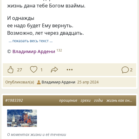
жизнь дана тебе Богом взаймы.
И однажды
ее надо будет Ему вернуть.
Возможно, лет через двадцать.
… показать весь текст …
©
Владимир Ардени
132
27
1
2
Опубликовал(а)
Владимир Ардени
25 апр 2024
#1983392
прощение
грехи
годы
жизнь как она есть
О моментах жизни и её течении