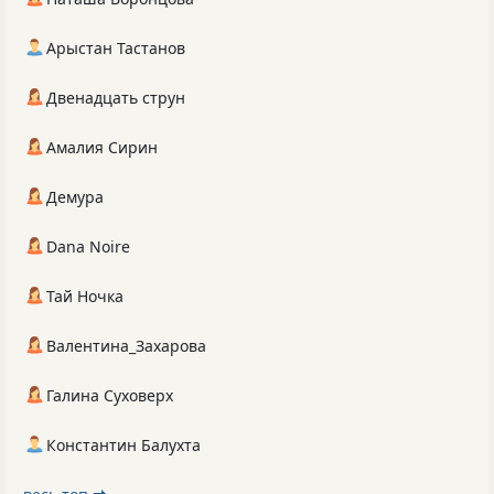
Арыстан Тастанов
Двенадцать струн
Амалия Сирин
Демура
Dana Noire
Тай Ночка
Валентина_Захарова
Галина Суховерх
Константин Балухта