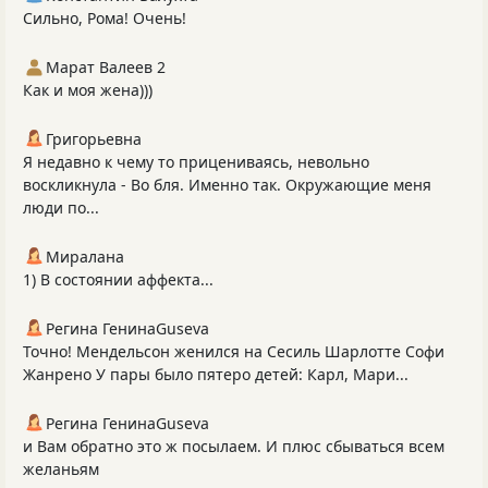
Сильно, Рома! Очень!
Марат Валеев 2
Как и моя жена)))
Григорьевна
Я недавно к чему то прицениваясь, невольно
воскликнула - Во бля. Именно так. Окружающие меня
люди по...
Миралана
1) В состоянии аффекта...
Регина ГенинаGuseva
Точно! Мендельсон женился на Сесиль Шарлотте Софи
Жанрено У пары было пятеро детей: Карл, Мари...
Регина ГенинаGuseva
и Вам обратно это ж посылаем. И плюс сбываться всем
желаньям