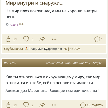
Мир внутри и снаружи...
Не мир плох вокруг нас, а мы не хороши внутри
него.
©
SUok
806
21
3
1
Опубликовал
Владимир Кудрявцев-я
26 фев 2025
#539780
отношения
мир
взаимность
окружение
Как ты относишься к окружающему миру, так мир
относится и к тебе, всё на основе взаимности.
Александра Маринина. Воющие псы одиночества
1
21
2
Обсудить