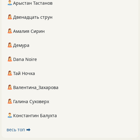
Арыстан Тастанов
Двенадцать струн
Амалия Сирин
Демура
Dana Noire
Тай Ночка
Валентина_Захарова
Галина Суховерх
Константин Балухта
весь топ ⮕