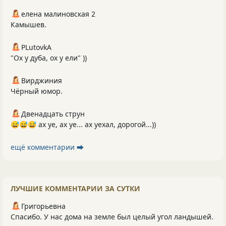
елена малиновская 2
Камышев.
PLutоvkА
"Ох у дуба, ох у ели" ))
Вирджиния
Чёрный юмор.
Двенадцать струн
😅😅😅 ах уе, ах уе... ах уехал, дорогой...))
ещё комментарии ⮕
ЛУЧШИЕ КОММЕНТАРИИ ЗА СУТКИ
Григорьевна
Спасибо. У нас дома на земле был целый угол ландышей.