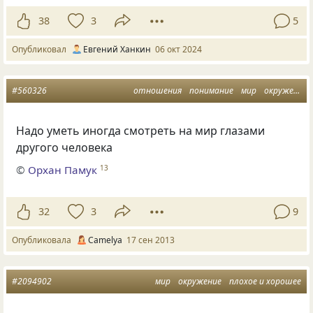
38
3
5
Опубликовал
Евгений Ханкин
06 окт 2024
#560326
отношения
понимание
мир
окружение
Надо уметь иногда смотреть на мир глазами
другого человека
©
Орхан Памук
13
32
3
9
Опубликовала
Camelya
17 сен 2013
#2094902
мир
окружение
плохое и хорошее