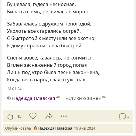
Бушевала, гудела несносная,
Билась оземь, резвилась в мороз.
Забавлялась с дружком непогодой,
Уколоть всё старались острей.
С быстротой к месту шли все охотно,
К дому справа и слева быстрей.
Снег и вовсе, казалось, не кончится,
В плен заснеженный город попал.
Лишь под утро была песнь закончена,
Когда весь народ сладко уж спал.
18.01.24г.
©
Надежда Плавская
«Стихи о зиме»
4030
84
45
3
Опубликовала
Надежда Плавская
19 янв 2024