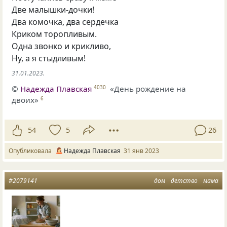
Две малышки-дочки!
Два комочка, два сердечка
Криком торопливым.
Одна звонко и крикливо,
Ну, а я стыдливым!
31.01.2023.
©
Надежда Плавская
«День рождение на
4030
двоих»
6
54
5
26
Опубликовала
Надежда Плавская
31 янв 2023
#2079141
дом
детство
мама