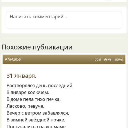
Похожие публикации
#1842059
дом
день
мама
31 Января.
Растворялся день последний
В январе колючем.
В доме пела тихо печка,
Ласково, певуче.
Вечер с ветром забавлялся,
В зимней звёздной ночке.
Постучались сразу к маме