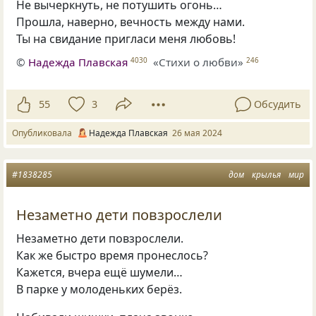
Не вычеркнуть, не потушить огонь…
Прошла, наверно, вечность между нами.
Ты на свидание пригласи меня любовь!
©
Надежда Плавская
«Стихи о любви»
4030
246
55
3
Обсудить
Опубликовала
Надежда Плавская
26 мая 2024
#1838285
дом
крылья
мир
Незаметно дети повзрослели
Незаметно дети повзрослели.
Как же быстро время пронеслось?
Кажется, вчера ещё шумели…
В парке у молоденьких берёз.