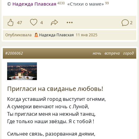
©
Надежда Плавская
«Стихи о маме»
4030
99
47
4
2
Опубликовала
Надежда Плавская
11 янв 2025
#2006062
ночь
встреча
город
Пригласи на свиданье любовь!
Когда уставший город выступит огнями,
А сумерки венчают ночь с Луной,
Ты пригласи меня на нежный танец,
Где только наши звёзды. Я с тобой !
Сильнее связь, разорванная днями,