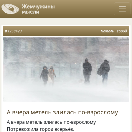
#1958423
метель
город
А вчера метель злилась по-взрослому
А вчера метель злилась по-взрослому,
Потревожила город всерьёз.