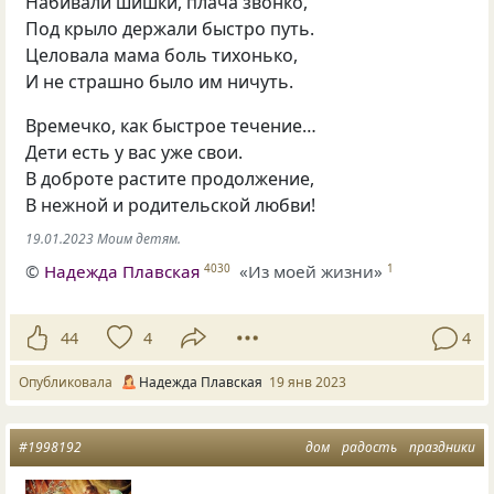
Набивали шишки, плача звонко,
Под крыло держали быстро путь.
Целовала мама боль тихонько,
И не страшно было им ничуть.
Времечко, как быстрое течение…
Дети есть у вас уже свои.
В доброте растите продолжение,
В нежной и родительской любви!
19.01.2023 Моим детям.
©
Надежда Плавская
«Из моей жизни»
4030
1
44
4
4
Опубликовала
Надежда Плавская
19 янв 2023
#1998192
дом
радость
праздники