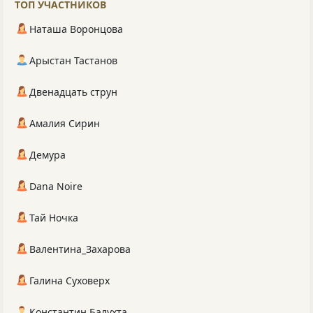
ТОП УЧАСТНИКОВ
Наташа Воронцова
Арыстан Тастанов
Двенадцать струн
Амалия Сирин
Демура
Dana Noire
Тай Ночка
Валентина_Захарова
Галина Суховерх
Константин Балухта