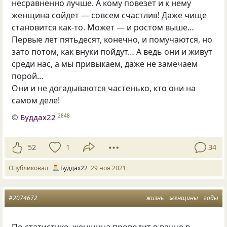
несравненно лучше. А кому повезет и к нему
женщина сойдет — совсем счастлив! Даже чище
становится как-то. Может — и ростом выше…
Первые лет пятьдесят, конечно, и помучаются, но
зато потом, как внуки пойдут… А ведь они и живут
среди нас, а мы привыкаем, даже не замечаем
порой…
Они и не догадываются частенько, кто они на
самом деле!
©
Буддах22
2848
52
1
34
Опубликовал
Буддах22
29 ноя 2021
#2074672
жизнь
женщины
годы
По статистике, женщина проводит в ванне в