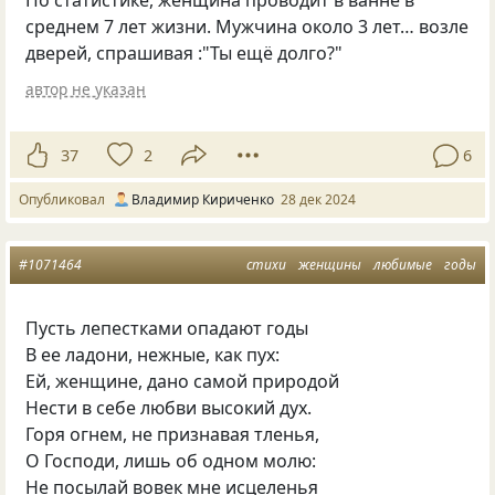
среднем 7 лет жизни. Мужчина около 3 лет… возле
дверей, спрашивая :"Ты ещё долго?"
автор не указан
37
2
6
Опубликовал
Владимир Кириченко
28 дек 2024
#1071464
стихи
женщины
любимые
годы
Пусть лепестками опадают годы
В ее ладони, нежные, как пух:
Ей, женщине, дано самой природой
Нести в себе любви высокий дух.
Горя огнем, не признавая тленья,
О Господи, лишь об одном молю:
Не посылай вовек мне исцеленья