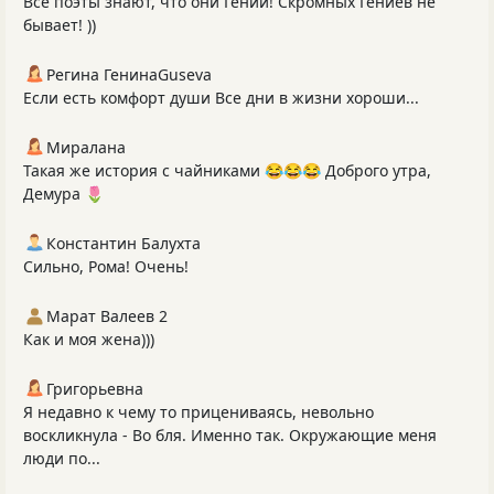
Все поэты знают, что они Гении! Скромных Гениев не
бывает! ))
Регина ГенинаGuseva
Если есть комфорт души Все дни в жизни хороши...
Миралана
Такая же история с чайниками 😂😂😂 Доброго утра,
Демура 🌷
Константин Балухта
Сильно, Рома! Очень!
Марат Валеев 2
Как и моя жена)))
Григорьевна
Я недавно к чему то прицениваясь, невольно
воскликнула - Во бля. Именно так. Окружающие меня
люди по...