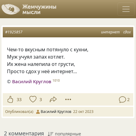
#1925857
интернет
сдох
Чем-то вкусным потянуло с кухни,
Муж учуял запах котлет.
Их жена налепила от грусти,
Просто сдох у неё интернет…
©
Василий Круглов
1010
33
3
2
Опубликовал(а)
Василий Круглов
22 окт 2023
2 комментария
популярные