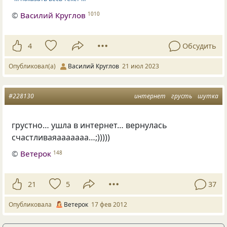
©
Василий Круглов
1010
4
Обсудить
Опубликовал(а)
Василий Круглов
21 июл 2023
#228130
интернет
грусть
шутка
грустно… ушла в интернет… вернулась
счастливаяааааааа…;)))))
©
Ветерок
148
21
5
37
Опубликовала
Ветерок
17 фев 2012