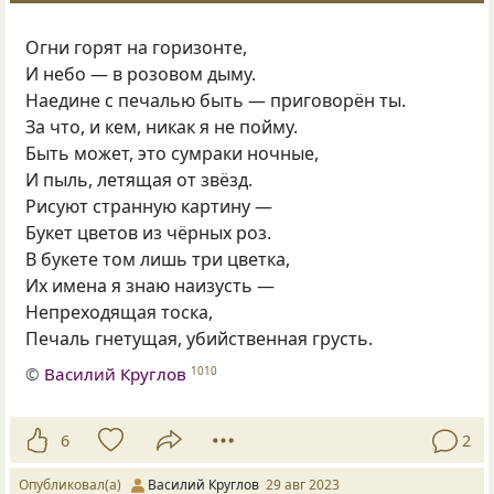
Огни горят на горизонте,
И небо — в розовом дыму.
Наедине с печалью быть — приговорён ты.
За что, и кем, никак я не пойму.
Быть может, это сумраки ночные,
И пыль, летящая от звёзд.
Рисуют странную картину —
Букет цветов из чёрных роз.
В букете том лишь три цветка,
Их имена я знаю наизусть —
Непреходящая тоска,
Печаль гнетущая, убийственная грусть.
©
Василий Круглов
1010
6
2
Опубликовал(а)
Василий Круглов
29 авг 2023