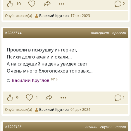
10
2
Опубликовал(а)
Василий Круглов
17 окт 2023
#2066514
интернет
провели
Провели в психушку интернет,
Психи долго ахали и охали…
А на следущий на день увидел свет
Очень много блогопсихов топовых…
©
Василий Круглов
1010
9
1
1
Опубликовал(а)
Василий Круглов
04 дек 2024
#1907138
печаль
грусть
тоска