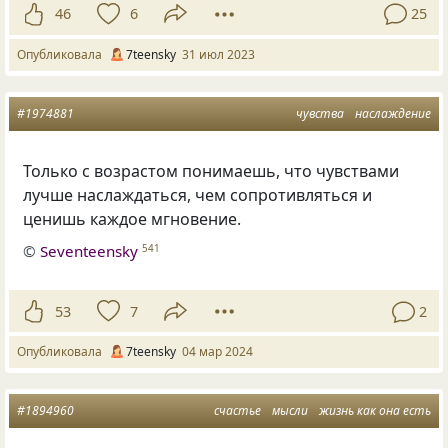
46
6
25
Опубликовала
7teensky
31 июл 2023
#1974881
чувства
наслаждение
Только с возрастом понимаешь, что чувствами
лучше наслаждаться, чем сопротивляться и
ценишь каждое мгновение.
©
Seventeensky
541
53
7
2
Опубликовала
7teensky
04 мар 2024
#1894960
счастье
мысли
жизнь как она есть