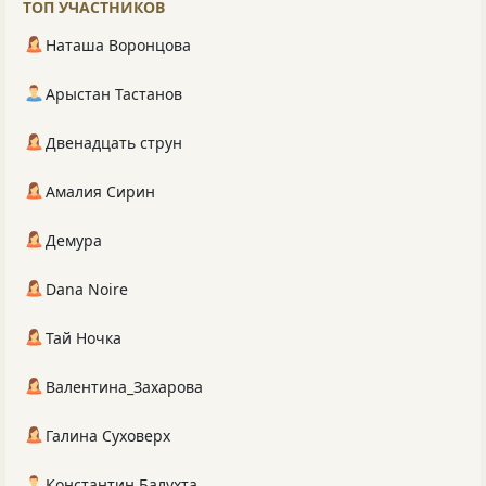
ТОП УЧАСТНИКОВ
Наташа Воронцова
Арыстан Тастанов
Двенадцать струн
Амалия Сирин
Демура
Dana Noire
Тай Ночка
Валентина_Захарова
Галина Суховерх
Константин Балухта