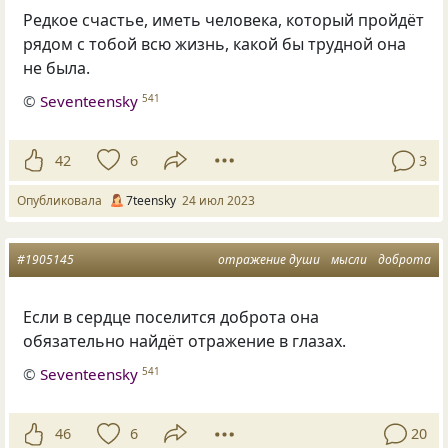
Редкое счастье, иметь человека, который пройдёт
рядом с тобой всю жизнь, какой бы трудной она
не была.
©
Seventeensky
541
42
6
3
Опубликовала
7teensky
24 июл 2023
#1905145
отражение души
мысли
доброта
Если в сердце поселится доброта она
обязательно найдёт отражение в глазах.
©
Seventeensky
541
46
6
20