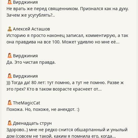
Вирджиния
Не врать же перед священником. Признался как на духу.
Зачем же усугублять?..
Алексей Асташов
Историю я просто наконец записал, комментирую, а так
она правдива на все 100. Может удивлю но мне её...
Вирджиния
Да. Это чистая правда.
Вирджиния
))) Тогда да! 80 лет: тут помню, а тут не помню. Разве ж
это грех? Кто в таком возрасте краснеет от...
TheMagicCat
Похожа. Но, похоже, не анекдот. :)
Двенадцать струн
Здорово..) мне не редко снится обшарпанный и унылый
дом (совсем не такой, каким я помнила его, когда...