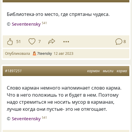
Библиотека-это место, где спрятаны чудеса.
©
Seventeensky
541
51
7
8
Опубликовала
7teensky
12 авг 2023
#1897251
карман
мысли
карма
Слово карман немного напоминает слово карма.
Что в него положишь то и будет в нем. Поэтому
надо стремиться не носить мусор в карманах,
лучше когда они пустые- это не отягощает.
©
Seventeensky
541