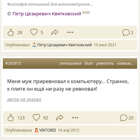
Философия отношений для интеллектуалов ...
©
Пётр Цезаревич Квятковский
8500
28
5
2
Опубликовал
Пётр Цезаревич Квятковский
10 июл 2021
#265915
отношения
быт
ревность
компьютер
Меня муж приревновал к компьютеру… Странно,
к плите он ещё ни разу не ревновал!
автор не указан
123
92
20
Опубликовала
VIKTORIII
16 апр 2012