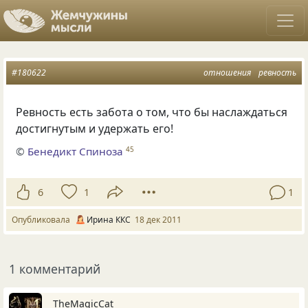
#180622
отношения
ревность
Ревность есть забота о том, что бы наслаждаться
достигнутым и удержать его!
©
Бенедикт Спиноза
45
6
1
1
Опубликовала
Ирина ККС
18 дек 2011
1 комментарий
TheMagicCat