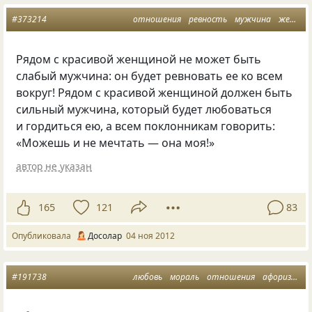
#373214
отношения
ревность
мужчина
женщина
Рядом с красивой женщиной не может быть
слабый мужчина: он будет ревновать ее ко всем
вокруг! Рядом с красивой женщиной должен быть
сильный мужчина, который будет любоваться
и гордиться ею, а всем поклонникам говорить:
«Можешь и не мечтать — она моя!»
автор не указан
165
121
83
Опубликовала
Досолар
04 ноя 2012
#191738
любовь
мораль
отношения
афоризмы