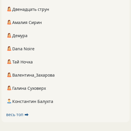
Двенадцать струн
Амалия Сирин
Демура
Dana Noire
Тай Ночка
Валентина_Захарова
Галина Суховерх
Константин Балухта
весь топ ⮕