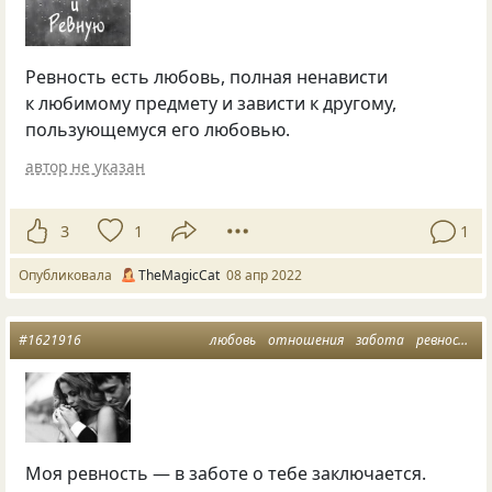
Ревность есть любовь, полная ненависти
к любимому предмету и зависти к другому,
пользующемуся его любовью.
автор не указан
3
1
1
Опубликовала
TheMagicCat
08 апр 2022
#1621916
любовь
отношения
забота
ревность
Моя ревность — в заботе о тебе заключается.