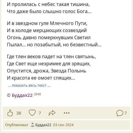
И пролилась с небес такая тишина,
Что даже было слышно голос Бога…
И в звездном гуле Млечного Пути,
И в холоде мерцающих созвездий
Огонь давно померкнувших Светил
Пылал… но позабытый, но безвестный…
Где тлен веков падет на тлен святынь,
Где Свет еще незримее для зрящих,
Опустится, дрожа, Звезда Полынь
И красота ее омоет спящих…
… показать весь текст …
©
Буддах22
2848
38
7
7
Опубликовал
Буддах22
03 сен 2024