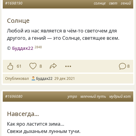
#1698190
солнце
свет
гений
Солнце
Любой из нас является в чём-то светочем для
другого, а гений — это Солнце, светящее всем.
©
Буддах22
2848
61
8
8
Опубликовал
Буддах22
29 дек 2021
#1696080
утро
млечный путь
мудрый кот
Навсегда...
Как яро ластится зима…
Свежи дыханьем лунным тучи.