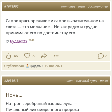
#1678906
молчание
свет
достоинства
Самое красноречивое и самое выразительное на
свете — это молчание… Но как редко и трудно
принимают его по достоинству его…
©
Буддах22
2848
46
6
7
Опубликовал
Буддах22
19 ноя 2021
#2036913
свет
млечный путь
тлен
Ночь...
На трон серебряный взошла луна —
Печальный лик смиренного пророка