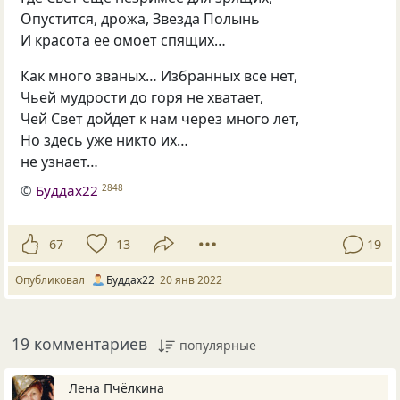
Опустится, дрожа, Звезда Полынь
И красота ее омоет спящих…
Как много званых… Избранных все нет,
Чьей мудрости до горя не хватает,
Чей Свет дойдет к нам через много лет,
Но здесь уже никто их…
не узнает…
©
Буддах22
2848
67
13
19
Опубликовал
Буддах22
20 янв 2022
19 комментариев
популярные
Лена Пчёлкина