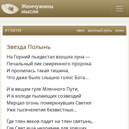
#1708169
свет
млечный путь
тлен
Звезда Полынь
На Горний пьедестал взошла луна —
Печальный лик смиренного пророка.
И пролилась такая тишина,
Что даже было слышно голос Бога…
И в вещем гуле Млечного Пути,
И в холоде пылающих созвездий
Мерцал огонь померкнувших Светил
Уже тысячелетия безвестных…
Где тлен веков падет на тлен святынь,
Где Свет еще незримее для зрящих,