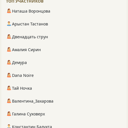
ТОП УЧАСТНИКОВ
Наташа Воронцова
Арыстан Тастанов
Двенадцать струн
Амалия Сирин
Демура
Dana Noire
Тай Ночка
Валентина_Захарова
Галина Суховерх
Константин Балухта