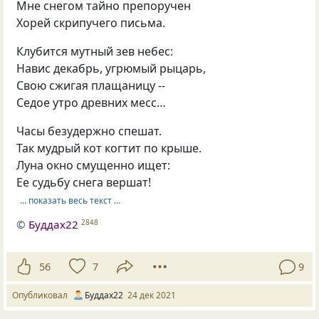
Мне снегом тайно препоручен
Хорей скрипучего письма.
Клубится мутный зев небес:
Навис декабрь, угрюмый рыцарь,
Свою сжигая плащаницу --
Седое утро древних месс…
Часы безудержно спешат.
Так мудрый кот когтит по крыше.
Луна окно смущенно ищет:
Ее судьбу снега вершат!
… показать весь текст …
©
Буддах22
2848
56
7
9
Опубликовал
Буддах22
24 дек 2021