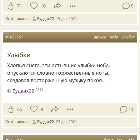
71
10
9
Опубликовал
Буддах22
15 дек 2021
#1695651
музыка
небо
улыбка
Улыбки
Хлопья снега, эти остывшие улыбки неба,
опускаются словно торжественные ноты,
создавая восторженную музыку покоя…
©
Буддах22
2848
65
9
11
Опубликовал
Буддах22
23 дек 2021