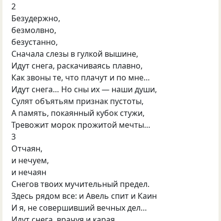
2
Безудержно,
безмолвно,
безустанно,
Сначала слезы в гулкой вышине,
Идут снега, раскачиваясь плавно,
Как звоны те, что плачут и по мне…
Идут снега… Но сны их — наши души,
Сулят объятьям признак пустоты,
А память, покаянный кубок стужи,
Тревожит морок прожитой мечты…
3
Отчаян,
и нечуем,
и нечаян
Снегов твоих мучительный предел.
Здесь рядом все: и Авель спит и Каин
И я, не совершивший вечных дел…
Идут снега, врачуя и карая.