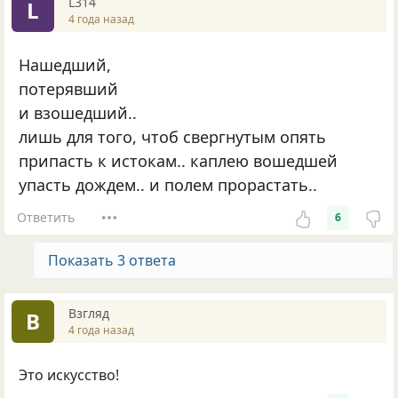
L314
L
4 года назад
Нашедший,
потерявший
и взошедший..
лишь для того, чтоб свергнутым опять
припасть к истокам.. каплею вошедшей
упасть дождем.. и полем прорастать..
Ответить
6
Показать 3 ответа
Взгляд
В
4 года назад
Это искусство!