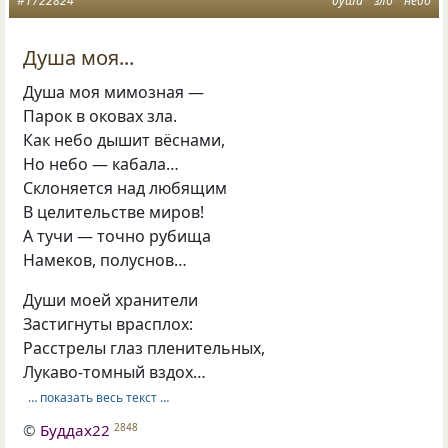
#1722824
душа
зло
небо
Душа моя...
Душа моя мимозная —
Парок в оковах зла.
Как небо дышит вёснами,
Но небо — кабала…
Склоняется над любящим
В целительстве миров!
А тучи — точно рубища
Намеков, полуснов…
Души моей хранители
Застигнуты врасплох:
Расстрелы глаз пленительных,
Лукаво-томный вздох…
… показать весь текст …
©
Буддах22
2848