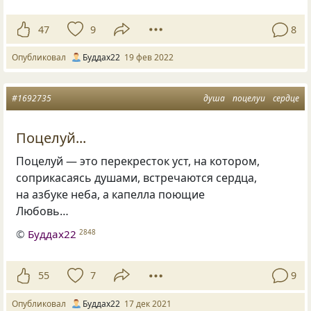
47
9
8
Опубликовал
Буддах22
19 фев 2022
#1692735
душа
поцелуи
сердце
Поцелуй...
Поцелуй — это перекресток уст, на котором,
соприкасаясь душами, встречаются сердца,
на азбуке неба, а капелла поющие
Любовь…
©
Буддах22
2848
55
7
9
Опубликовал
Буддах22
17 дек 2021