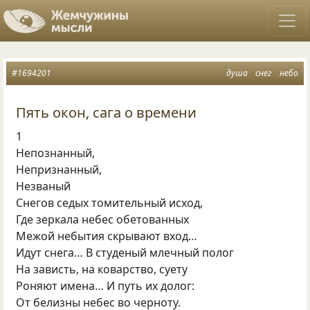
#1694201
душа
снег
небо
Пять окон, сага о времени
1
Непознанный,
Непризнанный,
Незваный
Снегов седых томительный исход,
Где зеркала небес обетованных
Межой небытия скрывают вход…
Идут снега… В студеный млечный полог
На зависть, на коварство, суету
Роняют имена… И путь их долог:
От белизны небес во черноту.