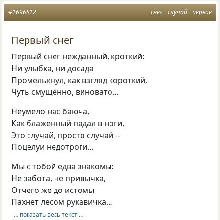
#1696512
снег
случай
первое
Первый снег
Первый снег нежданный, кроткий:
Ни улыбка, ни досада
Промелькнул, как взгляд короткий,
Чуть смущённо, виновато…
Неумело нас баюча,
Как блаженный падал в ноги,
Это случай, просто случай --
Поцелуи недотроги…
Мы с тобой едва знакомы:
Не забота, не привычка,
Отчего же до истомы
Пахнет лесом рукавичка…
… показать весь текст …