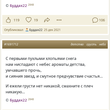
©
Буддах22
2848
119
19
106
Опубликовал
Буддах22
25 дек 2021
#1691712
детство
грусть
небо
С первыми пухлыми хлопьями снега
нам ниспадают с небес ароматы детства,
умчавшего прочь,
и сияния звезд, и смутное предчувствие счастья…
И ежели грусти нет никакой, смахните с плеч
никакую…
©
Буддах22
2848