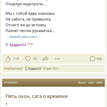
Поцелуи недотроги…
Мы с тобой едва знакомы:
Не забота, не привычка,
Отчего же до истомы
Пахнет лесом рукавичка…
… показать весь текст …
©
Буддах22
2848
119
19
106
Опубликовал
Буддах22
25 дек 2021
#1694201
душа
снег
небо
Пять окон, сага о времени
1