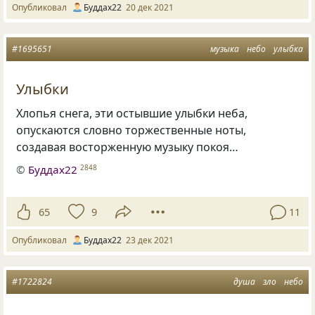
Опубликовал
Буддах22
20 дек 2021
#1695651
музыка
небо
улыбка
Улыбки
Хлопья снега, эти остывшие улыбки неба,
опускаются словно торжественные ноты,
создавая восторженную музыку покоя…
©
Буддах22
2848
65
9
11
Опубликовал
Буддах22
23 дек 2021
#1722824
душа
зло
небо