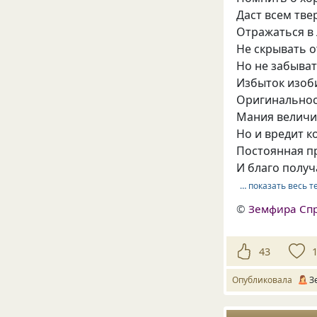
Даст всем тве
Отражаться в 
Не скрывать о
Но не забыват
Избыток изоб
Оригинальнос
Мания величи
Но и вредит 
Постоянная пр
И благо полу
… показать весь т
©
Земфира Сп
43
Опубликовала
З