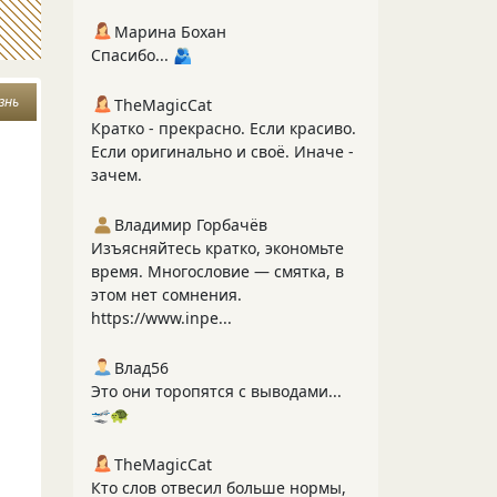
Марина Бохан
Спасибо... 🫂
знь
TheMagicCat
Кратко - прекрасно. Если красиво.
Если оригинально и своё. Иначе -
зачем.
Владимир Горбачёв
Изъясняйтесь кратко, экономьте
время. Многословие — смятка, в
этом нет сомнения.
https://www.inpe...
Влад56
Это они торопятся с выводами...
🛫🐢
TheMagicCat
Кто слов отвесил больше нормы,