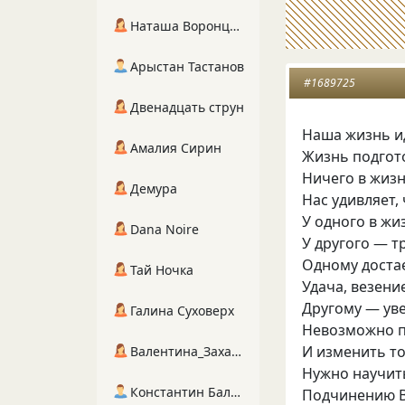
Наташа Воронцова
Арыстан Тастанов
#1689725
Двенадцать струн
Наша жизнь и
Амалия Сирин
Жизнь подгот
Ничего в жизн
Демура
Нас удивляет,
У одного в жиз
Dana Noire
У другого — т
Одному доста
Тай Ночка
Удача, везени
Другому — уве
Галина Суховерх
Невозможно п
И изменить то
Валентина_Захарова
Нужно научит
Константин Балухта
Подчинению В