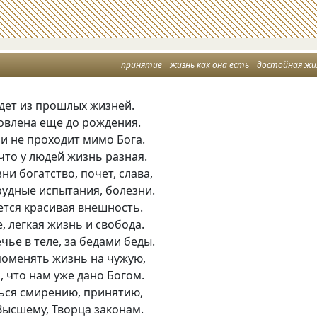
принятие
жизнь как она есть
достойная жи
дет из прошлых жизней.
овлена еще до рождения.
и не проходит мимо Бога.
 что у людей жизнь разная.
ни богатство, почет, слава,
рудные испытания, болезни.
ется красивая внешность.
е, легкая жизнь и свобода.
чье в теле, за бедами беды.
оменять жизнь на чужую,
, что нам уже дано Богом.
ься смирению, принятию,
ысшему, Творца законам.