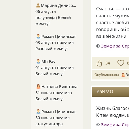
Марина Денисова 5
Счастье — это
06 августа
счастье чужим
получил(а) Белый
счастье любит
жемчуг
говоришь об 
вашей жизни!
Роман Цивинскас
03 августа получил
©
Земфира Сп
Розовый жемчуг
Mh Fav
34
01 августа получил
Белый жемчуг
Опубликовала
З
Наталья Бикетова
#1691233
31 июля получила
Белый жемчуг
Жизнь благоск
Роман Цивинскас
К тем людям, 
30 июля получил
статус автора
©
Земфира Сп