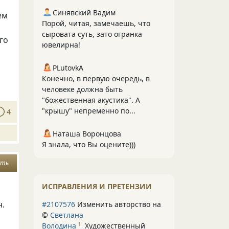
Синявский Вадим
ем
Порой, читая, замечаешь, что
сыровата суть, зато огранка
го
ювелирна!
PLutоvkА
Конечно, в первую очередь, в
человеке должна быть
"божественная акустика". А
"крышу" непременно по...
4
Наташа Воронцова
Я знала, что Вы оцените)))
сть
ИСПРАВЛЕНИЯ И ПРЕТЕНЗИИ
н.
#2107576
Изменить авторство на
©
Светлана
Володина
Художественный
1