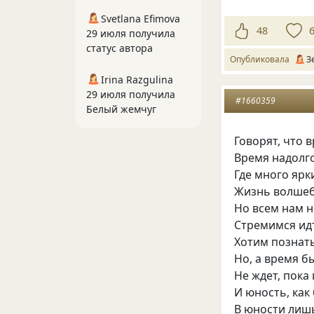
Svetlana Efimova
48
29 июля получила
статус автора
Опубликовала
З
Irina Razgulina
29 июля получила
#1660359
Белый жемчуг
Говорят, что 
Время надолго
Где много ярк
Жизнь волшебн
Но всем нам н
Стремимся ид
Хотим познат
Но, а время б
Не ждет, пока
И юность, как
В юности лишь