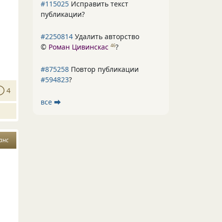
#115025
Исправить текст
публикации?
#2250814
Удалить авторство
©
Роман Цивинскас
?
46
#875258
Повтор публикации
#594823
?
4
все ⮕
анс