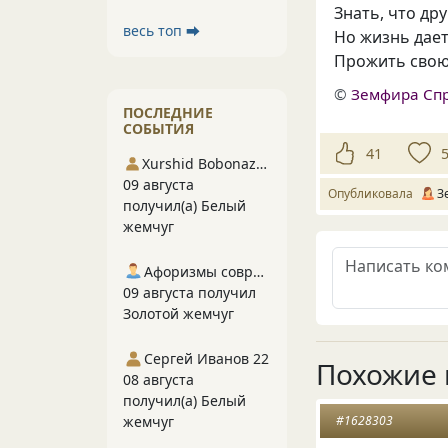
Знать, что дру
весь топ ⮕
Но жизнь дае
Прожить свою
©
Земфира Сп
ПОСЛЕДНИЕ
СОБЫТИЯ
41
Xurshid Bobonazarov
09 августа
Опубликовала
З
получил(а) Белый
жемчуг
Афоризмы современников
09 августа получил
Золотой жемчуг
Сергей Иванов 22
Похожие 
08 августа
получил(а) Белый
жемчуг
#1628303