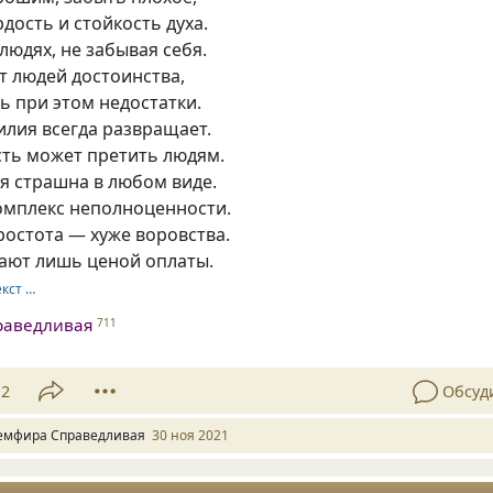
рдость и стойкость духа.
людях, не забывая себя.
т людей достоинства,
ь при этом недостатки.
илия всегда развращает.
ть может претить людям.
я страшна в любом виде.
комплекс неполноценности.
остота — хуже воровства.
чают лишь ценой оплаты.
екст …
раведливая
711
12
Обсуд
емфира Справедливая
30 ноя 2021