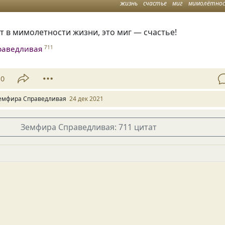
жизнь
счастье
миг
мимолётно
 в мимолетности жизни, это миг — счастье!
раведливая
711
10
емфира Справедливая
24 дек 2021
Земфира Справедливая: 711 цитат