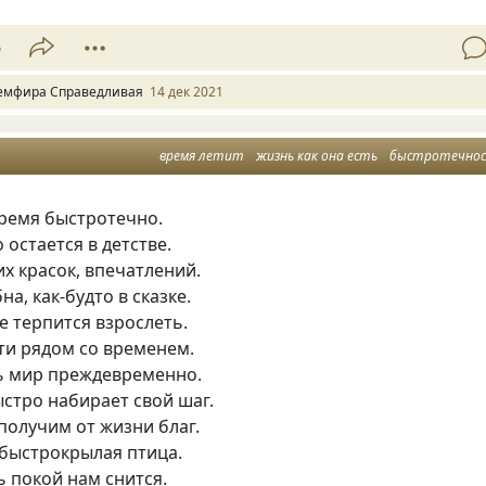
6
емфира Справедливая
14 дек 2021
время летит
жизнь как она есть
быстротечно
время быстротечно.
 остается в детстве.
их красок, впечатлений.
а, как-будто в сказке.
е терпится взрослеть.
ти рядом со временем.
ь мир преждевременно.
ыстро набирает свой шаг.
 получим от жизни благ.
 быстрокрылая птица.
 покой нам снится.