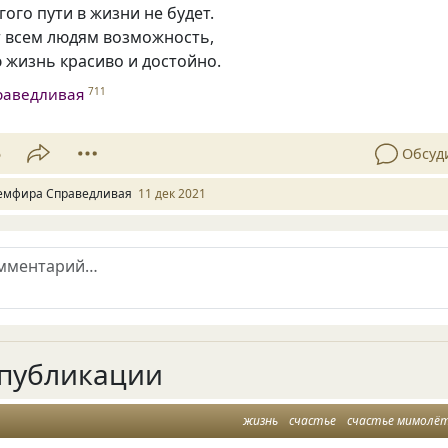
гого пути в жизни не будет.
т всем людям возможность,
 жизнь красиво и достойно.
раведливая
711
5
Обсуд
емфира Справедливая
11 дек 2021
публикации
жизнь
счастье
счастье мимолё