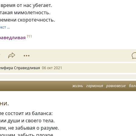
 время от нас убегает.
 такая мимолетность.
ремени скоротечность.
екст …
раведливая
711
7
емфира Справедливая
06 окт 2021
жизнь
гармония
равновесие
бал
ни.
е состоит из баланса:
ии души и своего тела.
м, не забывая о разуме.
рошим, забыть плохое,