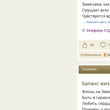
Замечаем, как
Смущает всех
Чувствуется в
… показать весь т
©
Земфира Сп
40
Опубликовала
З
#1684044
Баланс жиз
Жизнь на Земл
Быть в гармон
Любить сердце
Помнить о хо