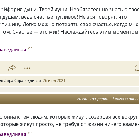
 эйфория души. Твоей души! Необязательно знать о тво
 душам, ведь счастье пугливое! Не зря говорят, что
 тишину. Легко можно потерять свое счастье, когда мно
этом. Счастье — это миг! Наслаждайтесь этим моментом
раведливая
711
8
емфира Справедливая
26 июл 2021
жизнь
созерцать
благосклонно
лонна к тем людям, которые живут, созерцая все вокруг,
которые живут просто, не требуя от жизни ничего взаме
раведливая
711