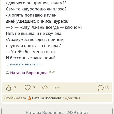
/ для чего он пришел, зачем?/
Сам- то как, хорошо ли плохо?
/ я опять попадаю в плен
дней ушедших, очнись, дуреха/
— Я — живу! Жизнь всегда — ключом!
Нет, не вышла, и не скучала.
/А замужество здесь причем,
неужели опять — сначала./
— У тебя без меня тоска,
И бессонные злые ночи?
… показать весь текст …
©
Наташа Воронцова
2509
71
7
13
Опубликовала
Наташа Воронцова
14 дек 2021
Наташа Воронцова: 2489 цитат