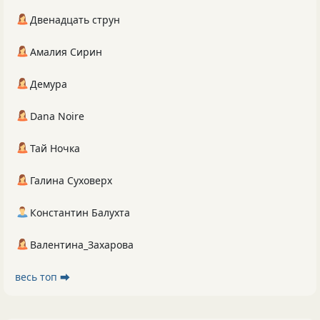
Двенадцать струн
Амалия Сирин
Демура
Dana Noire
Тай Ночка
Галина Суховерх
Константин Балухта
Валентина_Захарова
весь топ ⮕