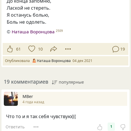
До конца запомню,
Лаской не стереть.
Я останусь болью,
Боль не одолеть.
©
Наташа Воронцова
2509
61
10
19
Опубликовала
Наташа Воронцова
04 дек 2021
19 комментариев
популярные
MBer
4 года назад
Что то и я так себя чувствую(((
Ответить
1