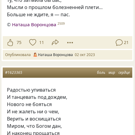
Ту, что затмила бы Вас,
Мысли о прошлом болезненней плети…
Больше не ждите, я — пас.
©
Наташа Воронцова
2509
75
11
21
Опубликовала
Наташа Воронцова
02 окт 2023
#1623365
боль
мир
сердце
Радостью упиваться
И танцевать под дождем,
Нового не бояться
И не жалеть ни о чем,
Верить и восхищаться
Миром, что Богом дан,
И наконец прощаться