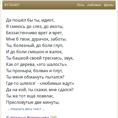
#1702407
боль
любимые
фразы
Да пошёл бы ты, идиот,
Я смеюсь до слез, до икоты,
Беззастенчиво врет и врет,
Мне б твои, дурачок, заботы.
Ты, болезный, до боли глуп,
И до боли смешон и жалок,
Ты башкой своей треснись, звук,
Как от дерева, «это шалость».
Ты проныра, болван и плут,
Ты меня обмануть пытался?
Где-то шлялся' - «любимых ждут»
Да на кой, ты скажи, мне сдался?
Ты же тот ещё ловелас,
Пресловутые две минуты,
… показать весь текст …
©
Наташа Воронцова
2509