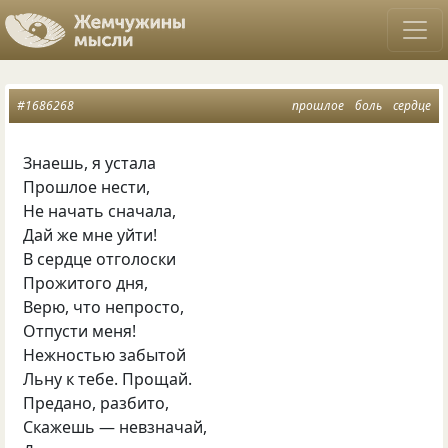
#1686268
прошлое
боль
сердце
Знаешь, я устала
Прошлое нести,
Не начать сначала,
Дай же мне уйти!
В сердце отголоски
Прожитого дня,
Верю, что непросто,
Отпусти меня!
Нежностью забытой
Льну к тебе. Прощай.
Предано, разбито,
Скажешь — невзначай,