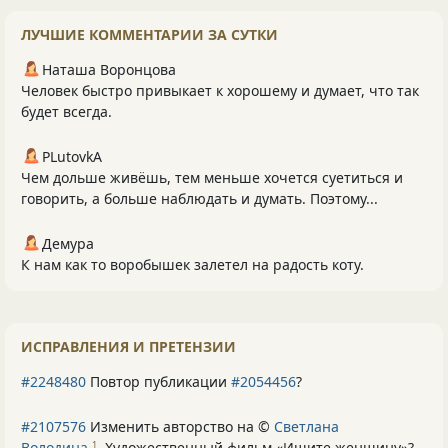
ЛУЧШИЕ КОММЕНТАРИИ ЗА СУТКИ
Наташа Воронцова
Человек быстро привыкает к хорошему и думает, что так
будет всегда.
PLutоvkА
Чем дольше живёшь, тем меньше хочется суетиться и
говорить, а больше наблюдать и думать. Поэтому...
Демура
К нам как то воробышек залетел на радость коту.
ИСПРАВЛЕНИЯ И ПРЕТЕНЗИИ
#2248480
Повтор публикации
#2054456
?
#2107576
Изменить авторство на ©
Светлана
Володина
Художественный фильм «Ищите женщину»
?
1