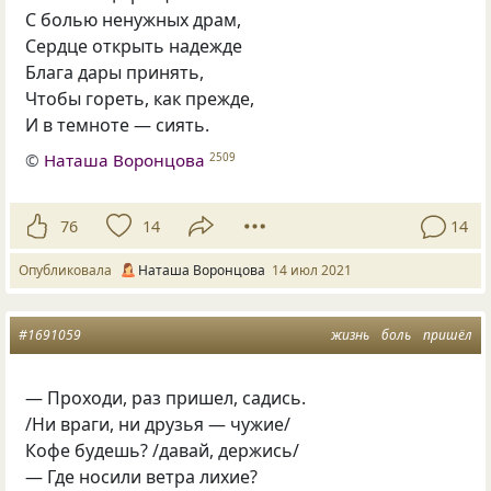
С болью ненужных драм,
Сердце открыть надежде
Блага дары принять,
Чтобы гореть, как прежде,
И в темноте — сиять.
©
Наташа Воронцова
2509
76
14
14
Опубликовала
Наташа Воронцова
14 июл 2021
#1691059
жизнь
боль
пришёл
— Проходи, раз пришел, садись.
/Ни враги, ни друзья — чужие/
Кофе будешь? /давай, держись/
— Где носили ветра лихие?