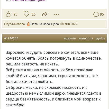
95
26
95
Опубликовала
Наташа Воронцова
08 янв 2022
#1914001
возраст
нежность
сердце
Взрослею, и судить совсем не хочется, всё чаще
хочется обнять, боясь погрязнуть в одиночестве,
решила святость не искать.
Всё реже я являю стойкость, себе я позволяю
слабой быть, да, я ранима, скрыта колкость, всё
больше хочется любить.
Отбросив маски, не скрываю нежность и с
щедростью немыслимой дарю, гнездится где-то в
сердце безмятежность, и близится мой возраст к
сентябрю.