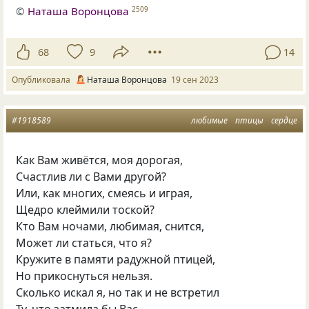
©
Наташа Воронцова
2509
68
9
14
Опубликовала
Наташа Воронцова
19 сен 2023
#1918589
любимые
птицы
сердце
Как Вам живётся, моя дорогая,
Счастлив ли с Вами другой?
Или, как многих, смеясь и играя,
Щедро клеймили тоской?
Кто Вам ночами, любимая, снится,
Может ли статься, что я?
Кружите в памяти радужной птицей,
Но прикоснуться нельзя.
Сколько искал я, но так и не встретил