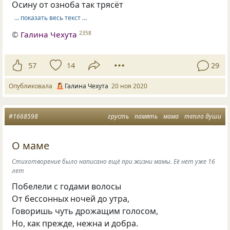
Осину от озноба так трясёт
… показать весь текст …
©
Галина Чехута
2358
57
14
29
Опубликовала
Галина Чехута
20 ноя 2020
#1668598
грусть
память
мама
тепло души
О маме
Стихотворение было написано ещё при жизни мамы. Её нет уже 16
лет
Побелели с годами волосы
От бессонных ночей до утра,
Говоришь чуть дрожащим голосом,
Но, как прежде, нежна и добра.