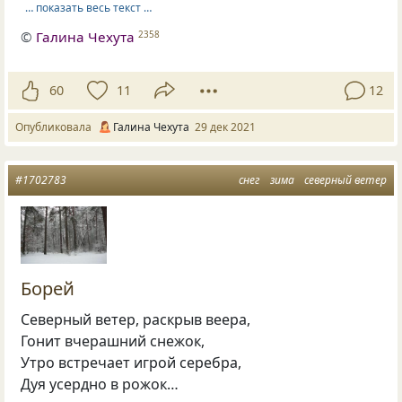
… показать весь текст …
©
Галина Чехута
2358
60
11
12
Опубликовала
Галина Чехута
29 дек 2021
#1702783
снег
зима
северный ветер
Борей
Северный ветер, раскрыв веера,
Гонит вчерашний снежок,
Утро встречает игрой серебра,
Дуя усердно в рожок…