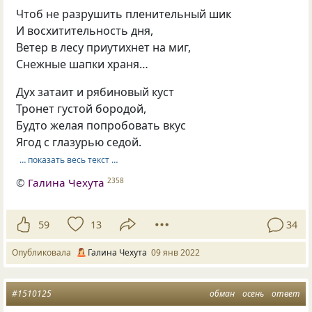
Чтоб не разрушить пленительный шик
И восхитительность дня,
Ветер в лесу приутихнет на миг,
Снежные шапки храня…
Дух затаит и рябиновый куст
Тронет густой бородой,
Будто желая попробовать вкус
Ягод с глазурью седой.
… показать весь текст …
©
Галина Чехута
2358
59
13
34
Опубликовала
Галина Чехута
09 янв 2022
#1510125
обман
осень
ответ