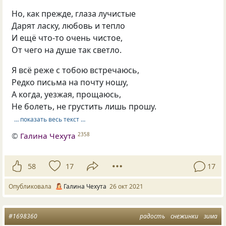
Но, как прежде, глаза лучистые
Дарят ласку, любовь и тепло
И ещё что-то очень чистое,
От чего на душе так светло.
Я всё реже с тобою встречаюсь,
Редко письма на почту ношу,
А когда, уезжая, прощаюсь,
Не болеть, не грустить лишь прошу.
… показать весь текст …
©
Галина Чехута
2358
58
17
17
Опубликовала
Галина Чехута
26 окт 2021
#1698360
радость
снежинки
зима