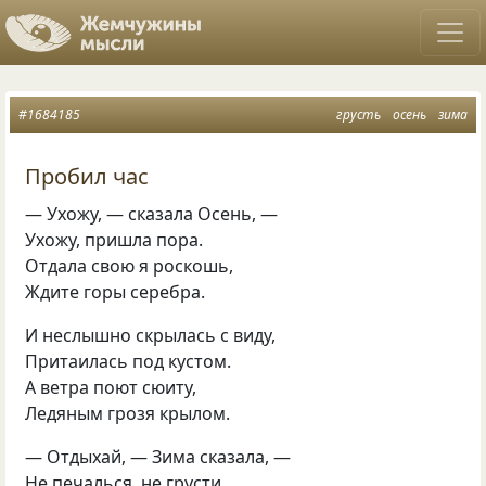
#1684185
грусть
осень
зима
Пробил час
— Ухожу, — сказала Осень, —
Ухожу, пришла пора.
Отдала свою я роскошь,
Ждите горы серебра.
И неслышно скрылась с виду,
Притаилась под кустом.
А ветра поют сюиту,
Ледяным грозя крылом.
— Отдыхай, — Зима сказала, —
Не печалься, не грусти.