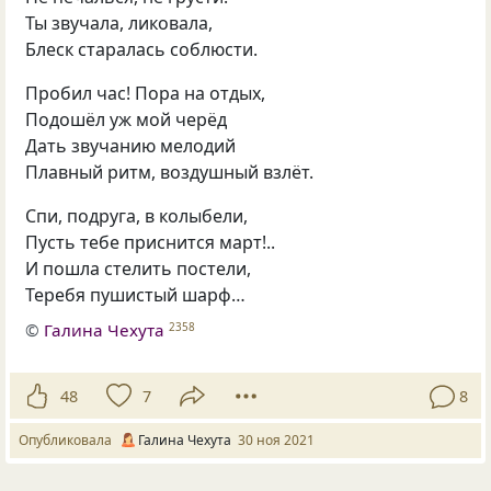
Ты звучала, ликовала,
Блеск старалась соблюсти.
Пробил час! Пора на отдых,
Подошёл уж мой черёд
Дать звучанию мелодий
Плавный ритм, воздушный взлёт.
Спи, подруга, в колыбели,
Пусть тебе приснится март!..
И пошла стелить постели,
Теребя пушистый шарф…
©
Галина Чехута
2358
48
7
8
Опубликовала
Галина Чехута
30 ноя 2021