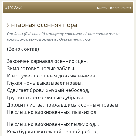
#1512200
осень
венок окопа
Янтарная осенняя пора
От Лены (Пчёлкиной) эстафету принимая, её талантом пылко
восхищаясь, венком октав я с Осенью прощаюсь....
(Венок октав)
Закончен карнавал осенних сцен!
Зима готовит новые забавы.
И вот уже сплошным дождям взамен
Глухая ночь выказывает нравы.
Сдвигает брови хмурый небосвод,
Грустят о лете скучные дубравы.
Дрожит листва, прижавшись к сонным травам,
Не слышно вдохновенных, пылких од.
Не слышно вдохновенных пылких од…
Река бурлит мятежной пенной рябью,