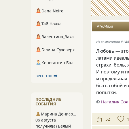
Dana Noire
Тай Ночка
#1674858
Валентина_Захарова
Из комментов #14
Галина Суховерх
Любовь — это
латами идеаль
Константин Балухта
страхи, боль,
И поэтому и п
весь топ ⮕
и предельная 
быть собой и 
попытки.
ПОСЛЕДНИЕ
©
Наталия Со
СОБЫТИЯ
Марина Денисова 5
52
06 августа
получил(а) Белый