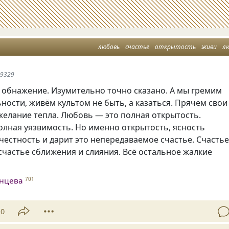
любовь
счастье
открытость
живи
л
89329
 обнажение. Изумительно точно сказано. А мы гремим
ности, живём культом не быть, а казаться. Прячем свои
 желание тепла. Любовь — это полная открытость.
олная уязвимость. Но именно открытость, ясность
честность и дарит это непередаваемое счастье. Счасть
счастье сближения и слияния. Всё остальное жалкие
лнцева
701
10