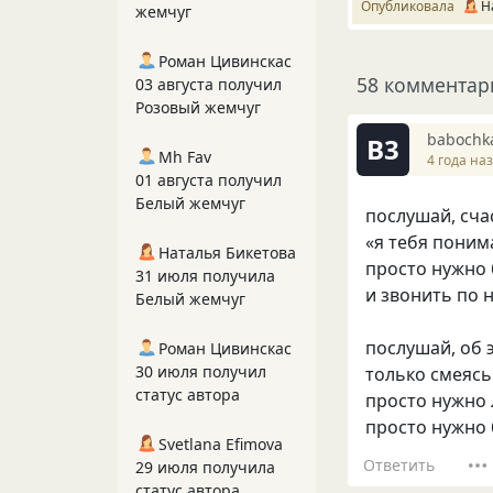
Опубликовала
Н
жемчуг
Роман Цивинскас
58 комментар
03 августа получил
Розовый жемчуг
babochk
B3
Mh Fav
4 года на
01 августа получил
Белый жемчуг
послушай, счас
«я тебя поним
Наталья Бикетова
просто нужно 
31 июля получила
и звонить по н
Белый жемчуг
послушай, об 
Роман Цивинскас
30 июля получил
только смеясь
статус автора
просто нужно 
просто нужно 
Svetlana Efimova
Ответить
29 июля получила
статус автора