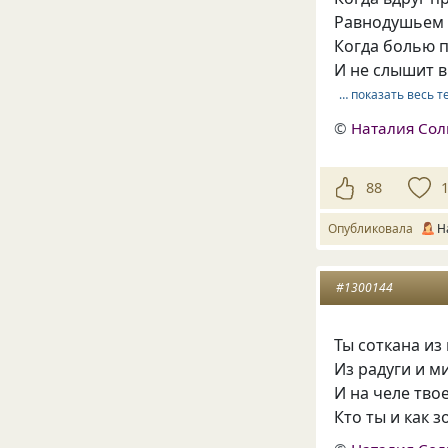
Равнодушьем п
Когда болью п
И не слышит в
… показать весь т
©
Наталия Со
88
Опубликовала
Н
#1300144
Ты соткана из
Из радуги и м
И на челе тво
Кто ты и как 