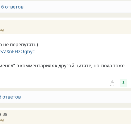
16 ответов
зад
о не перепутать)
.be/ZXnEHzOgbyc
менял" в комментариях к другой цитате, но сюда тоже
3
6 ответов
a 38
зад