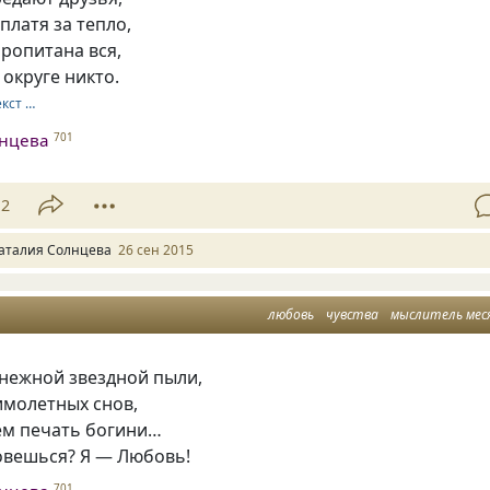
латя за тепло,
ропитана вся,
 округе никто.
екст …
лнцева
701
12
аталия Солнцева
26 сен 2015
любовь
чувства
мыслитель мес
 нежной звездной пыли,
имолетных снов,
ем печать богини…
зовешься? Я — Любовь!
701