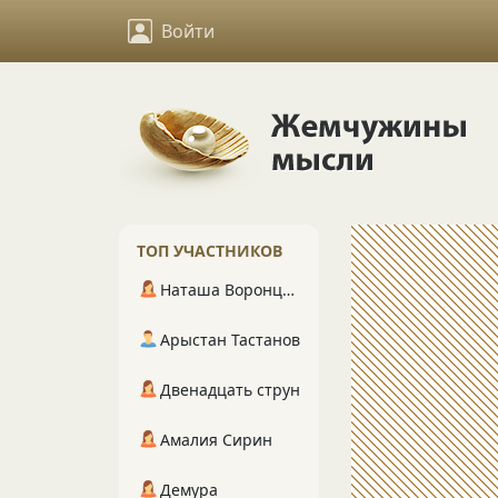
Войти
ТОП УЧАСТНИКОВ
Наташа Воронцова
Арыстан Тастанов
Двенадцать струн
Амалия Сирин
Демура