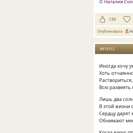
©
Наталия Со
139
Опубликовала
Н
#819312
Иногда хочу у
Хоть отчаянн
Раствориться,
Всю развеять 
Лишь два сол
В этой жизни 
Сердцу дарят 
Обнимают мен
Когда вдруг п