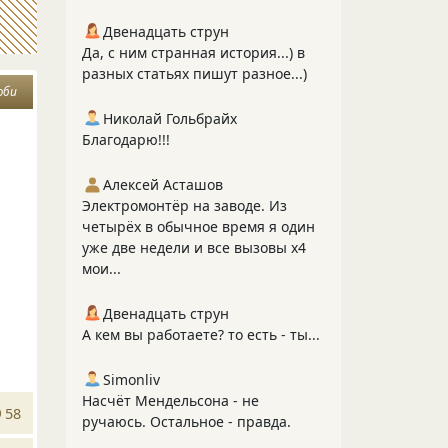
Двенадцать струн
Да, с ним странная история...) в
разных статьях пишут разное...)
юби
Николай Гольбрайх
Благодарю!!!
Алексей Асташов
Электромонтёр на заводе. Из
четырёх в обычное время я один
уже две недели и все вызовы х4
мои...
е
Двенадцать струн
А кем вы работаете? то есть - ты...
Simonliv
Насчёт Мендельсона - не
58
ручаюсь. Остальное - правда.