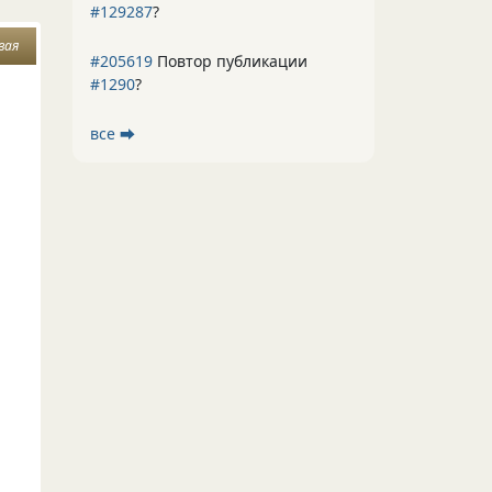
#129287
?
вая
#205619
Повтор публикации
#1290
?
все ⮕