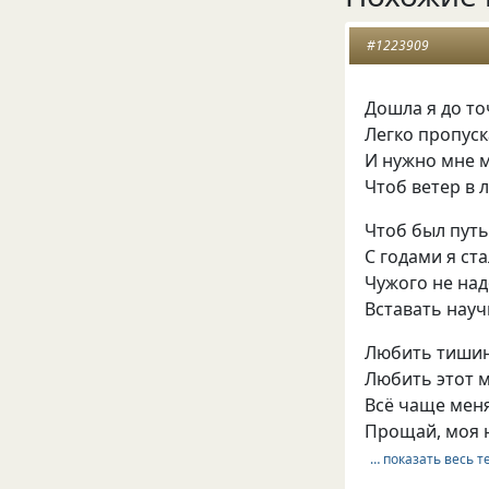
#1223909
Дошла я до то
Легко пропуск
И нужно мне 
Чтоб ветер в 
Чтоб был путь
С годами я ст
Чужого не над
Вставать науч
Любить тишин
Любить этот 
Всё чаще мен
Прощай, моя ю
… показать весь т