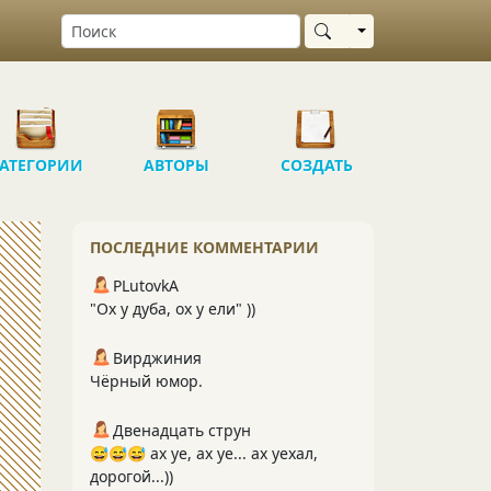
Выбрать область
АТЕГОРИИ
АВТОРЫ
СОЗДАТЬ
ПОСЛЕДНИЕ КОММЕНТАРИИ
PLutоvkА
"Ох у дуба, ох у ели" ))
Вирджиния
Чёрный юмор.
Двенадцать струн
😅😅😅 ах уе, ах уе... ах уехал,
дорогой...))