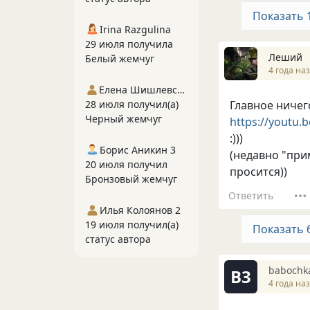
Показать 
Irina Razgulina
29 июля получила
Леший
Белый жемчуг
4 года на
Елена Шишлевская
Главное ничег
28 июля получил(а)
Черный жемчуг
https://youtu
:)))
Борис Аникин 3
(недавно "при
20 июля получил
просится))
Бронзовый жемчуг
Ответить
Илья Колоянов 2
19 июля получил(а)
Показать 
статус автора
babochk
B3
4 года на