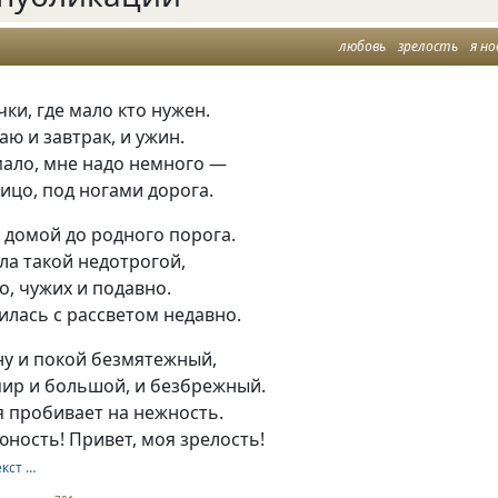
любовь
зрелость
я но
чки, где мало кто нужен.
аю и завтрак, и ужин.
мало, мне надо немного —
лицо, под ногами дорога.
 домой до родного порога.
ала такой недотрогой,
о, чужих и подавно.
илась с рассветом недавно.
у и покой безмятежный,
мир и большой, и безбрежный.
я пробивает на нежность.
ность! Привет, моя зрелость!
екст …