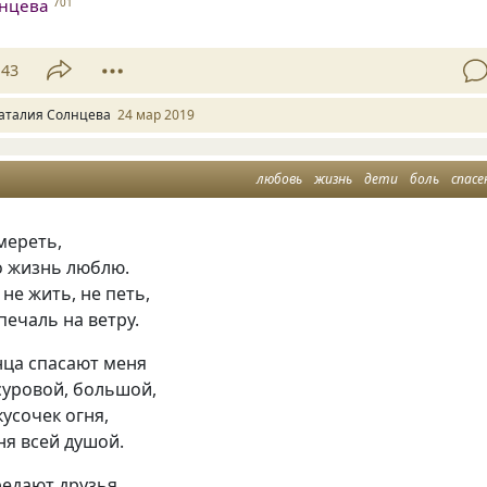
лнцева
701
43
аталия Солнцева
24 мар 2019
любовь
жизнь
дети
боль
спасе
мереть,
о жизнь люблю.
 не жить, не петь,
печаль на ветру.
нца спасают меня
суровой, большой,
кусочек огня,
я всей душой.
редают друзья,