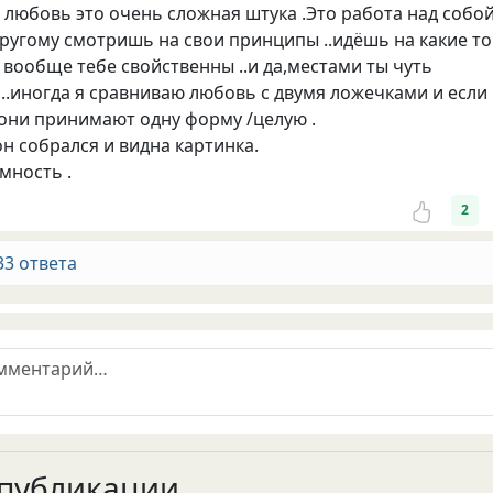
 любовь это очень сложная штука .Это работа над собо
 другому смотришь на свои принципы ..идёшь на какие то
 вообще тебе свойственны ..и да,местами ты чуть
..иногда я сравниваю любовь с двумя ложечками и если 
 они принимают одну форму /целую .
.он собрался и видна картинка.
мность .
2
33 ответа
публикации