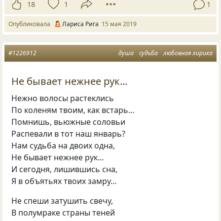
18
1
1
Опубликовала
Лариса Рига
15 мая 2019
#1226912
душа
судьба
любовная лирика
Не бывает нежнее рук...
Нежно волосы растеклись
По коленям твоим, как встарь…
Помнишь, вьюжные соловьи
Распевали в тот наш январь?
Нам судьба на двоих одна,
Не бывает нежнее рук…
И сегодня, лишившись сна,
Я в объятьях твоих замру…
Не спеши затушить свечу,
В полумраке страны теней