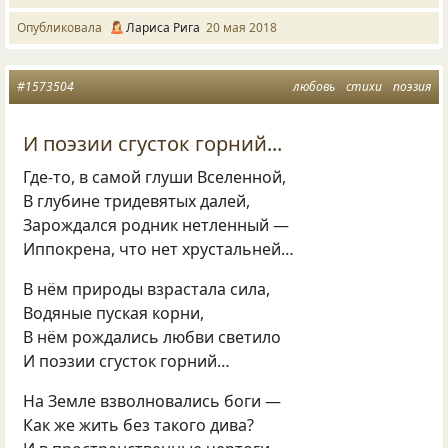
Опубликовала
Лариса Рига
20 мая 2018
#1573504
любовь
стихи
поэзия
И поэзии сгусток горний...
Где-то, в самой глуши Вселенной,
В глубине тридевятых далей,
Зарождался родник нетленный —
Иппокрена, что нет хрустальней…
В нём природы взрастала сила,
Водяные пуская корни,
В нём рождались любви светило
И поэзии сгусток горний…
На Земле взволновались боги —
Как же жить без такого дива?