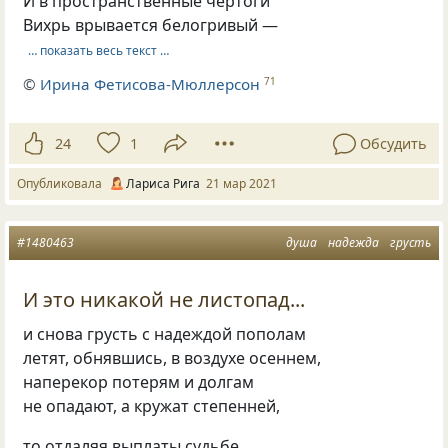
И в пространственные чертоги
Вихрь врывается белогривый —
… показать весь текст …
©
Ирина Фетисова-Мюллерсон
71
24
1
Обсудить
Опубликовала
Лариса Рига
21 мар 2021
#1480463
душа
надежда
грусть
И это никакой не листопад...
и снова грусть с надеждой пополам
летят, обнявшись, в воздухе осеннем,
наперекор потерям и долгам
не опадают, а кружат степенней,
то отдаляя выплаты судьбе,