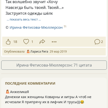
Так волшебно звучит «Хочу
Навсегда быть твоей. Твоей…»
Заструится одежды шёлк
… показать весь текст …
©
Ирина Фетисова-Мюллерсон
71
18
1
2
Опубликовала
Лариса Рига
29 мар 2019
Ирина Фетисова-Мюллерсон: 71 цитата
ПОСЛЕДНИЕ КОММЕНТАРИИ
АнжеликаЯ
Денежки как женщины Коварны и хитры А чтоб не
исчезали Я припрячу их в лифчик И трусы)))😂