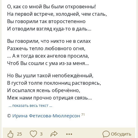
О, как со мной Вы были откровенны!
На первой встрече, холодней, чем сталь,
Вы говорили так второстепенно
И отводили взгляд куда-то в даль…
Вы говорили, что никто не в силах
Разжечь тепло любовного огня,
… А я тогда всех ангелов просила,
Чтоб Вы сошли с ума из-за меня…
Но Вы ушли такой непобеждённый,
В густой толпе поклонниц растворясь,
И осыпался ясень обречённо,
Меж нами прочно отрицая связь…
… показать весь текст …
©
Ирина Фетисова-Мюллерсон
71
25
3
Обсудить