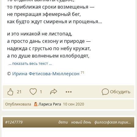
то приближая сроки возмещенья —
не прекращая эфемерный бег,
как будто ждут смиренья и прощенья…
и это никакой не листопад,
а просто дань сезону и природе —
надежда с грустью по небу кружат,
а по душе волненьем колобродят,
… показать весь текст …
©
Ирина Фетисова-Мюллерсон
71
21
1
Обсудить
Опубликовала
Лариса Рига
10 сен 2020
#1247779
дети
новый день
философская лирика
б