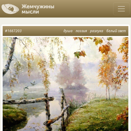
#1667203
душа
поэзия
разлука
белый свет