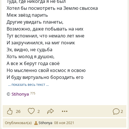
Туда, где никогда я не был
Хотел бы посмотреть на Землю свысока
Меж звёзд парить
Другие увидать планеты,
Возможно, даже побывать на них
Тут вспомнил, что немало лет мне
И закручинился, на миг поник
Эх, видно, не судьба
Хоть молод я душою,
А все ж берут года своё
Но мысленно свой космос я освою
И буду виртуально бороздить его
… показать весь текст …
©
Stihonya
775
26
2
2
Опубликовал(а)
Stihonya
08 ноя 2021