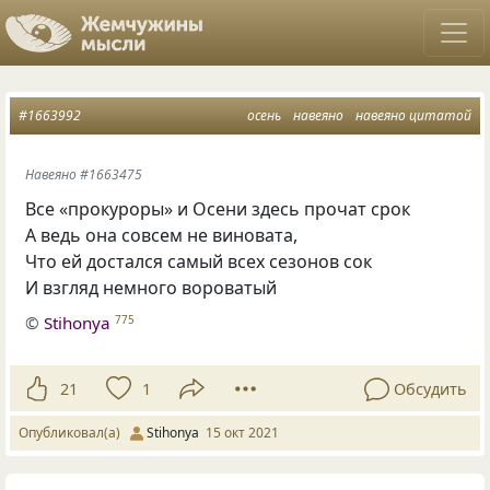
#1663992
осень
навеяно
навеяно цитатой
Навеяно #1663475
Все «прокуроры» и Осени здесь прочат срок
А ведь она совсем не виновата,
Что ей достался самый всех сезонов сок
И взгляд немного вороватый
©
Stihonya
775
21
1
Обсудить
Опубликовал(а)
Stihonya
15 окт 2021