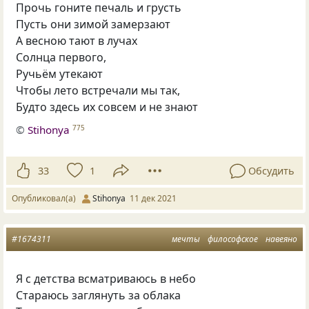
Прочь гоните печаль и грусть
Пусть они зимой замерзают
А весною тают в лучах
Солнца первого,
Ручьём утекают
Чтобы лето встречали мы так,
Будто здесь их совсем и не знают
©
Stihonya
775
33
1
Обсудить
Опубликовал(а)
Stihonya
11 дек 2021
#1674311
мечты
философское
навеяно
Я с детства всматриваюсь в небо
Стараюсь заглянуть за облака