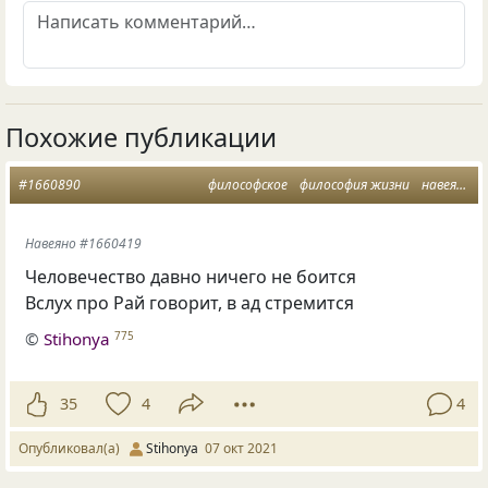
Похожие публикации
#1660890
философское
философия жизни
навеяно
Навеяно #1660419
Человечество давно ничего не боится
Вслух про Рай говорит, в ад стремится
©
Stihonya
775
35
4
4
Опубликовал(а)
Stihonya
07 окт 2021