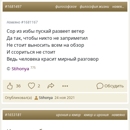
#1681497
философское
философия жизни
навеяно
Навеяно #1681167
Сор из избы пускай развеет ветер
Да так, чтобы никто не заприметил
Не стоит выносить всем на обзор
И ссориться не стоит
Ведь человека красит мирный разговор
©
Stihonya
775
36
2
Обсудить
Опубликовал(а)
Stihonya
24 ноя 2021
#1653181
ирония и юмор
юмор и ирония
навеяно