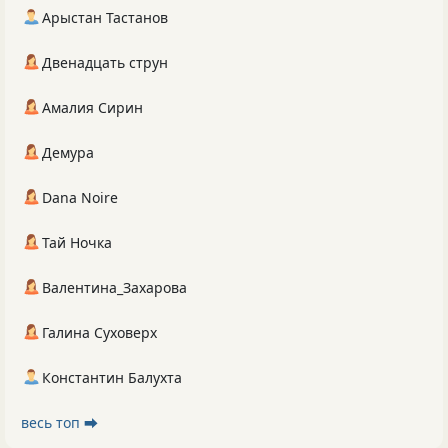
Арыстан Тастанов
Двенадцать струн
Амалия Сирин
Демура
Dana Noire
Тай Ночка
Валентина_Захарова
Галина Суховерх
Константин Балухта
весь топ ⮕