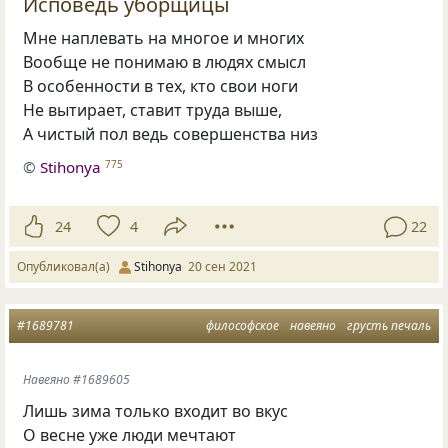
Исповедь уборщицы
Мне наплевать на многое и многих
Вообще не понимаю в людях смысл
В особенности в тех, кто свои ноги
Не вытирает, ставит труда выше,
А чистый пол ведь совершенства низ
©
Stihonya
775
24
4
22
Опубликовал(а)
Stihonya
20 сен 2021
#1689781
философское
навеяно
грусть печаль
Навеяно #1689605
Лишь зима только входит во вкус
О весне уже люди мечтают