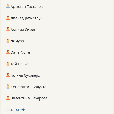
Арыстан Тастанов
Двенадцать струн
Амалия Сирин
Демура
Dana Noire
Тай Ночка
Галина Суховерх
Константин Балухта
Валентина_Захарова
весь топ ⮕