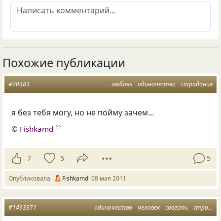
Похожие публикации
#70383
любовь
одиночество
страдания
я без тебя могу, но не пойму зачем…
©
Fishkamd
22
7
5
5
Опубликовала
Fishkamd
08 мая 2011
#1493371
одиночество
человек
совесть
страдания