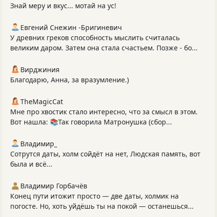
Знай меру и вкус... мотай на ус!
Евгений Снежин -Бригиневич
У древних греков способность мыслить считалась
великим даром. Затем она стала счастьем. Позже - бо...
Вирджиния
Благодарю, Анна, за вразумление.)
TheMagicCat
Мне про хвостик стало интересно, что за смысл в этом.
Вот нашла: 📚Так говорила Матронушка (сбор...
Владимир_
Сотрутся даты, холм сойдёт на нет, Людская память, вот
была и всё...
Владимир Горбачёв
Конец пути итожит просто — две даты, холмик на
погосте. Но, хоть уйдёшь ты на покой — останешься...