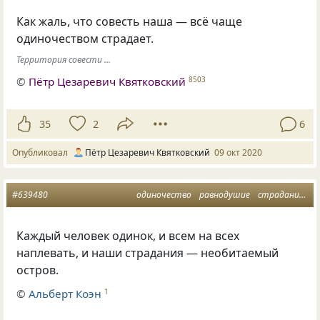
Как жаль, что совесть наша — всё чаще
одиночеством страдает.
Территория совести ...
©
Пётр Цезаревич Квятковский
8503
35
2
6
Опубликовал
Пётр Цезаревич Квятковский
09 окт 2020
#639480
одиночество
равнодушие
страдания
м
Каждый человек одинок, и всем на всех
наплевать, и наши страдания — необитаемый
остров.
©
Альберт Коэн
1