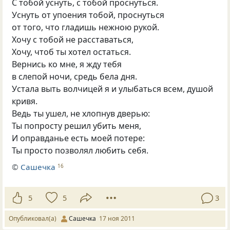
С тобой уснуть, с тобой проснуться.
Уснуть от упоения тобой, проснуться
от того, что гладишь нежною рукой.
Хочу с тобой не расставаться,
Хочу, чтоб ты хотел остаться.
Вернись ко мне, я жду тебя
в слепой ночи, средь бела дня.
Устала выть волчицей я и улыбаться всем, душой
кривя.
Ведь ты ушел, не хлопнув дверью:
Ты попросту решил убить меня,
И оправданье есть моей потере:
Ты просто позволял любить себя.
©
Сашечка
16
5
5
3
Опубликовал(а)
Сашечка
17 ноя 2011