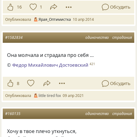
16
1
Обсудить
Опубликовала
Ярая_Оптимистка
10 апр 2014
#1582834
одиночество
страдания
Она молчала и страдала про себя …
©
Федор Михайлович Достоевский
421
8
Обсудить
Опубликовала
little tired fox
09 апр 2021
#160135
одиночество
страдания
Хочу в твое плечо уткнуться,