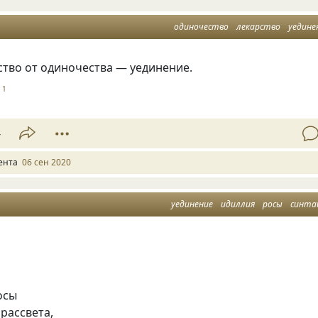
одиночество
лекарство
уедине
ство от одиночества — уединение.
1
4
ента
06 сен 2020
уединение
идиллия
росы
синта
осы
рассвета,