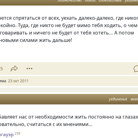
одиночество
покой
спокойствие
уедине
ется спрятаться от всех, уехать далеко-далеко, где нико
окойно. Туда, где никто не будет мимо тебя ходить, о чем
зговаривать и ничего не будет от тебя хотеть… А потом
 новыми силами жить дальше!
15
има
23 окт 2011
уединение
мне
авляет нас от необходимости жить постоянно на глазах
довательно, считаться с их мнениями…
нгауэр
239