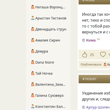
#145992
Наташа Воронцова
Иногда так хоч
Арыстан Тастанов
нет, тихо и сп
то с тобой ра
Двенадцать струн
вернуться и с
©
Кима
14
Амалия Сирин
Демура
25
Dana Noire
Опубликовала
К
Тай Ночка
#1929281
Валентина_Захарова
Уединение изб
Галина Суховерх
других и, сле
Константин Балухта
©
Артур Шопе