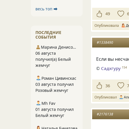
весь топ ⮕
49
Опубликовала
Д
ПОСЛЕДНИЕ
СОБЫТИЯ
#1338490
Марина Денисова 5
06 августа
Если вы несча
получил(а) Белый
жемчуг
©
Садхгуру
154
Роман Цивинскас
03 августа получил
36
Розовый жемчуг
Опубликовал
An
Mh Fav
01 августа получил
#2176138
Белый жемчуг
Наталья Бикетова