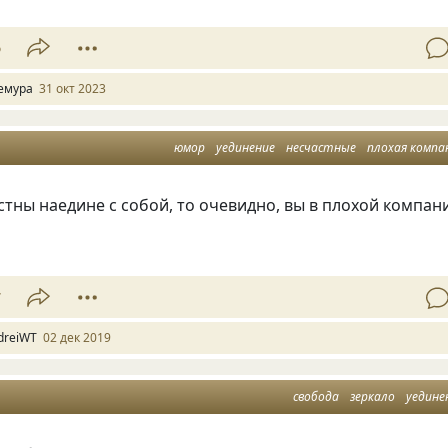
6
емура
31 окт 2023
юмор
уединение
несчастные
плохая компа
стны наедине с собой
,
то очевидно
,
вы в плохой компан
7
dreiWT
02 дек 2019
свобода
зеркало
уедине