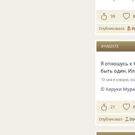
39
Опубликовала
И
#1402575
Я отношусь к 
быть один. Ил
"О чем я говорю, ко
©
Харуки Мур
21
Опубликовал
Do