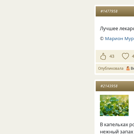
#1477958
Лучшее лекар
©
Марион Мур
43
Опубликовала
В
#2143958
В капельках р
нежный запах 