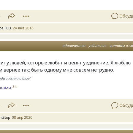
8
Обсуд
ра FED
24 янв 2016
одиночество
уединение
цитаты из к
типу людей, которые любят и ценят уединение. Я люблю
и вернее так: быть одному мне совсем нетрудно.
гда говорю о беге"
аками
311
6
Обсуд
ntStop
08 апр 2020