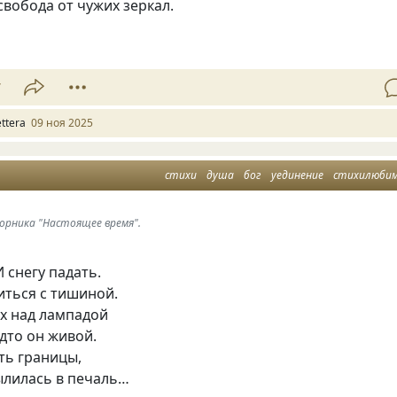
вобода от чужих зеркал.
7
ettera
09 ноя 2025
стихи
душа
бог
уединение
стихилюби
борника "Настоящее время".
И снегу падать.
иться с тишиной.
ух над лампадой
удто он живой.
ать границы,
ылилась в печаль…