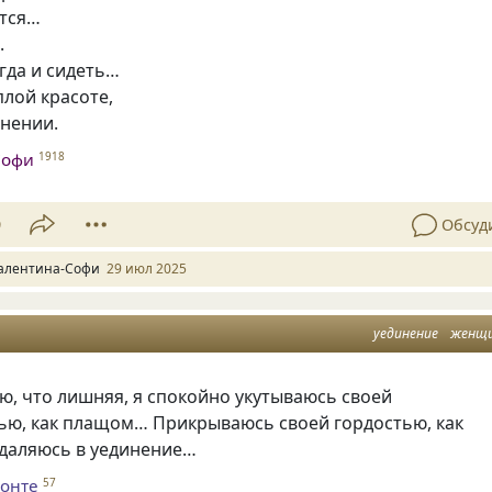
ется…
.
егда и сидеть…
плой красоте,
инении.
Софи
1918
9
Обсуд
алентина-Софи
29 июл 2025
уединение
женщ
ую, что лишняя, я спокойно укутываюсь своей
ью, как плащом… Прикрываюсь своей гордостью, как
даляюсь в уединение…
ронте
57