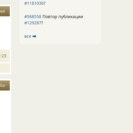
#1181036
?
ние
#568558
Повтор публикации
#129287
?
все ⮕
23
йси