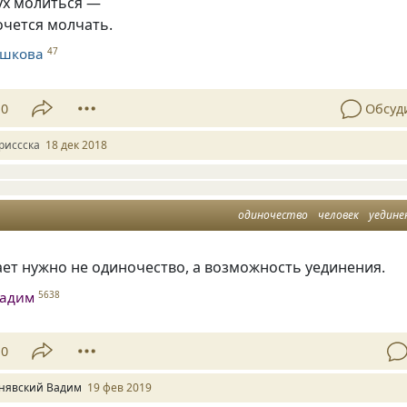
ух молиться —
очется молчать.
ешкова
47
10
Обсуд
риссска
18 дек 2018
одиночество
человек
уедине
ает нужно не одиночество
,
а возможность уединения.
Вадим
5638
10
нявский Вадим
19 фев 2019