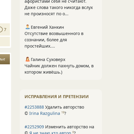
афористами себя не считают.
Даже слова такого никогда вслух
не произносят по о...
Евгений Ханкин
7
Отсутствие возвышенного в
сознании, более для
простейших....
Галина Суховерх
мые
Чайник должен пахнуть домом, в
котором живёшь.)
ИСПРАВЛЕНИЯ И ПРЕТЕНЗИИ
#2253888
Удалить авторство
©
Irina Razgulina
?
19
#2252909
Изменить авторство на
©
Я не знаю кто автор
?
0