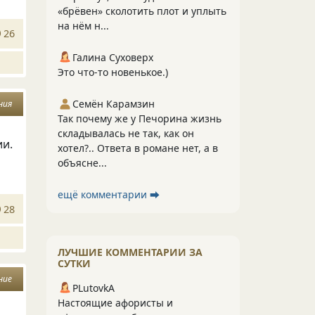
«брёвен» сколотить плот и уплыть
на нём н...
26
Галина Суховерх
Это что-то новенькое.)
Семён Карамзин
ния
Так почему же у Печорина жизнь
складывалась не так, как он
ии.
хотел?.. Ответа в романе нет, а в
объясне...
ещё комментарии ⮕
28
ЛУЧШИЕ КОММЕНТАРИИ ЗА
СУТКИ
ние
PLutоvkА
Настоящие афористы и