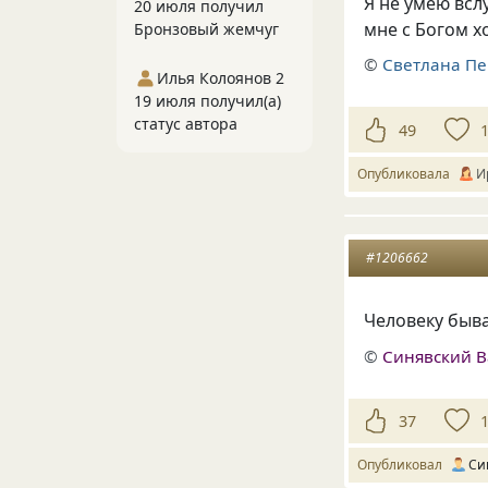
Я не умею всл
20 июля получил
мне с Богом х
Бронзовый жемчуг
©
Светлана П
Илья Колоянов 2
19 июля получил(а)
статус автора
49
Опубликовала
И
#1206662
Человеку быв
©
Синявский 
37
Опубликовал
Си