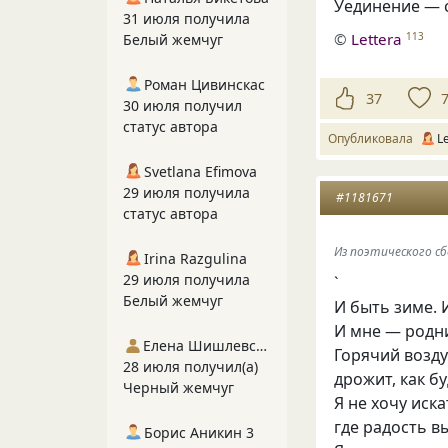
Уединение — с
31 июля получила
©
Lettera
113
Белый жемчуг
Роман Цивинскас
37
30 июля получил
статус автора
Опубликовала
L
Svetlana Efimova
29 июля получила
#1181671
статус автора
Из поэтического с
Irina Razgulina
29 июля получила
`
Белый жемчуг
И быть зиме. 
И мне — родн
Елена Шишлевская
Горячий возд
28 июля получил(а)
дрожит
,
как б
Черный жемчуг
Я не хочу иск
где радость в
Борис Аникин 3