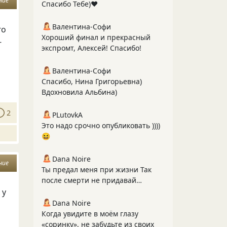
ние
Спасибо Тебе)❤️
Валентина-Софи
го
Хороший финал и прекрасный
-
экспромт, Алексей! Спасибо!
Валентина-Софи
Спасибо, Нина Григорьевна)
Вдохновила Альбина)
2
PLutоvkА
Это надо срочно опубликовать ))))
😆
Dana Noire
ние
Ты предал меня при жизни Так
после смерти не придавай…
 у
Dana Noire
Когда увидите в моём глазу
«соринку», не забудьте из своих