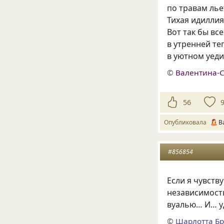
по травам ль
Тихая идиллия
Вот так бы вс
в утренней те
в уютном уед
©
Валентина-
56
Опубликовала
В
#856854
Если я чувств
независимост
вуалью… И… у
©
Шарлотта Б