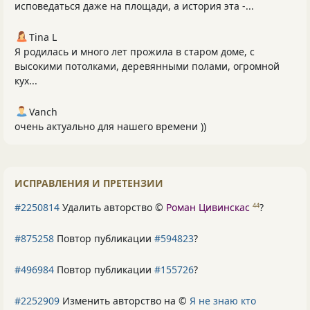
исповедаться даже на площади, а история эта -...
Tina L
Я родилась и много лет прожила в старом доме, с
высокими потолками, деревянными полами, огромной
кух...
Vanch
очень актуально для нашего времени ))
ИСПРАВЛЕНИЯ И ПРЕТЕНЗИИ
#2250814
Удалить авторство ©
Роман Цивинскас
?
44
#875258
Повтор публикации
#594823
?
#496984
Повтор публикации
#155726
?
#2252909
Изменить авторство на ©
Я не знаю кто