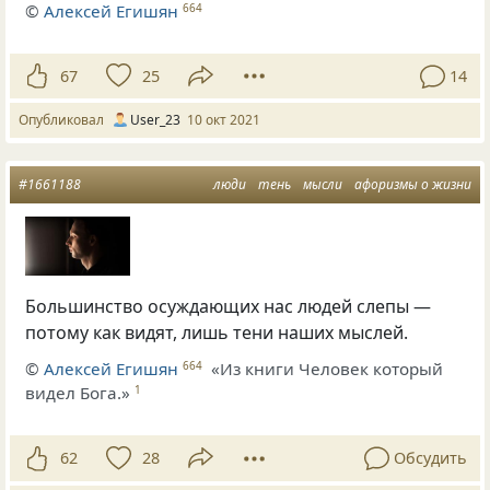
©
Алексей Егишян
664
67
25
14
Опубликовал
User_23
10 окт 2021
#1661188
люди
тень
мысли
афоризмы о жизни
Большинство осуждающих нас людей слепы —
потому как видят, лишь тени наших мыслей.
©
Алексей Егишян
«Из книги Человек который
664
видел Бога.»
1
62
28
Обсудить