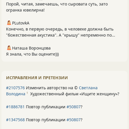
Порой, читая, замечаешь, что сыровата суть, зато
огранка ювелирна!
PLutоvkА
Конечно, в первую очередь, в человеке должна быть
"божественная акустика". А "крышу" непременно по...
Наташа Воронцова
Я знала, что Вы оцените)))
ИСПРАВЛЕНИЯ И ПРЕТЕНЗИИ
#2107576
Изменить авторство на ©
Светлана
Володина
Художественный фильм «Ищите женщину»
?
1
#1886781
Повтор публикации
#50807
?
#1347568
Повтор публикации
#50807
?