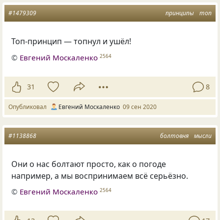
#1479309
принципы
топ
Топ-принцип — топнул и ушёл!
©
Евгений Москаленко
2564
31
8
Опубликовал
Евгений Москаленко
09 сен 2020
#1138868
болтовня
мысли
Они о нас болтают просто
,
как о погоде
например
,
а мы воспринимаем всё серьёзно.
©
Евгений Москаленко
2564