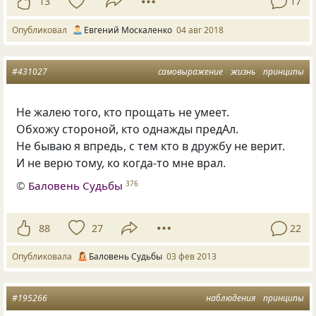
13
17
Опубликовал
Евгений Москаленко
04 авг 2018
#431027
самовыражение
жизнь
принципы
Не жалею того, кто прощать не умеет.
Обхожу стороной, кто однажды предАл.
Не бываю я впредь, с тем кто в дружбу не верит.
И не верю тому, ко когда-то мне врал.
©
Баловень Судьбы
376
88
27
22
Опубликовала
Баловень Судьбы
03 фев 2013
#195266
наблюдения
принципы